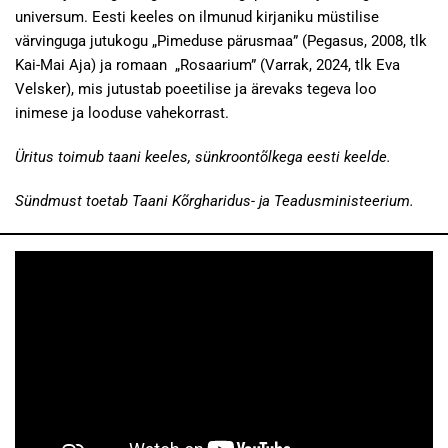
universum. Eesti keeles on ilmunud kirjaniku müstilise
värvinguga jutukogu „Pimeduse pärusmaa” (Pegasus, 2008, tlk
Kai-Mai Aja) ja romaan „Rosaarium” (Varrak, 2024, tlk Eva
Velsker), mis jutustab poeetilise ja ärevaks tegeva loo
inimese ja looduse vahekorrast.
Üritus toimub taani keeles, sünkroontõlkega eesti keelde.
Sündmust toetab Taani
Kõrgharidus- ja Teadusministeerium.