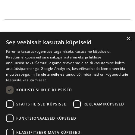
×
See veebisait kasutab küpsiseid
Parema kasutuskogemuse tagamiseks kasutame küpsiseid.
Kasutame küpsiseid sisu isikupärastamiseks ja liikluse
analüüsimiseks. Samuti jagame teavet meie saidi kasutamise kohta
analüüsipartneriga Google Analytics, kes võivad seda kombineerida
muu teabega, mille olete neile esitanud või mida nad on kogunud teie
teenuste kasutamisest.
KOHUSTUSLIKUD KÜPSISED
Prima Vista kirjandusfestival
W. Struve 1, Tartu 50091
STATISTILISED KÜPSISED
REKLAAMIKÜPSISED
+372 7427079
+372 56906836
FUNKTSIONAALSED KÜPSISED
info@kirjandusfestival.tartu.ee
Kontaktid
KLASSIFITSEERIMATA KÜPSISED