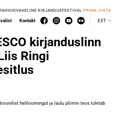
 RAHVUSVAHELINE KIRJANDUSFESTIVAL
PRIMA VISTA
valist
Kontakt
EST
ESCO kirjanduslinn
iis Ringi
esitlus
roonilist heliloomingut ja laulu põimiv teos tuletab