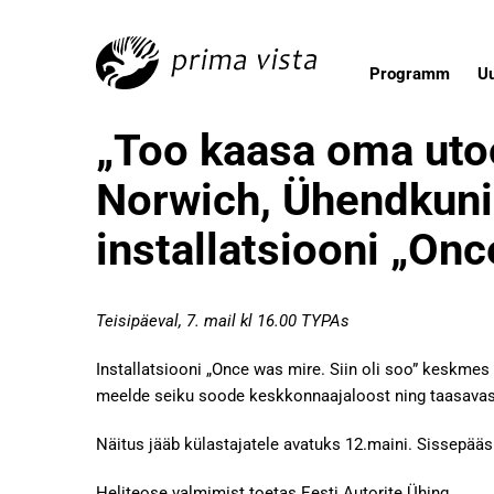
Programm
U
„Too kaasa oma utoo
Norwich, Ühendkuning
installatsiooni „Onc
Teisipäeval, 7. mail kl 16.00 TYPAs
Installatsiooni „Once was mire. Siin oli soo” keskmes 
meelde seiku soode keskkonnaajaloost ning taasavast
Näitus jääb külastajatele avatuks 12.maini. Sissepääs
Heliteose valmimist toetas Eesti Autorite Ühing.