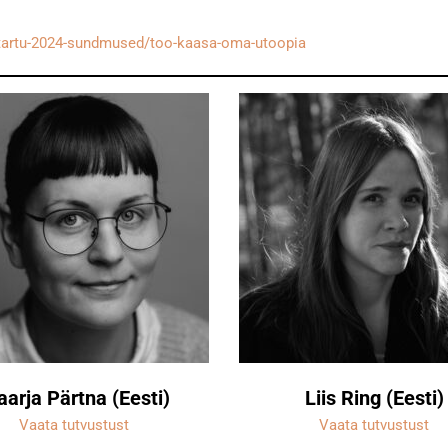
d/tartu-2024-sundmused/too-kaasa-oma-utoopia
arja Pärtna (Eesti)
Liis Ring (Eesti)
Vaata tutvustust
Vaata tutvustust