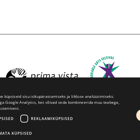
üpsiseid sisu isikupärastamiseks ja liikluse analüüsimiseks.
iga Google Analytics, kes võivad seda kombineerida muu teabega,
sutamisest.
ruve 1, Tartu 50091
+372 7427079
+372 56906836
info@
PSISED
REKLAAMIKÜPSISED
Kodulehe tegemine - AMA
IMATA KÜPSISED