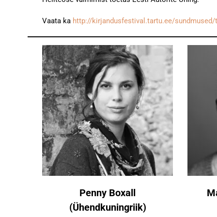
Vaata ka
http://kirjandusfestival.tartu.ee/sundmuse
Penny Boxall
Ma
(Ühendkuningriik)