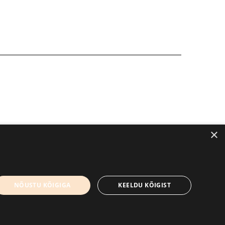
×
kirjandusfestival.tartu.ee
Kontaktid
NÕUSTU KÕIGIGA
KEELDU KÕIGIST