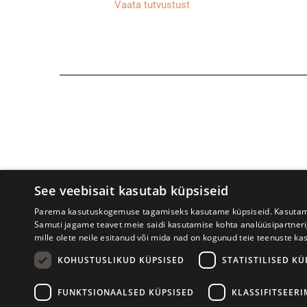
Vaata tutvustust
See veebisait kasutab küpsiseid
Parema kasutuskogemuse tagamiseks kasutame küpsiseid. Kasutame k
Samuti jagame teavet meie saidi kasutamise kohta analüüsipartner
mille olete neile esitanud või mida nad on kogunud teie teenuste ka
Prima Vista kirjandusfestival
W. St
KOHUSTUSLIKUD KÜPSISED
STATISTILISED KÜ
FUNKTSIONAALSED KÜPSISED
KLASSIFITSEER