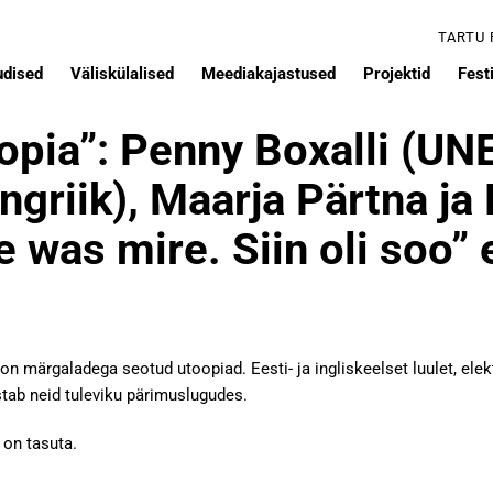
TARTU
udised
Väliskülalised
Meediakajastused
Projektid
Festi
pia”: Penny Boxalli (UN
riik), Maarja Pärtna ja L
e was mire. Siin oli soo” 
on märgaladega seotud utoopiad. Eesti- ja ingliskeelset luulet, elekt
ab neid tuleviku pärimuslugudes.
 on tasuta.