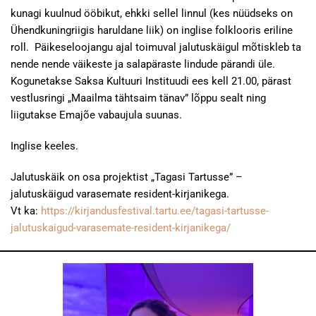
kunagi kuulnud ööbikut, ehkki sellel linnul (kes nüüdseks on
Ühendkuningriigis haruldane liik) on inglise folklooris eriline
roll. Päikeseloojangu ajal toimuval jalutuskäigul mõtiskleb ta
nende nende väikeste ja salapäraste lindude pärandi üle.
Kogunetakse Saksa Kultuuri Instituudi ees kell 21.00, pärast
vestlusringi „Maailma tähtsaim tänav” lõppu sealt ning
liigutakse Emajõe vabaujula suunas.
Inglise keeles.
Jalutuskäik on osa projektist „Tagasi Tartusse” –
jalutuskäigud varasemate resident-kirjanikega.
Vt ka:
https://kirjandusfestival.tartu.ee/tagasi-tartusse-
jalutuskaigud-varasemate-resident-kirjanikega/