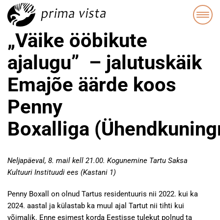
„Väike ööbikute
ajalugu” – jalutuskäik
Emajõe äärde koos
Penny
Boxalliga (Ühendkuningr
Neljapäeval, 8. mail kell 21.00. Kogunemine Tartu Saksa
Kultuuri Instituudi ees (Kastani 1)
Penny Boxall on olnud Tartus residentuuris nii 2022. kui ka
2024. aastal ja külastab ka muul ajal Tartut nii tihti kui
võimalik. Enne esimest korda Eestisse tulekut polnud ta