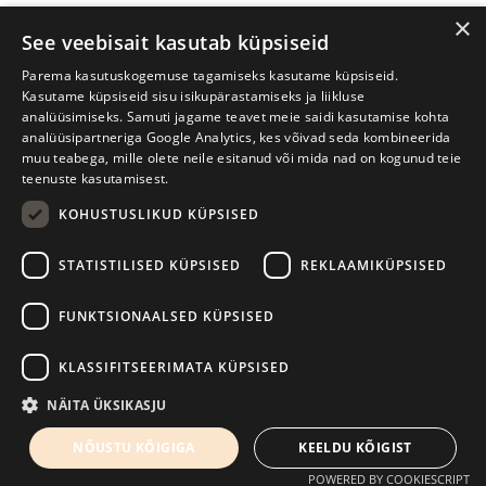
×
See veebisait kasutab küpsiseid
Parema kasutuskogemuse tagamiseks kasutame küpsiseid.
Kasutame küpsiseid sisu isikupärastamiseks ja liikluse
analüüsimiseks. Samuti jagame teavet meie saidi kasutamise kohta
analüüsipartneriga Google Analytics, kes võivad seda kombineerida
muu teabega, mille olete neile esitanud või mida nad on kogunud teie
teenuste kasutamisest.
KOHUSTUSLIKUD KÜPSISED
Tartu International Literature Festival Prima Vista
STATISTILISED KÜPSISED
REKLAAMIKÜPSISED
W. Struve 1, Tartu 50091
+372 7427079
+372 56906836
FUNKTSIONAALSED KÜPSISED
Contact us
KLASSIFITSEERIMATA KÜPSISED
Kodulehe tegemine - AMA
NÄITA ÜKSIKASJU
NÕUSTU KÕIGIGA
KEELDU KÕIGIST
POWERED BY COOKIESCRIPT