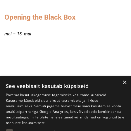
Opening the Black Box
mai – 15. mai
×
See veebisait kasutab küpsiseid
Parema kasutuskogemuse tagamiseks kasutame küpsiseid.
Kasutame küpsiseid sisu isikupärastamiseks ja liikluse
analüüsimiseks. Samuti jagame teavet meie saidi kasutamise kohta
analüüsipartneriga Google Analytics, kes võivad seda kombineerida
muu teabega, mille olete neile esitanud või mida nad on kogunud teie
teenuste kasutamisest.