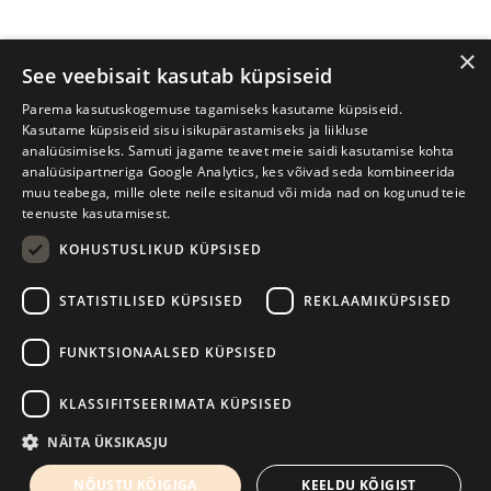
×
See veebisait kasutab küpsiseid
Parema kasutuskogemuse tagamiseks kasutame küpsiseid.
Kasutame küpsiseid sisu isikupärastamiseks ja liikluse
analüüsimiseks. Samuti jagame teavet meie saidi kasutamise kohta
analüüsipartneriga Google Analytics, kes võivad seda kombineerida
muu teabega, mille olete neile esitanud või mida nad on kogunud teie
teenuste kasutamisest.
KOHUSTUSLIKUD KÜPSISED
Tartu International Literature Festival Prima Vista
STATISTILISED KÜPSISED
REKLAAMIKÜPSISED
W. Struve 1, Tartu 50091
+372 7427079
+372 56906836
FUNKTSIONAALSED KÜPSISED
Contact us
KLASSIFITSEERIMATA KÜPSISED
Kodulehe tegemine - AMA
NÄITA ÜKSIKASJU
NÕUSTU KÕIGIGA
KEELDU KÕIGIST