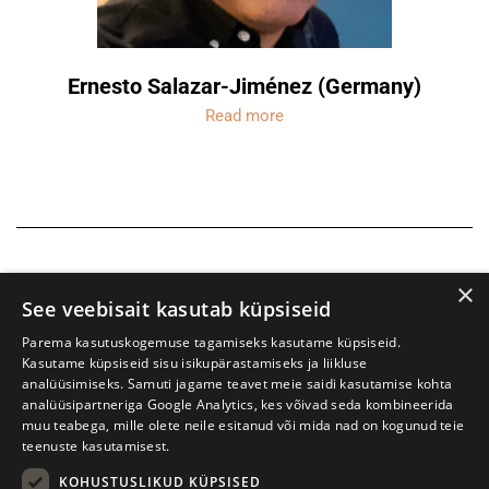
Ernesto Salazar-Jiménez (Germany)
Read more
×
See veebisait kasutab küpsiseid
Parema kasutuskogemuse tagamiseks kasutame küpsiseid.
Kasutame küpsiseid sisu isikupärastamiseks ja liikluse
analüüsimiseks. Samuti jagame teavet meie saidi kasutamise kohta
analüüsipartneriga Google Analytics, kes võivad seda kombineerida
muu teabega, mille olete neile esitanud või mida nad on kogunud teie
teenuste kasutamisest.
KOHUSTUSLIKUD KÜPSISED