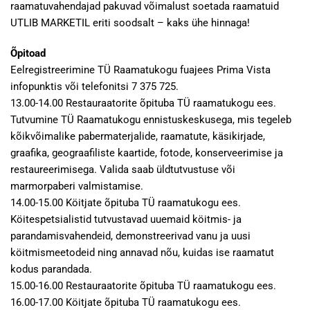
raamatuvahendajad pakuvad võimalust soetada raamatuid
UTLIB MARKETIL eriti soodsalt – kaks ühe hinnaga!
Õpitoad
Eelregistreerimine TÜ Raamatukogu fuajees Prima Vista
infopunktis või telefonitsi 7 375 725.
13.00-14.00 Restauraatorite õpituba TÜ raamatukogu ees.
Tutvumine TÜ Raamatukogu ennistuskeskusega, mis tegeleb
kõikvõimalike pabermaterjalide, raamatute, käsikirjade,
graafika, geograafiliste kaartide, fotode, konserveerimise ja
restaureerimisega. Valida saab üldtutvustuse või
marmorpaberi valmistamise.
14.00-15.00 Köitjate õpituba TÜ raamatukogu ees.
Köitespetsialistid tutvustavad uuemaid köitmis- ja
parandamisvahendeid, demonstreerivad vanu ja uusi
köitmismeetodeid ning annavad nõu, kuidas ise raamatut
kodus parandada.
15.00-16.00 Restauraatorite õpituba TÜ raamatukogu ees.
16.00-17.00 Köitjate õpituba TÜ raamatukogu ees.