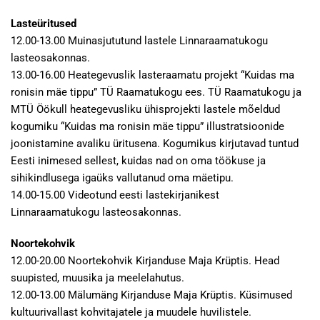
Lasteüritused
12.00-13.00 Muinasjututund lastele Linnaraamatukogu
lasteosakonnas.
13.00-16.00 Heategevuslik lasteraamatu projekt “Kuidas ma
ronisin mäe tippu” TÜ Raamatukogu ees. TÜ Raamatukogu ja
MTÜ Öökull heategevusliku ühisprojekti lastele mõeldud
kogumiku “Kuidas ma ronisin mäe tippu” illustratsioonide
joonistamine avaliku üritusena. Kogumikus kirjutavad tuntud
Eesti inimesed sellest, kuidas nad on oma töökuse ja
sihikindlusega igaüks vallutanud oma mäetipu.
14.00-15.00 Videotund eesti lastekirjanikest
Linnaraamatukogu lasteosakonnas.
Noortekohvik
12.00-20.00 Noortekohvik Kirjanduse Maja Krüptis. Head
suupisted, muusika ja meelelahutus.
12.00-13.00 Mälumäng Kirjanduse Maja Krüptis. Küsimused
kultuurivallast kohvitajatele ja muudele huvilistele.