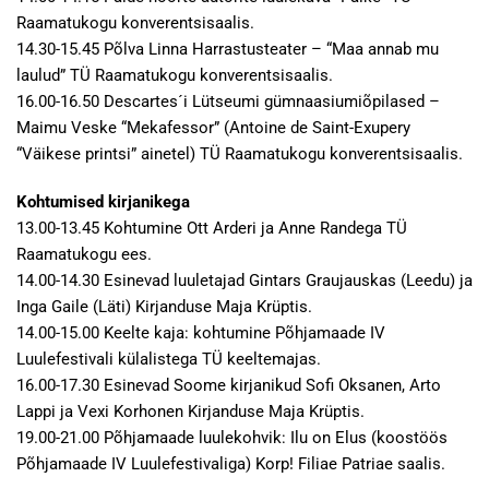
Raamatukogu konverentsisaalis.
14.30-15.45 Põlva Linna Harrastusteater – “Maa annab mu
laulud” TÜ Raamatukogu konverentsisaalis.
16.00-16.50 Descartes´i Lütseumi gümnaasiumiõpilased –
Maimu Veske “Mekafessor” (Antoine de Saint-Exupery
“Väikese printsi” ainetel) TÜ Raamatukogu konverentsisaalis.
Kohtumised kirjanikega
13.00-13.45 Kohtumine Ott Arderi ja Anne Randega TÜ
Raamatukogu ees.
14.00-14.30 Esinevad luuletajad Gintars Graujauskas (Leedu) ja
Inga Gaile (Läti) Kirjanduse Maja Krüptis.
14.00-15.00 Keelte kaja: kohtumine Põhjamaade IV
Luulefestivali külalistega TÜ keeltemajas.
16.00-17.30 Esinevad Soome kirjanikud Sofi Oksanen, Arto
Lappi ja Vexi Korhonen Kirjanduse Maja Krüptis.
19.00-21.00 Põhjamaade luulekohvik: Ilu on Elus (koostöös
Põhjamaade IV Luulefestivaliga) Korp! Filiae Patriae saalis.