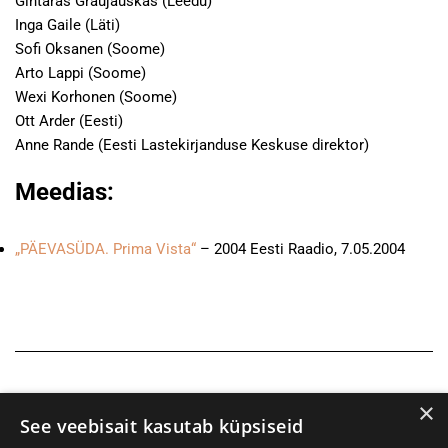
Gintaras Graujauskas (Leedu)
Inga Gaile (Läti)
Sofi Oksanen (Soome)
Arto Lappi (Soome)
Wexi Korhonen (Soome)
Ott Arder (Eesti)
Anne Rande (Eesti Lastekirjanduse Keskuse direktor)
Meedias:
„PÄEVASÜDA. Prima Vista“
– 2004 Eesti Raadio, 7.05.2004
×
See veebisait kasutab küpsiseid