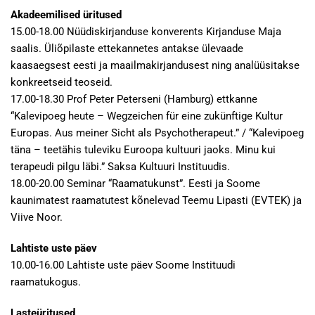
Akadeemilised üritused
15.00-18.00 Nüüdiskirjanduse konverents Kirjanduse Maja
saalis. Üliõpilaste ettekannetes antakse ülevaade
kaasaegsest eesti ja maailmakirjandusest ning analüüsitakse
konkreetseid teoseid.
17.00-18.30 Prof Peter Peterseni (Hamburg) ettkanne
“Kalevipoeg heute – Wegzeichen für eine zukünftige Kultur
Europas. Aus meiner Sicht als Psychotherapeut.” / “Kalevipoeg
täna – teetähis tuleviku Euroopa kultuuri jaoks. Minu kui
terapeudi pilgu läbi.” Saksa Kultuuri Instituudis.
18.00-20.00 Seminar “Raamatukunst”. Eesti ja Soome
kaunimatest raamatutest kõnelevad Teemu Lipasti (EVTEK) ja
Viive Noor.
Lahtiste uste päev
10.00-16.00 Lahtiste uste päev Soome Instituudi
raamatukogus.
Lasteüritused