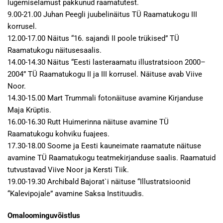
lugemiselamust pakkunud raamatutest.
9.00-21.00 Juhan Peegli juubelinäitus TÜ Raamatukogu III
korrusel.
12.00-17.00 Näitus “16. sajandi II poole trükised” TÜ
Raamatukogu näitusesaalis.
14.00-14.30 Näitus “Eesti lasteraamatu illustratsioon 2000–
2004” TÜ Raamatukogu II ja III korrusel. Näituse avab Viive
Noor.
14.30-15.00 Mart Trummali fotonäituse avamine Kirjanduse
Maja Krüptis.
16.00-16.30 Rutt Huimerinna näituse avamine TÜ
Raamatukogu kohviku fuajees.
17.30-18.00 Soome ja Eesti kauneimate raamatute näituse
avamine TÜ Raamatukogu teatmekirjanduse saalis. Raamatuid
tutvustavad Viive Noor ja Kersti Tiik.
19.00-19.30 Archibald Bajorat`i näituse “Illustratsioonid
“Kalevipojale” avamine Saksa Instituudis.
Omaloominguvõistlus