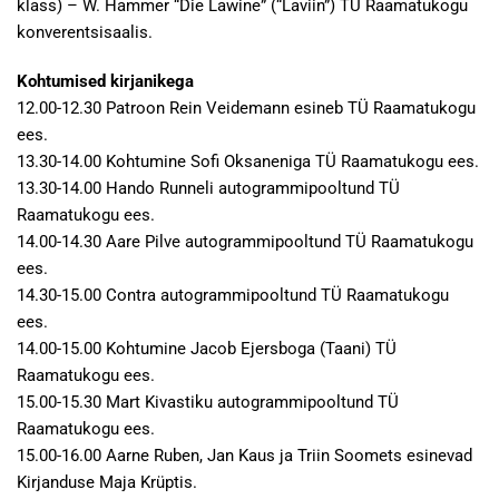
klass) – W. Hammer “Die Lawine” (“Laviin”) TÜ Raamatukogu
konverentsisaalis.
Kohtumised kirjanikega
12.00-12.30 Patroon Rein Veidemann esineb TÜ Raamatukogu
ees.
13.30-14.00 Kohtumine Sofi Oksaneniga TÜ Raamatukogu ees.
13.30-14.00 Hando Runneli autogrammipooltund TÜ
Raamatukogu ees.
14.00-14.30 Aare Pilve autogrammipooltund TÜ Raamatukogu
ees.
14.30-15.00 Contra autogrammipooltund TÜ Raamatukogu
ees.
14.00-15.00 Kohtumine Jacob Ejersboga (Taani) TÜ
Raamatukogu ees.
15.00-15.30 Mart Kivastiku autogrammipooltund TÜ
Raamatukogu ees.
15.00-16.00 Aarne Ruben, Jan Kaus ja Triin Soomets esinevad
Kirjanduse Maja Krüptis.