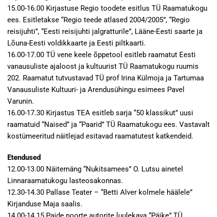
15.00-16.00 Kirjastuse Regio toodete esitlus TÜ Raamatukogu
ees. Esitletakse “Regio teede atlased 2004/2005”, “Regio
reisijuhti”, “Eesti reisijuhti jalgratturile”, Lääne-Eesti saarte ja
Lõuna-Eesti voldikkaarte ja Eesti piltkaarti.
16.00-17.00 TÜ vene keele õppetool esitleb raamatut Eesti
vanausuliste ajaloost ja kultuurist TÜ Raamatukogu ruumis
202. Raamatut tutvustavad TÜ prof Irina Külmoja ja Tartumaa
Vanausuliste Kultuuri- ja Arendusühingu esimees Pavel
Varunin.
16.00-17.30 Kirjastus TEA esitleb sarja “50 klassikut” uusi
raamatuid “Naised” ja “Paarid” TÜ Raamatukogu ees. Vastavalt
kostümeeritud näitlejad esitavad raamatutest katkendeid.
Etendused
12.00-13.00 Näitemäng “Nukitsamees” O. Lutsu ainetel
Linnaraamatukogu lasteosakonnas.
12.30-14.30 Pallase Teater – “Betti Alver kolmele häälele”
Kirjanduse Maja saalis.
14.00-14.15 Paide noorte autorite luulekava “Päike” TÜ