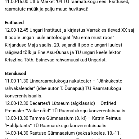
11.00-16.00 Utlib Market ’04 TÜ raamatukogu ees. Esitlused,
raamatute müük ja palju muud huvitavat!
Esitlused
12.00-12.45 Ungari Instituut ja kirjastus Varrak esitlevad XX saj
II poole ungari luule antoloogiat “Mu ema must roos”
Kirjanduse Maja saalis. 20. sajandi II poole ungari luulest
räägivad tõlkija Ene Asu-Õunas ja TÜ ungari keele lektor
Krisztina Tóth. Esinevad rahvamuusikud Ungarist.
Etendused
11.00-11.30 Linnaraamatukogu nukuteater – “Jänkukeste
rahvakalender” (idee autor T. Õunapuu) TÜ Raamatukogu
konverentsisaalis.
12.00-12.30 Decartes’i Lütseum (algklassid) – Ottfried
Preussler “Väike nõid” TÜ Raamatukogu konverentsisaalis.
13.00-13.30 Tamme Gümnaasium (8. kl) – Katrin Reimus
“Haldjatants” TÜ Raamarukogu konverentsisaalis.
14.00-14.30 Raatuse Gümnaasium (saksa keeles, 10.-11.