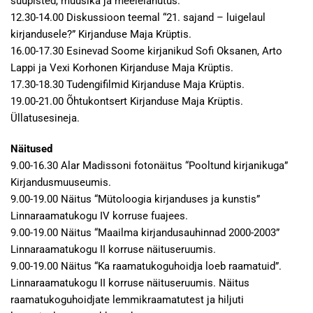
suupisted, muusika ja meelelahutus.
12.30-14.00 Diskussioon teemal “21. sajand – luigelaul
kirjandusele?” Kirjanduse Maja Krüptis.
16.00-17.30 Esinevad Soome kirjanikud Sofi Oksanen, Arto
Lappi ja Vexi Korhonen Kirjanduse Maja Krüptis.
17.30-18.30 Tudengifilmid Kirjanduse Maja Krüptis.
19.00-21.00 Õhtukontsert Kirjanduse Maja Krüptis.
Üllatusesineja.
Näitused
9.00-16.30 Alar Madissoni fotonäitus “Pooltund kirjanikuga”
Kirjandusmuuseumis.
9.00-19.00 Näitus “Mütoloogia kirjanduses ja kunstis”
Linnaraamatukogu IV korruse fuajees.
9.00-19.00 Näitus “Maailma kirjandusauhinnad 2000-2003”
Linnaraamatukogu II korruse näituseruumis.
9.00-19.00 Näitus “Ka raamatukoguhoidja loeb raamatuid”.
Linnaraamatukogu II korruse näituseruumis. Näitus
raamatukoguhoidjate lemmikraamatutest ja hiljuti