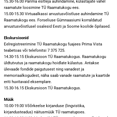
15.30-16.00 Parima esitleja auhindamine, külastajate vahel
raamatute loosimine TÜ Raamatukogu ees.
15.00-15.30 Virtuaalkassi arvustusvõistluse auhindamine TÜ
Raamatukogu ees. Forseliuse Gümnaasiumi korraldatud
arvustusvõistlusel osalesid Eesti ja Soome koolide õpilased.
Ekskursioonid
Eelregistreerimine TÜ Raamatukogu fuajees Prima Vista
teabetoas või telefonitsi 7 375 725.
14.30-15.15 Ekskursioon TÜ Raamatukogus. Raamatukogu
üldtutvutus ja raamatukogu hoidlate külastus. Antakse
ülevaade fondide paigutusest ning vanadest ja
memoriaalkogudest, näha saab vanade raamatute ja kaartide
eriti huvitavaid eksemplare.
15.30-16.15 Ekskursioon TÜ Raamatukogus.
Müük
10.00-19.00 Võõrkeelse kirjanduse (lingvistika,
kirjandusteadus) näitusmüük TÜ raamatupoes.