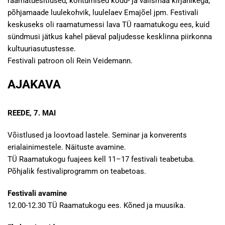
raamatuesitlused, kohtumised kodu- ja välismaa kirjanikega,
põhjamaade luulekohvik, luulelaev Emajõel jpm. Festivali
keskuseks oli raamatumessi lava TÜ raamatukogu ees, kuid
sündmusi jätkus kahel päeval paljudesse kesklinna piirkonna
kultuuriasutustesse.
Festivali patroon oli Rein Veidemann.
AJAKAVA
REEDE, 7. MAI
Võistlused ja loovtoad lastele. Seminar ja konverents
erialainimestele. Näituste avamine.
TÜ Raamatukogu fuajees kell 11–17 festivali teabetuba.
Põhjalik festivaliprogramm on teabetoas.
Festivali avamine
12.00-12.30 TÜ Raamatukogu ees. Kõned ja muusika.