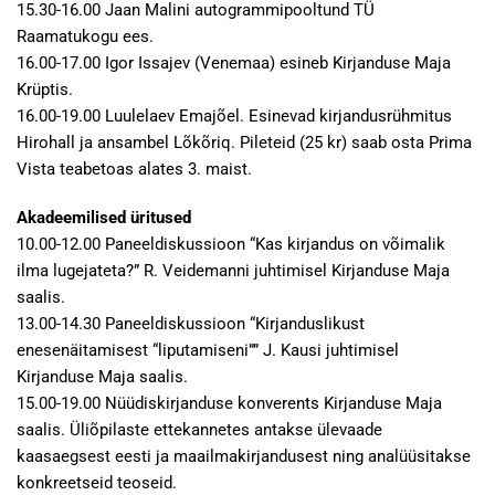
15.30-16.00 Jaan Malini autogrammipooltund TÜ
Raamatukogu ees.
16.00-17.00 Igor Issajev (Venemaa) esineb Kirjanduse Maja
Krüptis.
16.00-19.00 Luulelaev Emajõel. Esinevad kirjandusrühmitus
Hirohall ja ansambel Lõkõriq. Pileteid (25 kr) saab osta Prima
Vista teabetoas alates 3. maist.
Akadeemilised üritused
10.00-12.00 Paneeldiskussioon “Kas kirjandus on võimalik
ilma lugejateta?” R. Veidemanni juhtimisel Kirjanduse Maja
saalis.
13.00-14.30 Paneeldiskussioon “Kirjanduslikust
enesenäitamisest “liputamiseni”” J. Kausi juhtimisel
Kirjanduse Maja saalis.
15.00-19.00 Nüüdiskirjanduse konverents Kirjanduse Maja
saalis. Üliõpilaste ettekannetes antakse ülevaade
kaasaegsest eesti ja maailmakirjandusest ning analüüsitakse
konkreetseid teoseid.