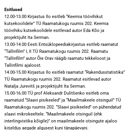
Esitlused
12.00-13.00 Kirjastus Ilo esitleb “Keemia töövihikut
kutsekoolidele” TÜ Raamatukogu ruumis 202. Keemia
töövihiku kutsekoolidele esitlevad autor Eda Kõo ja
projektijuht Ita Serman.
13.00-14.00 Eesti Entsüklopeediakirjastus esitleb raamatut
“Tallinfilm” I, II TÜ Raamatukogu ruumis 202. Raamatu
“Tallinfilm” autor Õie Orav räägib raamatu tekkeloost ja
Tallinfilmi ajaloost.
14.00-15.00 Kirjastus Ilo esitleb raamatut “Rakendusstatistika”
TÜ Raamatukogu ruumis 202. Raamatut esitlevad autor
Natalja Jurevitš ja projektijuht Ita Serman.
15.00-16.00 TÜ prof Aleksandr Dulitšenko esitleb oma
raamatuid “Slaavi pisikeeled” ja “Maailmakeele otsinguil” TÜ
Raamatukogu ruumis 202. “Slaavi pisikeeled” on pühendatud
slaavi mikrokeeltele. “Maailmakeele otsinguil (ehk
interlingvistika kõigile)” on maailmakeele otsingute ajaloo
kirjeldus aegade algusest kuni tänapäevani.