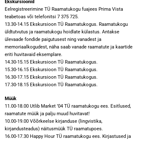
Ekskursioonid
Eelregistreerimine TÜ Raamatukogu fuajees Prima Vista
teabetoas või telefonitsi 7 375 725.
13.30-14.15 Ekskursioon TÜ Raamatukogus. Raamatukogu
üldtutvutus ja raamatukogu hoidlate külastus. Antakse
ülevaade fondide paigutusest ning vanadest ja
memoriaalkogudest, näha saab vanade raamatute ja kaartide
eriti huvitavaid eksemplare.
14.30-15.15 Ekskursioon TÜ Raamatukogus.
15.30-16.15 Ekskursioon TÜ Raamatukogus.
16.30-17.15 Ekskursioon TÜ Raamatukogus.
17.30-18.15 Ekskursioon TÜ Raamatukogus.
Müük
11.00-18.00 Utlib Market ’04 TÜ raamatukogu ees. Esitlused,
raamatute müük ja palju muud huvitavat!
10.00-19.00 Võõrkeelse kirjanduse (lingvistika,
kirjandusteadus) näitusmüük TÜ raamatupoes.
16.00-17.30 Happy Hour TÜ raamatukogu ees. Kirjastused ja