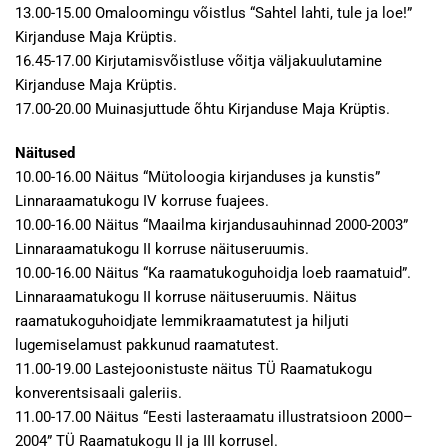
13.00-15.00 Omaloomingu võistlus “Sahtel lahti, tule ja loe!”
Kirjanduse Maja Krüptis.
16.45-17.00 Kirjutamisvõistluse võitja väljakuulutamine
Kirjanduse Maja Krüptis.
17.00-20.00 Muinasjuttude õhtu Kirjanduse Maja Krüptis.
Näitused
10.00-16.00 Näitus “Mütoloogia kirjanduses ja kunstis”
Linnaraamatukogu IV korruse fuajees.
10.00-16.00 Näitus “Maailma kirjandusauhinnad 2000-2003”
Linnaraamatukogu II korruse näituseruumis.
10.00-16.00 Näitus “Ka raamatukoguhoidja loeb raamatuid”.
Linnaraamatukogu II korruse näituseruumis. Näitus
raamatukoguhoidjate lemmikraamatutest ja hiljuti
lugemiselamust pakkunud raamatutest.
11.00-19.00 Lastejoonistuste näitus TÜ Raamatukogu
konverentsisaali galeriis.
11.00-17.00 Näitus “Eesti lasteraamatu illustratsioon 2000–
2004” TÜ Raamatukogu II ja III korrusel.