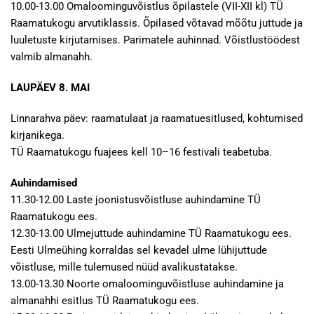
10.00-13.00 Omaloominguvõistlus õpilastele (VII-XII kl) TÜ
Raamatukogu arvutiklassis. Õpilased võtavad mõõtu juttude ja
luuletuste kirjutamises. Parimatele auhinnad. Võistlustöödest
valmib almanahh.
LAUPÄEV 8. MAI
Linnarahva päev: raamatulaat ja raamatuesitlused, kohtumised
kirjanikega.
TÜ Raamatukogu fuajees kell 10–16 festivali teabetuba.
Auhindamised
11.30-12.00 Laste joonistusvõistluse auhindamine TÜ
Raamatukogu ees.
12.30-13.00 Ulmejuttude auhindamine TÜ Raamatukogu ees.
Eesti Ulmeühing korraldas sel kevadel ulme lühijuttude
võistluse, mille tulemused nüüd avalikustatakse.
13.00-13.30 Noorte omaloominguvõistluse auhindamine ja
almanahhi esitlus TÜ Raamatukogu ees.