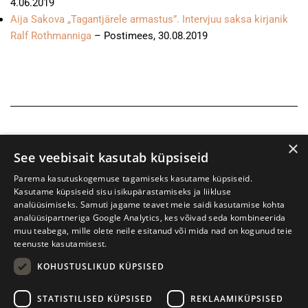
4.06.2019
Aija Sakova „Tagantjärele armastus”. Intervjuu saksa kirjanik
Ralf Rothmanniga
– Postimees, 30.08.2019
×
See veebisait kasutab küpsiseid
Parema kasutuskogemuse tagamiseks kasutame küpsiseid.
Kasutame küpsiseid sisu isikupärastamiseks ja liikluse
analüüsimiseks. Samuti jagame teavet meie saidi kasutamise kohta
analüüsipartneriga Google Analytics, kes võivad seda kombineerida
muu teabega, mille olete neile esitanud või mida nad on kogunud teie
teenuste kasutamisest.
KOHUSTUSLIKUD KÜPSISED
Prima Vista kirjandusfestival
W. Struve 1, Tartu 50091
STATISTILISED KÜPSISED
REKLAAMIKÜPSISED