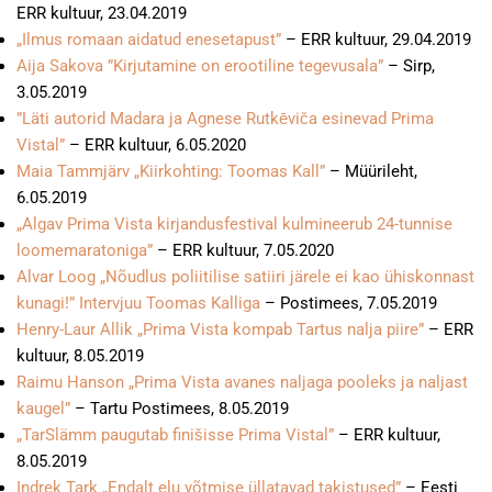
ERR kultuur, 23.04.2019
„Ilmus romaan aidatud enesetapust”
– ERR kultuur, 29.04.2019
Aija Sakova ”Kirjutamine on erootiline tegevusala”
– Sirp,
3.05.2019
”Läti autorid Madara ja Agnese Rutkēviča esinevad Prima
Vistal”
– ERR kultuur, 6.05.2020
Maia Tammjärv „Kiirkohting: Toomas Kall”
– Müürileht,
6.05.2019
„Algav Prima Vista kirjandusfestival kulmineerub 24-tunnise
loomemaratoniga”
– ERR kultuur, 7.05.2020
Alvar Loog „Nõudlus poliitilise satiiri järele ei kao ühiskonnast
kunagi!” Intervjuu Toomas Kalliga
– Postimees, 7.05.2019
Henry-Laur Allik „Prima Vista kompab Tartus nalja piire”
– ERR
kultuur, 8.05.2019
Raimu Hanson „Prima Vista avanes naljaga pooleks ja naljast
kaugel”
– Tartu Postimees, 8.05.2019
„TarSlämm paugutab finišisse Prima Vistal”
– ERR kultuur,
8.05.2019
Indrek Tark „Endalt elu võtmise üllatavad takistused”
– Eesti