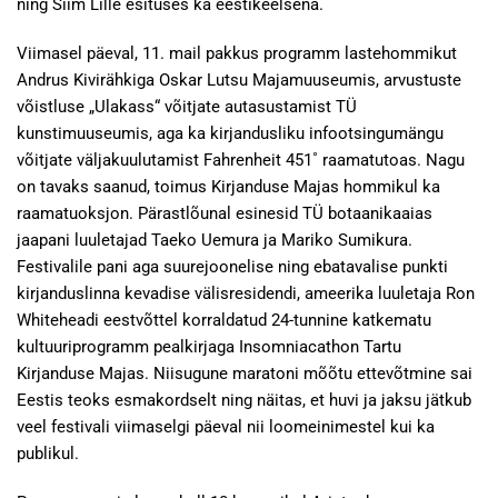
ning Siim Lille esituses ka eestikeelsena.
Viimasel päeval, 11. mail pakkus programm lastehommikut
Andrus Kivirähkiga Oskar Lutsu Majamuuseumis, arvustuste
võistluse „Ulakass“ võitjate autasustamist TÜ
kunstimuuseumis, aga ka kirjandusliku infootsingumängu
võitjate väljakuulutamist Fahrenheit 451˚ raamatutoas. Nagu
on tavaks saanud, toimus Kirjanduse Majas hommikul ka
raamatuoksjon. Pärastlõunal esinesid TÜ botaanikaaias
jaapani luuletajad Taeko Uemura ja Mariko Sumikura.
Festivalile pani aga suurejoonelise ning ebatavalise punkti
kirjanduslinna kevadise välisresidendi, ameerika luuletaja Ron
Whiteheadi eestvõttel korraldatud 24-tunnine katkematu
kultuuriprogramm pealkirjaga Insomniacathon Tartu
Kirjanduse Majas. Niisugune maratoni mõõtu ettevõtmine sai
Eestis teoks esmakordselt ning näitas, et huvi ja jaksu jätkub
veel festivali viimaselgi päeval nii loomeinimestel kui ka
publikul.