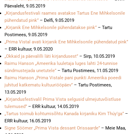
Päevaleht, 9.05.2019
„Kirjandusfestivali raames avatakse Tartus Ene Mihkelsonile
pühendatud pink”
– Delfi, 9.05.2019
„Kirjanik Ene Mihkelsonile pühendatakse pink”
– Tartu
Postimees, 9.05.2019
„Prima Vistal avati kirjanik Ene Mihkelsonile pühendatud pink”
– ERR kultuur, 9.05.2020
„Okkaid ja päevalilli läti kirjandusest”
– Sirp, 10.05.2019
Raimu Hanson „Ameerika luuletaja luges lahti 24-tunnise
sündmustejada unetutele”
– Tartu Postimees, 11.05.2019
Raimu Hanson „Prima Vistale pani punkti Ameerika poeedi
juhitud katkematu kultuuriööpäev”
– Tartu Postimees,
13.05.2019
„Kirjandusfestivalil Prima Vista selgusid ulmejutuvõistluse
tulemused”
– ERR kultuur, 14.05.2019
„Tartus toimub kohtumisõhtu Kanada kirjaniku Kim Thúy’ga”
–
ERR kultuur, 16.05.2019
Signe Söömer „Prima Vista dessant Orissaarde”
– Meie Maa,