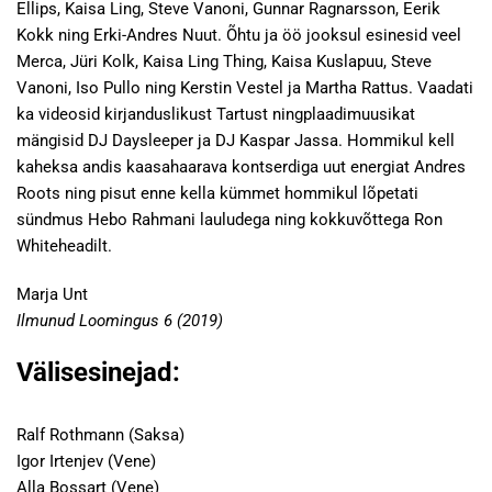
Ellips, Kaisa Ling, Steve Vanoni, Gunnar Ragnarsson, Eerik
Kokk ning Erki-Andres Nuut. Õhtu ja öö jooksul esinesid veel
Merca, Jüri Kolk, Kaisa Ling Thing, Kaisa Kuslapuu, Steve
Vanoni, Iso Pullo ning Kerstin Vestel ja Martha Rattus. Vaadati
ka videosid kirjanduslikust Tartust ningplaadimuusikat
mängisid DJ Daysleeper ja DJ Kaspar Jassa. Hommikul kell
kaheksa andis kaasahaarava kontserdiga uut energiat Andres
Roots ning pisut enne kella kümmet hommikul lõpetati
sündmus Hebo Rahmani lauludega ning kokkuvõttega Ron
Whiteheadilt.
Marja Unt
Ilmunud Loomingus 6 (2019)
Välisesinejad:
Ralf Rothmann (Saksa)
Igor Irtenjev (Vene)
Alla Bossart (Vene)