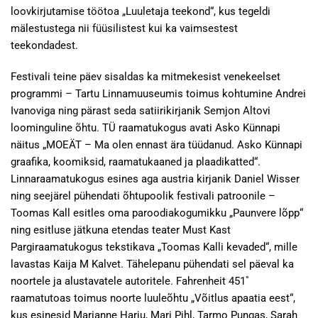
loovkirjutamise töötoa „Luuletaja teekond“, kus tegeldi
mälestustega nii füüsilistest kui ka vaimsestest
teekondadest.
Festivali teine päev sisaldas ka mitmekesist venekeelset
programmi – Tartu Linnamuuseumis toimus kohtumine Andrei
Ivanoviga ning pärast seda satiirikirjanik Semjon Altovi
loominguline õhtu. TÜ raamatukogus avati Asko Künnapi
näitus „MOEÄT – Ma olen ennast ära tüüdanud. Asko Künnapi
graafika, koomiksid, raamatukaaned ja plaadikatted“.
Linnaraamatukogus esines aga austria kirjanik Daniel Wisser
ning seejärel pühendati õhtupoolik festivali patroonile –
Toomas Kall esitles oma paroodiakogumikku „Paunvere lõpp“
ning esitluse jätkuna etendas teater Must Kast
Pargiraamatukogus tekstikava „Toomas Kalli kevaded“, mille
lavastas Kaija M Kalvet. Tähelepanu pühendati sel päeval ka
noortele ja alustavatele autoritele. Fahrenheit 451˚
raamatutoas toimus noorte luuleõhtu „Võitlus apaatia eest“,
kus esinesid Marianne Harju, Mari Pihl, Tarmo Pungas, Sarah