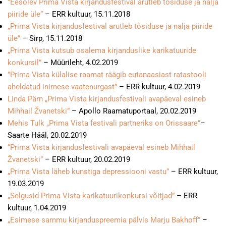
”Eesolev Prima Vista kirjandusfestival arutleb tõsiduse ja nalja
piiride üle”
– ERR kultuur, 15.11.2018
„Prima Vista kirjandusfestival arutleb tõsiduse ja nalja piiride
üle”
– Sirp, 15.11.2018
„Prima Vista kutsub osalema kirjanduslike karikatuuride
konkursil”
– Müürileht, 4.02.2019
”Prima Vista külalise raamat räägib eutanaasiast ratastooli
aheldatud inimese vaatenurgast”
– ERR kultuur, 4.02.2019
Linda Pärn „Prima Vista kirjandusfestivali avapäeval esineb
Mihhail Žvanetski”
– Apollo Raamatuportaal, 20.02.2019
Mehis Tulk „Prima Vista festivali partneriks on Orissaare”
–
Saarte Hääl, 20.02.2019
”Prima Vista kirjandusfestivali avapäeval esineb Mihhail
Žvanetski”
– ERR kultuur, 20.02.2019
„Prima Vista läheb kunstiga depressiooni vastu”
– ERR kultuur,
19.03.2019
„Selgusid Prima Vista karikatuurikonkursi võitjad”
– ERR
kultuur, 1.04.2019
„Esimese sammu kirjanduspreemia pälvis Marju Bakhoff”
–