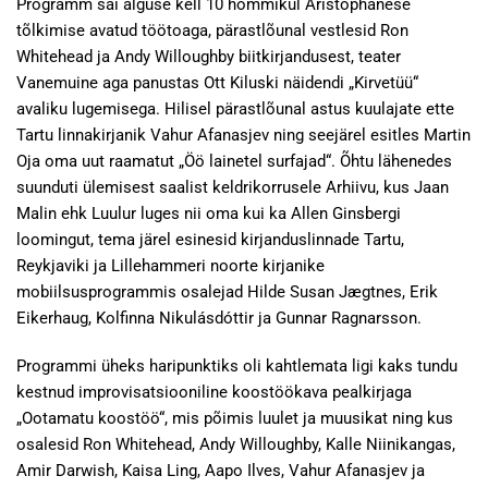
Programm sai alguse kell 10 hommikul Aristophanese
tõlkimise avatud töötoaga, pärastlõunal vestlesid Ron
Whitehead ja Andy Willoughby biitkirjandusest, teater
Vanemuine aga panustas Ott Kiluski näidendi „Kirvetüü“
avaliku lugemisega. Hilisel pärastlõunal astus kuulajate ette
Tartu linnakirjanik Vahur Afanasjev ning seejärel esitles Martin
Oja oma uut raamatut „Öö lainetel surfajad“. Õhtu lähenedes
suunduti ülemisest saalist keldrikorrusele Arhiivu, kus Jaan
Malin ehk Luulur luges nii oma kui ka Allen Ginsbergi
loomingut, tema järel esinesid kirjanduslinnade Tartu,
Reykjaviki ja Lillehammeri noorte kirjanike
mobiilsusprogrammis osalejad Hilde Susan Jægtnes, Erik
Eikerhaug, Kolfinna Nikulásdóttir ja Gunnar Ragnarsson.
Programmi üheks haripunktiks oli kahtlemata ligi kaks tundu
kestnud improvisatsiooniline koostöökava pealkirjaga
„Ootamatu koostöö“, mis põimis luulet ja muusikat ning kus
osalesid Ron Whitehead, Andy Willoughby, Kalle Niinikangas,
Amir Darwish, Kaisa Ling, Aapo Ilves, Vahur Afanasjev ja