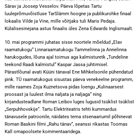
Särav ja Joosep Vesselov. Päeva lõpetas Tartu
luuleprõmuvõistluse TarSlämm hoogne ja publikurohke finaal
lokaalis Vilde ja Vine, mille võitjaks tuli Maris Pedaja.
Külalisesinejana astus finaalis üles Zena Edwards Inglismaalt.
10. mai programmi juhatas sisse noortele mõeldud „Elav
raamatukogu“ Linnaraamatukogu Tammelinna ja Annelinna
harukogudes, lõuna ajal toimus aga kalmisturetk „Tundeline
teekond Raadi kalmistul“ Kaspar Jassa juhtimisel.
Pärastlõunal avati Küüni tänaval Ene Mihkelsonile pühendatud
pink. TÜ raamatukogus sisustas päeva venekeelne programm,
mille raames Zoja Kuznetsova pidas loengu „Kulinaarsest
proosast ja luulest ilma naljata ja naljaga“ ning
kirjandusteadlane Roman Leibov luges lugusid tsüklist tsüklist
„Serpuhhovskije“. Tartu Elektriteatris tehti kummardus
tänavusele patroonile, näidates tema stsenaariumil põhinevat
Roman Baskini filmi „Rahu tänav“, seanssi rikastas Toomas
Kall omapoolsete kommentaaridega.