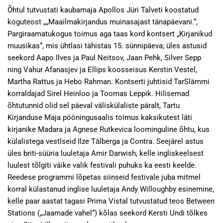
Õhtul tutvustati kaubamaja Apollos Jüri Talveti koostatud
koguteost „„Maailmakirjandus muinasajast tänapäevani.“,
Pargiraamatukogus toimus aga taas kord kontsert „Kirjanikud
muusikas“, mis ühtlasi tähistas 15. sünnipäeva; üles astusid
seekord Aapo Ilves ja Paul Neitsov, Jaan Pehk, Silver Sepp
ning Vahur Afanasjev ja Ellips koosseisus Kerstin Vestel,
Martha Rattus ja Hebo Rahman. Kontserti juhtisid TarSlämmi
korraldajad Sirel Heinloo ja Toomas Leppik. Hilisemad
õhtutunnid olid sel päeval väliskülaliste päralt, Tartu
Kirjanduse Maja pööningusaalis toimus kaksikutest läti
kirjanike Madara ja Agnese Rutkevica loominguline õhtu, kus
külalistega vestlseid Ilze Tālberga ja Contra. Seejärel astus
üles briti-süüria luuletaja Amir Darwish, kelle ingliskeelsest
luulest tõlgiti väike valik festivali puhuks ka eesti keelde.
Reedese programmi lõpetas siinseid festivale juba mitmel
korral külastanud inglise luuletaja Andy Willoughby esinemine,
kelle paar aastat tagasi Prima Vistal tutvustatud teos Between
Stations („Jaamade vahel“) kõlas seekord Kersti Undi tõlkes