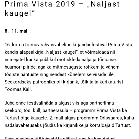
Prima Vista 2019 – „Naljast
kaugel“
8.–11. mai
16. korda toimuv rahvusvaheline kirjandusfestival Prima Vista
kandis alapealkirja „Naljast kaugel“, et võimaldada nii
esinejatel kui ka publikul mõtiskleda nalja ja tõsiduse,
huumori piiride, aga ka mitmesuguste rohkem ja vähem
tõsiste nähtuste ning nendest kõnelemise viiside üle.
Seekordseks patrooniks oli kirjanik, tõlkija ja karikaturist
Toomas Kall.
Juba enne festivalinädala algust viis aga partnerlinna –
seekord, tõsi küll, partnerasula – programm Prima Vista ka
Tartust õige kaugele. 2. mail algas programm Orissaares, kuhu
nädalavahetuseks jõudis ka kirjanikke ja korraldajaid Tartust.