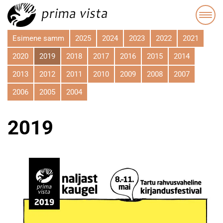
Esimene samm
2025
2024
2023
2022
2021
2020
2019
2018
2017
2016
2015
2014
2013
2012
2011
2010
2009
2008
2007
2006
2005
2004
2019