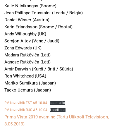
Kalle Niinikangas (Soome)
Jean-Philippe Toussaint (Leedu / Belgia)
Daniel Wisser (Austria)
Karin Erlandsson (Soome / Rootsi)
Andy Willoughby (UK)
Semjon Altov (Vene / Juudi)
Zena Edwards (UK)
Madara Rutkēviča (Läti)
Agnese Rutkēviča (Läti)
Amir Darwish (Kurdi / Briti / Süüria)
Ron Whitehead (USA)
Mariko Sumikura (Jaapan)
Taeko Uemura (Jaapan)
PV kavavihik EST A5 10.04
Laadi alla
PV kavavihik RUS A5 10.04
Laadi alla
Prima Vista 2019 avamine (Tartu Ülikooli Televisioon,
8.05.2019)