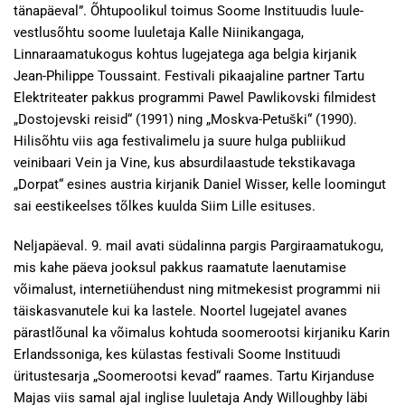
tänapäeval”. Õhtupoolikul toimus Soome Instituudis luule-
vestlusõhtu soome luuletaja Kalle Niinikangaga,
Linnaraamatukogus kohtus lugejatega aga belgia kirjanik
Jean-Philippe Toussaint. Festivali pikaajaline partner Tartu
Elektriteater pakkus programmi Pawel Pawlikovski filmidest
„Dostojevski reisid“ (1991) ning „Moskva-Petuški“ (1990).
Hilisõhtu viis aga festivalimelu ja suure hulga publiikud
veinibaari Vein ja Vine, kus absurdilaastude tekstikavaga
„Dorpat“ esines austria kirjanik Daniel Wisser, kelle loomingut
sai eestikeelses tõlkes kuulda Siim Lille esituses.
Neljapäeval. 9. mail avati südalinna pargis Pargiraamatukogu,
mis kahe päeva jooksul pakkus raamatute laenutamise
võimalust, internetiühendust ning mitmekesist programmi nii
täiskasvanutele kui ka lastele. Noortel lugejatel avanes
pärastlõunal ka võimalus kohtuda soomerootsi kirjaniku Karin
Erlandssoniga, kes külastas festivali Soome Instituudi
üritustesarja „Soomerootsi kevad“ raames. Tartu Kirjanduse
Majas viis samal ajal inglise luuletaja Andy Willoughby läbi