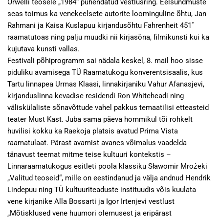
Orwelli teosele „1984“ pühendatud vestlusring. Eelsündmuste
seas toimus ka venekeelsete autorite loominguline õhtu, Jan
Rahmani ja Kaisa Kuslapuu kirjandusõhtu Fahrenheit 451˚
raamatutoas ning palju muudki nii kirjasõna, filmikunsti kui ka
kujutava kunsti vallas.
Festivali põhiprogramm sai nädala keskel, 8. mail hoo sisse
piduliku avamisega TÜ Raamatukogu konverentsisaalis, kus
Tartu linnapea Urmas Klaasi, linnakirjaniku Vahur Afanasjevi,
kirjanduslinna kevadise residendi Ron Whiteheadi ning
väliskülaliste sõnavõttude vahel pakkus temaatilisi etteasteid
teater Must Kast. Juba sama päeva hommikul tõi rohkelt
huvilisi kokku ka Raekoja platsis avatud Prima Vista
raamatulaat. Pärast avamist avanes võimalus vaadelda
tänavust teemat mitme teise kultuuri kontekstis –
Linnaraamatukogus esitleti poola klassiku Sławomir Mrożeki
„Valitud teoseid“, mille on eestindanud ja välja andnud Hendrik
Lindepuu ning TÜ kultuuriteaduste instituudis võis kuulata
vene kirjanike Alla Bossarti ja Igor Irtenjevi vestlust
„Mõtisklused vene huumori olemusest ja eripärast