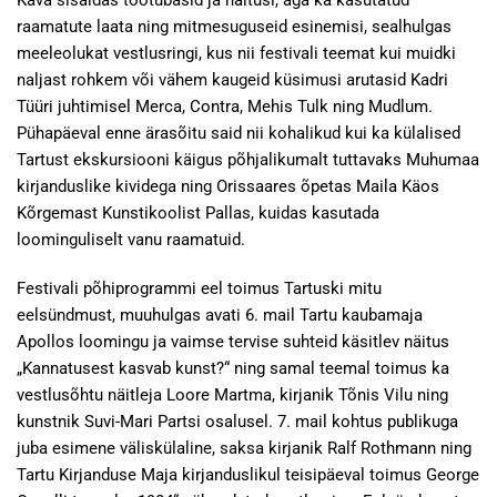
Kava sisaldas töötubasid ja näitusi, aga ka kasutatud
raamatute laata ning mitmesuguseid esinemisi, sealhulgas
meeleolukat vestlusringi, kus nii festivali teemat kui muidki
naljast rohkem või vähem kaugeid küsimusi arutasid Kadri
Tüüri juhtimisel Merca, Contra, Mehis Tulk ning Mudlum.
Pühapäeval enne ärasõitu said nii kohalikud kui ka külalised
Tartust ekskursiooni käigus põhjalikumalt tuttavaks Muhumaa
kirjanduslike kividega ning Orissaares õpetas Maila Käos
Kõrgemast Kunstikoolist Pallas, kuidas kasutada
loominguliselt vanu raamatuid.
Festivali põhiprogrammi eel toimus Tartuski mitu
eelsündmust, muuhulgas avati 6. mail Tartu kaubamaja
Apollos loomingu ja vaimse tervise suhteid käsitlev näitus
„Kannatusest kasvab kunst?“ ning samal teemal toimus ka
vestlusõhtu näitleja Loore Martma, kirjanik Tõnis Vilu ning
kunstnik Suvi-Mari Partsi osalusel. 7. mail kohtus publikuga
juba esimene väliskülaline, saksa kirjanik Ralf Rothmann ning
Tartu Kirjanduse Maja kirjanduslikul teisipäeval toimus George