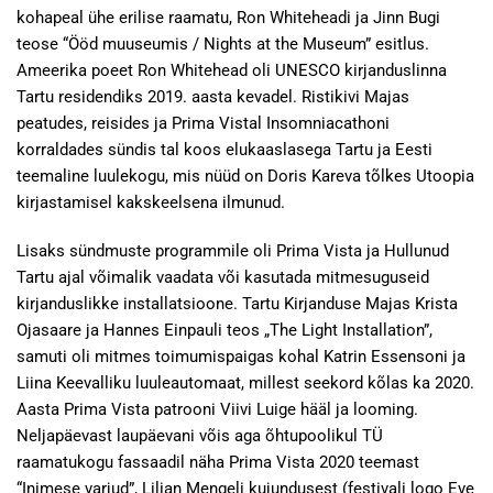
kohapeal ühe erilise raamatu, Ron Whiteheadi ja Jinn Bugi
teose “Ööd muuseumis / Nights at the Museum” esitlus.
Ameerika poeet Ron Whitehead oli UNESCO kirjanduslinna
Tartu residendiks 2019. aasta kevadel. Ristikivi Majas
peatudes, reisides ja Prima Vistal Insomniacathoni
korraldades sündis tal koos elukaaslasega Tartu ja Eesti
teemaline luulekogu, mis nüüd on Doris Kareva tõlkes Utoopia
kirjastamisel kakskeelsena ilmunud.
Lisaks sündmuste programmile oli Prima Vista ja Hullunud
Tartu ajal võimalik vaadata või kasutada mitmesuguseid
kirjanduslikke installatsioone. Tartu Kirjanduse Majas Krista
Ojasaare ja Hannes Einpauli teos „The Light Installation”,
samuti oli mitmes toimumispaigas kohal Katrin Essensoni ja
Liina Keevalliku luuleautomaat, millest seekord kõlas ka 2020.
Aasta Prima Vista patrooni Viivi Luige hääl ja looming.
Neljapäevast laupäevani võis aga õhtupoolikul TÜ
raamatukogu fassaadil näha Prima Vista 2020 teemast
“Inimese varjud”, Lilian Mengeli kujundusest (festivali logo Eve