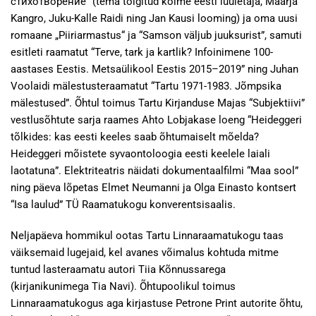
стихотворение” (tema tõlgitud kolme eesti luuletaja, Maarja
Kangro, Juku-Kalle Raidi ning Jan Kausi looming) ja oma uusi
romaane „Piiriarmastus“ ja “Samson väljub juuksurist”, samuti
esitleti raamatut “Terve, tark ja kartlik? Infoinimene 100-
aastases Eestis. Metsaülikool Eestis 2015–2019” ning Juhan
Voolaidi mälestusteraamatut “Tartu 1971-1983. Jõmpsika
mälestused”. Õhtul toimus Tartu Kirjanduse Majas “Subjektiivi”
vestlusõhtute sarja raames Ahto Lobjakase loeng “Heideggeri
tõlkides: kas eesti keeles saab õhtumaiselt mõelda?
Heideggeri mõistete syvaontoloogia eesti keelele laiali
laotatuna”. Elektriteatris näidati dokumentaalfilmi “Maa sool”
ning päeva lõpetas Elmet Neumanni ja Olga Einasto kontsert
“Isa laulud” TÜ Raamatukogu konverentsisaalis.
Neljapäeva hommikul ootas Tartu Linnaraamatukogu taas
väiksemaid lugejaid, kel avanes võimalus kohtuda mitme
tuntud lasteraamatu autori Tiia Kõnnussarega
(kirjanikunimega Tia Navi). Õhtupoolikul toimus
Linnaraamatukogus aga kirjastuse Petrone Print autorite õhtu,