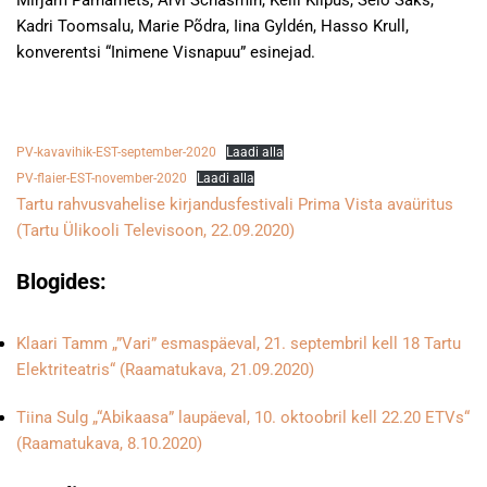
Mirjam Pärnamets, Arvi Schasmin, Kelli Kiipus, Seio Saks,
Kadri Toomsalu, Marie Põdra, Iina Gyldén, Hasso Krull,
konverentsi “Inimene Visnapuu” esinejad.
PV-kavavihik-EST-september-2020
Laadi alla
PV-flaier-EST-november-2020
Laadi alla
Tartu rahvusvahelise kirjandusfestivali Prima Vista avaüritus
(Tartu Ülikooli Televisoon, 22.09.2020)
Blogides:
Klaari Tamm „”Vari” esmaspäeval, 21. septembril kell 18 Tartu
Elektriteatris“ (Raamatukava, 21.09.2020)
Tiina Sulg „“Abikaasa” laupäeval, 10. oktoobril kell 22.20 ETVs“
(Raamatukava, 8.10.2020)