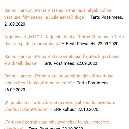
Raimu Hanson „Prima Vista esimene nädal algab kolme
vestluse, filmiseansi ja luulelaevasõiduga”
– Tartu Postimees,
21.09.2020
Argo Ingver „FOTOD | Kirjandusfestival Prima Vista pidas Tartu
Raekoja platsil raamatulaata”
– Eesti Päevaleht, 22.09.2020
Raimu Hanson „Prima Vista raamatulaat hajutas kirjastused
eraldi telkidesse”
– Tartu Postimees, 22.09.2020
Raimu Hanson „Prima Vista septembrinädala lõpuüritusel
selgus Eesti luuleprõmmu meister”
– Tartu Postimees,
26.09.2020
„Kirjanduslinn Tartu võõrustab rahvusvahelist luulevideote
võistlust SlamOVision”
– ERR kultuur, 22.10.2020
„Tartlased korraldavad rahvusvahelise lavaluulevideote