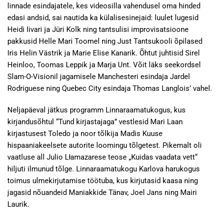
linnade esindajatele, kes videosilla vahendusel oma hinded
edasi andsid, sai nautida ka külalisesinejaid: luulet lugesid
Heidi Iivari ja Jüri Kolk ning tantsulisi improvisatsioone
pakkusid Helle Mari Toomel ning Just Tantsukooli õpilased
Iris Helin Västrik ja Marie Elise Kanarik. Õhtut juhtisid Sirel
Heinloo, Toomas Leppik ja Marja Unt. Võit läks seekordsel
Slam-O-Visionil jagamisele Manchesteri esindaja Jardel
Rodriguese ning Quebec City esindaja Thomas Langlois’ vahel.
Neljapäeval jätkus programm Linnaraamatukogus, kus
kirjandusõhtul “Tund kirjastajaga” vestlesid Mari Laan
kirjastusest Toledo ja noor tõlkija Madis Kuuse
hispaaniakeelsete autorite loomingu tõlgetest. Pikemalt oli
vaatluse all Julio Lłamazarese teose „Kuidas vaadata vett“
hiljuti ilmunud tõlge. Linnaraamatukogu Karlova harukogus
toimus ulmekirjutamise töötuba, kus kirjutasid kaasa ning
jagasid nõuandeid Maniakkide Tänav, Joel Jans ning Mairi
Laurik.