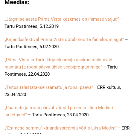
Meedias:
„Järgmise aasta Prima Vista keskmes on inimese varjud”
–
Tartu Postimees, 5.12.2019
„Kirjandusfestival Prima Vista ootab noorte fänniloomingut”
–
Tartu Postimees, 6.02.2020
„Prima Vista ja Tartu kirjandusmaja asukad tähistavad
raamatu ja roosi päeva ühise veebiprogrammiga”
– Tartu
Postimees, 22.04.2020
„Tartus tähistatakse raamatu ja roosi päeva”
– ERR kultuur,
23.04.2020
„Raamatu ja roosi päeval võitsid preemia Liisa Mudisti
luuletused”
– Tartu Postimees, 23.04.2020
„”Esimese sammu” kirjanduspreemia võitis Liisa Mudist”
– ERR