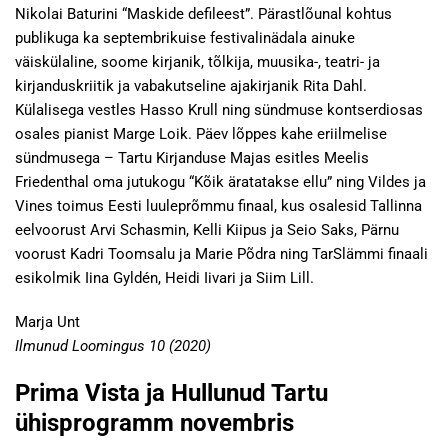
Nikolai Baturini “Maskide defileest”. Pärastlõunal kohtus
publikuga ka septembrikuise festivalinädala ainuke
väiskülaline, soome kirjanik, tõlkija, muusika-, teatri- ja
kirjanduskriitik ja vabakutseline ajakirjanik Rita Dahl.
Külalisega vestles Hasso Krull ning sündmuse kontserdiosas
osales pianist Marge Loik. Päev lõppes kahe eriilmelise
sündmusega – Tartu Kirjanduse Majas esitles Meelis
Friedenthal oma jutukogu “Kõik äratatakse ellu” ning Vildes ja
Vines toimus Eesti luuleprõmmu finaal, kus osalesid Tallinna
eelvoorust Arvi Schasmin, Kelli Kiipus ja Seio Saks, Pärnu
voorust Kadri Toomsalu ja Marie Põdra ning TarSlämmi finaali
esikolmik Iina Gyldén, Heidi Iivari ja Siim Lill.
Marja Unt
Ilmunud Loomingus 10 (2020)
Prima Vista ja Hullunud Tartu
ühisprogramm novembris