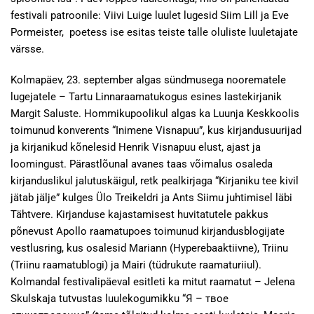
festivali patroonile: Viivi Luige luulet lugesid Siim Lill ja Eve
Pormeister, poetess ise esitas teiste talle oluliste luuletajate
värsse.
Kolmapäev, 23. september algas sündmusega noorematele
lugejatele – Tartu Linnaraamatukogus esines lastekirjanik
Margit Saluste. Hommikupoolikul algas ka Luunja Keskkoolis
toimunud konverents “Inimene Visnapuu”, kus kirjandusuurijad
ja kirjanikud kõnelesid Henrik Visnapuu elust, ajast ja
loomingust. Pärastlõunal avanes taas võimalus osaleda
kirjanduslikul jalutuskäigul, retk pealkirjaga “Kirjaniku tee kivil
jätab jälje” kulges Ülo Treikeldri ja Ants Siimu juhtimisel läbi
Tähtvere. Kirjanduse kajastamisest huvitatutele pakkus
põnevust Apollo raamatupoes toimunud kirjandusblogijate
vestlusring, kus osalesid Mariann (Hyperebaaktiivne), Triinu
(Triinu raamatublogi) ja Mairi (tüdrukute raamaturiiul).
Kolmandal festivalipäeval esitleti ka mitut raamatut – Jelena
Skulskaja tutvustas luulekogumikku “Я – твое