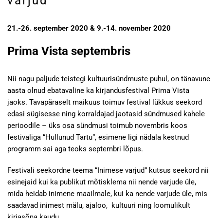
varjud”
21.-26. september 2020 & 9.-14. november 2020
Prima Vista septembris
Nii nagu paljude teistegi kultuurisündmuste puhul, on tänavune
aasta olnud ebatavaline ka kirjandusfestival Prima Vista
jaoks. Tavapäraselt maikuus toimuv festival lükkus seekord
edasi sügisesse ning korraldajad jaotasid sündmused kahele
perioodile – üks osa sündmusi toimub novembris koos
festivaliga “Hullunud Tartu”, esimene ligi nädala kestnud
programm sai aga teoks septembri lõpus.
Festivali seekordne teema “Inimese varjud” kutsus seekord nii
esinejaid kui ka publikut mõtisklema nii nende varjude üle,
mida heidab inimene maailmale, kui ka nende varjude üle, mis
saadavad inimest mälu, ajaloo, kultuuri ning loomulikult
kirjasõna kaudu.