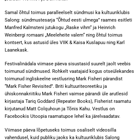
Samal õhtul toimus paralleelselt sündmusi ka kultuuriklubis
Salong: sündmustesarja “Õhtud eesti ulmega” raames esitleti
Manfred Kalmsteni jutukogu „Raske vihm“ ja Heinrich
Weinbergi romaani „Meeleheite valem“ ning õhtul toimus
kontsert, kus astusid üles VIIK & Kaisa Kuslapuu ning Karl
Laanekask.
Festivalinädala viimase päeva sisustasid suurelt jaolt veebis
toimunud sündmused. Rohkelt vaatajaid kogus otseülekandes
toimunud ingliskeelne vestlusring Mark Fisheri pärandist
“Mark Fisher Revisited”. Briti kultuuriteoreetiku ja
ühiskonnakriitiku Mark Fisheri vaimse pärandi üle arutlesid
kirjastaja Tariq Goddard (Repeater Books), Fisherist raamatu
kirjutanud Matt Colquhoun ja Tõnis Kahu. Vestlus on
Facebookis Utoopia raamatupoe lehel ka järelvaadatav.
Viimase päeva lõpetuseks toimus osaliselt videosilla
vahendusel, kuid publiku jaoks ka kultuuriklubis Salong