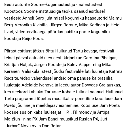
Eesti autorite Soome-kogemustest ja -mälestustest.
Koostöös Soome instituudiga teoks saanud esitlusel
vestlesid Anneli Saro juhtimisel kogumiku kaasautorid Maimu
Berg, Veronika Kivisilla, Jürgen Rooste, Mika Keränen ja Heidi
Iivari, videotervitusega pöördus publiku poole kogumiku
koostaja Reijo Roos.
Pärast esitlust jätkus õhtu Hullunud Tartu kavaga, festivali
teisel päeval astusid üles eesti kirjanikud Carolina Pihelgas,
Kristjan Haljak, Jürgen Rooste ja Kalev Vapper ning Mika
Keränen Väliskülalistest jõudsi festivalile läti luuletaja Katrīna
Rudzīte, video vahendusel andsid oma panuse ka brasiilia
luuletaja Adelaide Ivanova ja leedu autor Dovydas Grajauskas,
kes seekord kahjuks Tartusse kohale tulla ei saanud. Hullunud
Tartu programmi lõpetas muusikalis- poeetilise koosluse Jam
Poets jõulline ja meeldejääv esinemine. Koosluse Jam Poets
koosseisus on kaks luuletajat – P.I. Filimonov ja Antipa
Moltšun- ning PX Jam Bandi muusikud Ruslan PX, Juri
„Jurban“ Novikov ja Dan Rotar.