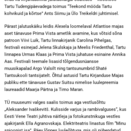
Tartu Tudengipäevadega toimus “Teekond mööda Tartu
kohvikuid ja kõrtse” Ants Siimu ja Ülo Treikeldri juhtimisel.
Pärast jalutuskäiku leidis Alexela loomelaval Atlantise majas
aset tänavuse Prima Vista ametlik avamine, kus võtsid sõna
patroon Viivi Luik, Tartu linnakirjanik Carolina Pihelgas,
festivali esinejad Jelena Skulskaja ja Meelis Friedenthal, Tartu
linnapea Urmas Klaas ja Prima Vista juhatuse esinaine Annika
Aas. Festivali teemale lisasid tõlgendusnüansse
muusikapalad Argo Valsilt ning tantsunumbrid Shaté
Tantsukooli tantsijatelt. Õhtul astusid Tartu Kirjanduse Majas
publiku ette tänavuse Gustav Suitsu nimelise luulepreemia
laureaadid Maarja Pärtna ja Timo Maran.
TÜ muuseumi valges saalis toimus aga vestlusõhtu
„Aleksander Ivaškevitš. Kulisside varjus ja rambivalguses“, kus
Eesti Vene Teatri juhtiva näitleja ja fotokunstnikuga vestles
ajakirjanik Ella Agranovskaja. Elektriteatris linastus film “Minu
spioonist isa”. Päev lõppes luuleõhtuga, mis oli pühendatud