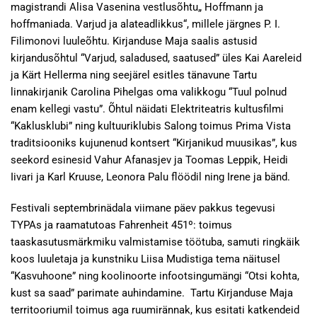
magistrandi Alisa Vasenina vestlusõhtu„ Hoffmann ja
hoffmaniada. Varjud ja alateadlikkus“, millele järgnes P. I.
Filimonovi luuleõhtu. Kirjanduse Maja saalis astusid
kirjandusõhtul “Varjud, saladused, saatused” üles Kai Aareleid
ja Kärt Hellerma ning seejärel esitles tänavune Tartu
linnakirjanik Carolina Pihelgas oma valikkogu “Tuul polnud
enam kellegi vastu”. Õhtul näidati Elektriteatris kultusfilmi
“Kaklusklubi” ning kultuuriklubis Salong toimus Prima Vista
traditsiooniks kujunenud kontsert “Kirjanikud muusikas”, kus
seekord esinesid Vahur Afanasjev ja Toomas Leppik, Heidi
Iivari ja Karl Kruuse, Leonora Palu flöödil ning Irene ja bänd.
Festivali septembrinädala viimane päev pakkus tegevusi
TYPAs ja raamatutoas Fahrenheit 451º: toimus
taaskasutusmärkmiku valmistamise töötuba, samuti ringkäik
koos luuletaja ja kunstniku Liisa Mudistiga tema näitusel
“Kasvuhoone” ning koolinoorte infootsingumängi “Otsi kohta,
kust sa saad” parimate auhindamine. Tartu Kirjanduse Maja
territooriumil toimus aga ruumirännak, kus esitati katkendeid