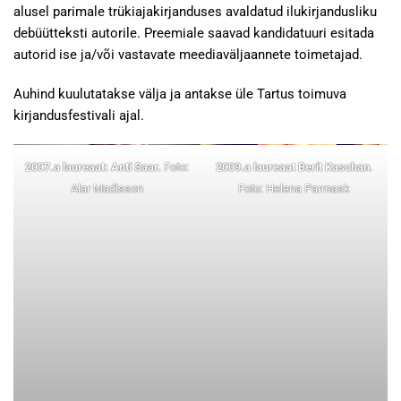
alusel parimale trükiajakirjanduses avaldatud ilukirjandusliku
debüütteksti autorile. Preemiale saavad kandidatuuri esitada
autorid ise ja/või vastavate meediaväljaannete toimetajad.
Auhind kuulutatakse välja ja antakse üle Tartus toimuva
kirjandusfestivali ajal.
2007.a laureaat: Anti Saar.
Foto:
2009.a laureaat Berit Kaschan
.
Alar Madisson
Foto: Helena Parmask