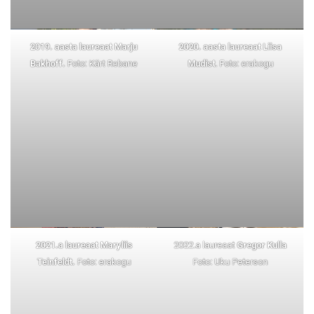
2019. aasta laureaat Marju
2020. aasta laureaat Liisa
Bakhoff.
Foto: Kärt Rebane
Mudist
. Foto: erakogu
2021.a laureaat Maryliis
2022.a laureaat
Gregor Kulla
Teinfeldt.
Foto: erakogu
Foto: Uku Peterson