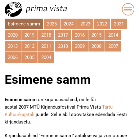
Esimene samm
2025
2024
2023
2022
2021
2020
2019
2018
2017
2016
2015
2014
2013
2012
2011
2010
2009
2008
2007
2006
2005
2004
Esimene samm
Esimene samm
on kirjandusauhind, mille lõi
aastal 2007 MTÜ Kirjandusfestival Prima Vista
Tartu
Kultuurkapitali
juurde. Selle abil soovitakse edendada Eesti
kirjanduselu.
Kirjandusauhind ”Esimene samm” antakse välja žüriiotsuse