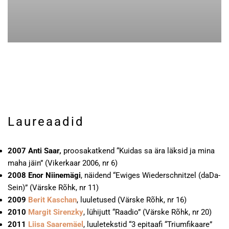
Laureaadid
2007 Anti Saar,
proosakatkend “Kuidas sa ära läksid ja mina
maha jäin” (Vikerkaar 2006, nr 6)
2008 Enor Niinemägi
, näidend “Ewiges Wiederschnitzel (daDa-
Sein)” (Värske Rõhk, nr 11)
2009
Berit Kaschan
, luuletused (Värske Rõhk, nr 16)
2010
Margit Sirenzky
, lühijutt “Raadio” (Värske Rõhk, nr 20)
2011
Liisa Saaremäel
, luuletekstid “3 epitaafi “Triumfikaare”