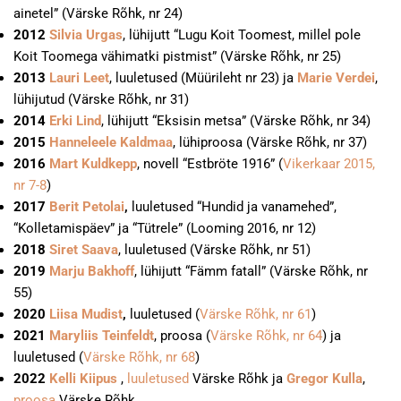
ainetel” (Värske Rõhk, nr 24)
2012
Silvia Urgas
, lühijutt “Lugu Koit Toomest, millel pole
Koit Toomega vähimatki pistmist” (Värske Rõhk, nr 25)
2013
Lauri Leet
, luuletused (Müürileht nr 23) ja
Marie Verdei
,
lühijutud (Värske Rõhk, nr 31)
2014
Erki Lind
, lühijutt “Eksisin metsa” (Värske Rõhk, nr 34)
2015
Hanneleele Kaldmaa
, lühiproosa (Värske Rõhk, nr 37)
2016
Mart Kuldkepp
, novell “Estbröte 1916” (
Vikerkaar 2015,
nr 7-8
)
2017
Berit Petolai
,
luuletused “Hundid ja vanamehed”,
“Kolletamispäev” ja “Tütrele” (Looming 2016, nr 12)
2018
Siret Saava
, luuletused (Värske Rõhk, nr 51)
2019
Marju Bakhoff
, lühijutt “Fämm fatall” (Värske Rõhk, nr
55)
2020
Liisa Mudist
,
luuletused (
Värske Rõhk, nr 61
)
2021
Maryliis Teinfeldt
, proosa (
Värske Rõhk, nr 64
) ja
luuletused (
Värske Rõhk, nr 68
)
2022
Kelli Kiipus
,
luuletused
Värske Rõhk ja
Gregor Kulla
,
proosa
Värske Rõhk