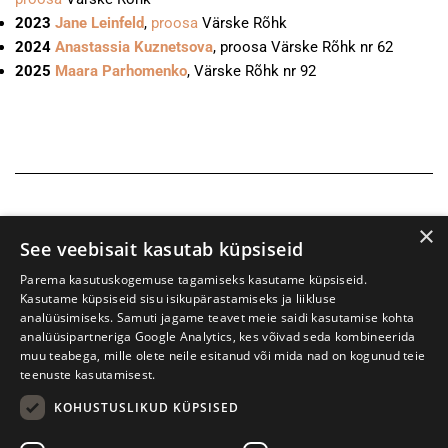
2023
Jane Leinfeld
,
proosa
Värske Rõhk
2024
Anastassia Kuznetso
va
, proosa Värske Rõhk nr 62
2025
Maara Parhomenko
, Värske Rõhk nr 92
×
See veebisait kasutab küpsiseid
Parema kasutuskogemuse tagamiseks kasutame küpsiseid.
Kasutame küpsiseid sisu isikupärastamiseks ja liikluse
analüüsimiseks. Samuti jagame teavet meie saidi kasutamise kohta
analüüsipartneriga Google Analytics, kes võivad seda kombineerida
muu teabega, mille olete neile esitanud või mida nad on kogunud teie
teenuste kasutamisest.
KOHUSTUSLIKUD KÜPSISED
Prima Vista kirjandusfestival
W. Struve 1, Tartu 50091