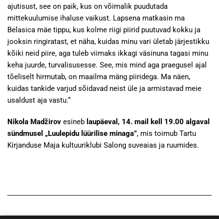
ajutisust, see on paik, kus on võimalik puudutada
mittekuulumise ihaluse vaikust. Lapsena matkasin ma
Belasica mäe tippu, kus kolme riigi piirid puutuvad kokku ja
jooksin ringiratast, et näha, kuidas minu vari ületab järjestikku
kõiki neid piire, aga tuleb viimaks ikkagi väsinuna tagasi minu
keha juurde, turvalisusesse. See, mis mind aga praegusel ajal
tõeliselt hirmutab, on maailma mäng piiridega. Ma näen,
kuidas tankide varjud sõidavad neist üle ja armistavad meie
usaldust aja vastu.“
Nikola Madžirov
esineb
laupäeval, 14. mail kell 19.00 algaval
sündmusel „Luulepidu lüürilise minaga”
, mis toimub Tartu
Kirjanduse Maja kultuuriklubi Salong suveaias ja ruumides.