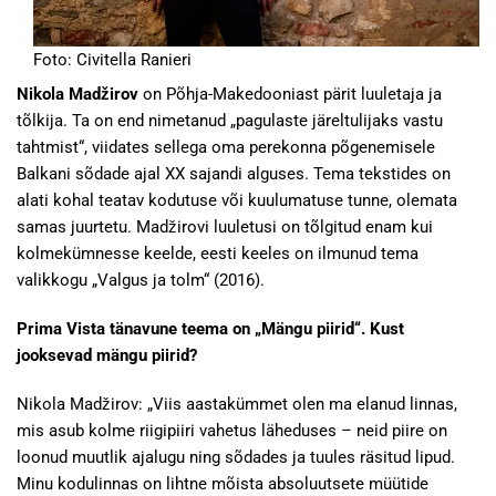
Foto: Civitella Ranieri
Nikola Madžirov
on Põhja-Makedooniast pärit luuletaja ja
tõlkija. Ta on end nimetanud „pagulaste järeltulijaks vastu
tahtmist“, viidates sellega oma perekonna põgenemisele
Balkani sõdade ajal XX sajandi alguses. Tema tekstides on
alati kohal teatav kodutuse või kuulumatuse tunne, olemata
samas juurtetu. Madžirovi luuletusi on tõlgitud enam kui
kolmekümnesse keelde, eesti keeles on ilmunud tema
valikkogu „Valgus ja tolm“ (2016).
Prima Vista tänavune teema on „Mängu piirid“. Kust
jooksevad mängu piirid?
Nikola Madžirov: „Viis aastakümmet olen ma elanud linnas,
mis asub kolme riigipiiri vahetus läheduses – neid piire on
loonud muutlik ajalugu ning sõdades ja tuules räsitud lipud.
Minu kodulinnas on lihtne mõista absoluutsete müütide