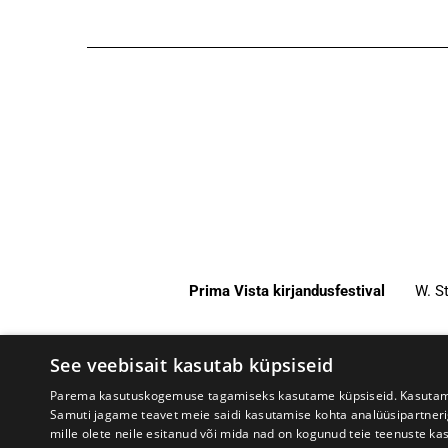
Prima Vista kirjandusfestival
W. St
See veebisait kasutab küpsiseid
Parema kasutuskogemuse tagamiseks kasutame küpsiseid. Kasutame k
Samuti jagame teavet meie saidi kasutamise kohta analüüsipartner
mille olete neile esitanud või mida nad on kogunud teie teenuste ka