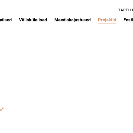
TARTU
udised
Väliskülalised
Meediakajastused
Projektid
Festi
e“