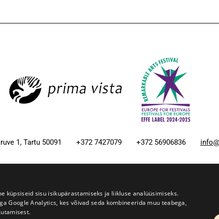
ruve 1, Tartu 50091
+372 7427079
+372 56906836
info@
Kodulehe tegemine - AMA
üpsiseid sisu isikupärastamiseks ja liikluse analüüsimiseks.
iga Google Analytics, kes võivad seda kombineerida muu teabega,
sutamisest.