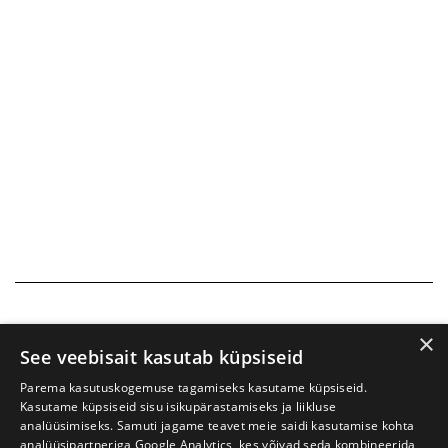
×
See veebisait kasutab küpsiseid
Parema kasutuskogemuse tagamiseks kasutame küpsiseid.
Kasutame küpsiseid sisu isikupärastamiseks ja liikluse
analüüsimiseks. Samuti jagame teavet meie saidi kasutamise kohta
analüüsipartneriga Google Analytics, kes võivad seda kombineerida