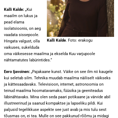
Kalli Kalde
: „
Kui
maailm on lukus ja
pead elama
isolatsioonis, on aeg
vaadata sissepoole.
Kalli Kalde
. Foto: erakogu
Hingata valgust, olla
vaikuses, sukelduda
oma väikesesse maailma ja ekselda Kuu varjupoole
nähtamatutes labürintides.“
Eero Ijavoinen:
„Pajakaane kunst. Väike on see ilm nii kaugele
kui seletab silm. Tehnika muudab maailma näiliselt väikseks
ja kättesaadavaks. Televisioon, internet, astronoomia on
teinud maailma hoomatavamaks, füüsika ja geeniteadus
läbinähtavaks. Mina olen seda paari potikaane ja värvide abil
illustreerinud ja saanud kompaktse ja lapseliku pildi. Kui
paljusid tegelikkuse aspekte see just avab ja mis tulu sest
tõusmas on, ei tea. Mulle on see pakkunud rõõmu ja midagi