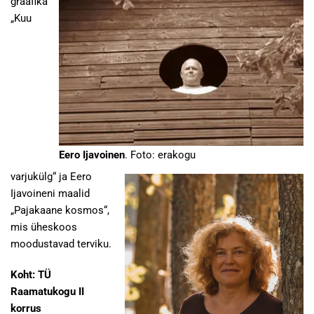
graafika
„Kuu
Eero Ijavoinen
. Foto: erakogu
varjukülg“ ja Eero
Ijavoineni maalid
„Pajakaane kosmos“,
mis üheskoos
moodustavad terviku.
Koht: TÜ
Raamatukogu II
korrus