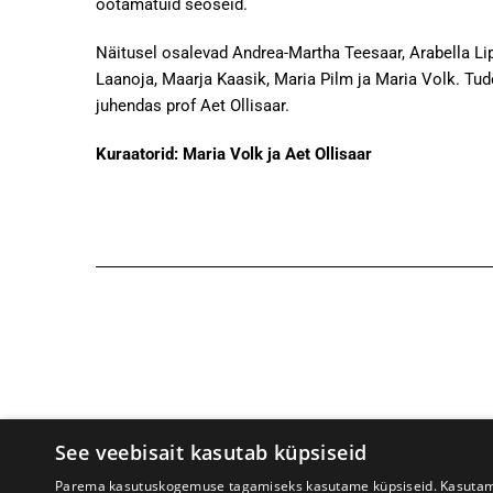
ootamatuid seoseid.
Näitusel osalevad Andrea-Martha Teesaar, Arabella Lipp
Laanoja, Maarja Kaasik, Maria Pilm ja Maria Volk. Tud
juhendas prof Aet Ollisaar.
Kuraatorid: Maria Volk ja Aet Ollisaar
See veebisait kasutab küpsiseid
Parema kasutuskogemuse tagamiseks kasutame küpsiseid. Kasutame k