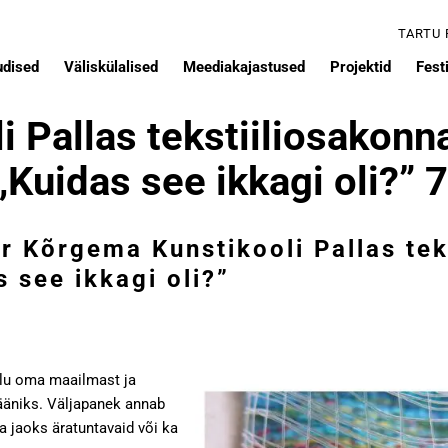
TARTU
udised
Väliskülalised
Meediakajastused
Projektid
Festi
 Pallas tekstiiliosakonn
„Kuidas see ikkagi oli?”
r
Kõrgema Kunstikooli Pallas tek
s see ikkagi oli?”
illu oma maailmast ja
lääniks. Väljapanek annab
a jaoks äratuntavaid või ka