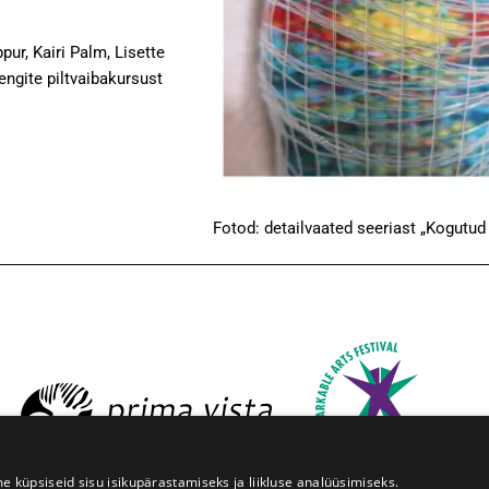
ur, Kairi Palm, Lisette
engite piltvaibakursust
Fotod: detailvaated seeriast „Kogutud
üpsiseid sisu isikupärastamiseks ja liikluse analüüsimiseks.