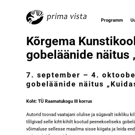
Programm
U
Kõrgema Kunstikooli
gobeläänide näitus 
7. september – 4. oktoobe
gobeläänide näitus „Kuida
Koht: TÜ Raamatukogu III korrus
Autorid toovad vaatajani olulise ja sügavalt isikliku k
tõlgivad selle kiht-kihilt kootud peenekoeliseks gobe
võimaluse sellesse maailma sisse kiigata ja leida end