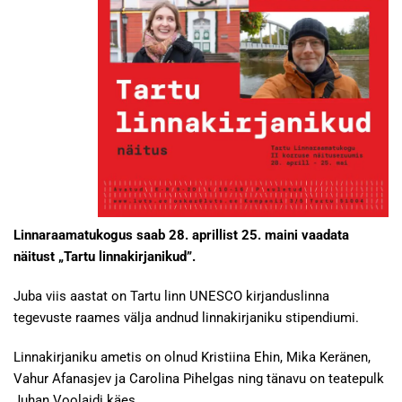
Linnaraamatukogus saab 28. aprillist 25. maini vaadata
näitust „Tartu linnakirjanikud”.
Juba viis aastat on Tartu linn UNESCO kirjanduslinna
tegevuste raames välja andnud linnakirjaniku stipendiumi.
Linnakirjaniku ametis on olnud Kristiina Ehin, Mika Keränen,
Vahur Afanasjev ja Carolina Pihelgas ning tänavu on teatepulk
Juhan Voolaidi käes.