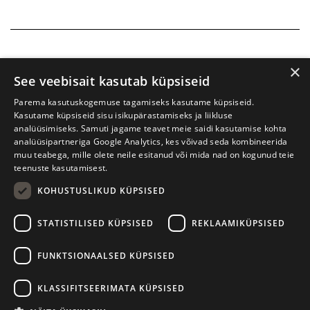
×
See veebisait kasutab küpsiseid
Parema kasutuskogemuse tagamiseks kasutame küpsiseid.
Kasutame küpsiseid sisu isikupärastamiseks ja liikluse
analüüsimiseks. Samuti jagame teavet meie saidi kasutamise kohta
analüüsipartneriga Google Analytics, kes võivad seda kombineerida
muu teabega, mille olete neile esitanud või mida nad on kogunud teie
teenuste kasutamisest.
KOHUSTUSLIKUD KÜPSISED
Prima Vista kirjandusfestival
W. Struve 1, Tartu 50091
STATISTILISED KÜPSISED
REKLAAMIKÜPSISED
+372 7427079
+372 56906836
FUNKTSIONAALSED KÜPSISED
info@kirjandusfestival.tartu.ee
Kontaktid
KLASSIFITSEERIMATA KÜPSISED