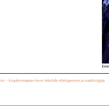
Emm
tlus – kogukonnapäev koos tekstide ettelugemise ja supiköögiga