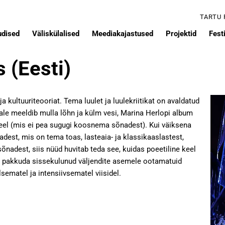
TARTU
udised
Väliskülalised
Meediakajastused
Projektid
Festi
 (Eesti)
a kultuuriteooriat. Tema luulet ja luulekriitikat on avaldatud
e meeldib mulla lõhn ja külm vesi, Marina Herlopi album
e keel (mis ei pea sugugi koosnema sõnadest). Kui väiksena
dest, mis on tema toas, lasteaia- ja klassikaaslastest,
nadest, siis nüüd huvitab teda see, kuidas poeetiline keel
a, pakkuda sissekulunud väljendite asemele ootamatuid
sematel ja intensiivsematel viisidel.