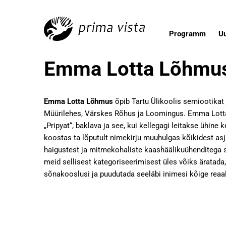
Programm
U
Emma Lotta Lõhmus
Emma Lotta Lõhmus
õpib Tartu Ülikoolis semiootikat j
Müürilehes, Värskes Rõhus ja Loomingus. Emma Lottal
„Pripyat“, baklava ja see, kui kellegagi leitakse ühin
koostas ta lõputult nimekirju muuhulgas kõikidest asja
haigustest ja mitmekohaliste kaashäälikuühenditega sõ
meid sellisest kategoriseerimisest üles võiks äratad
sõnakooslusi ja puudutada seeläbi inimesi kõige reaal