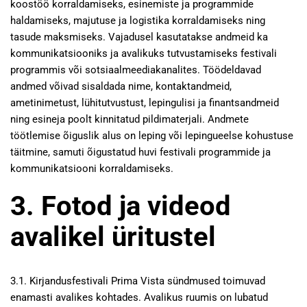
koostöö korraldamiseks, esinemiste ja programmide
haldamiseks, majutuse ja logistika korraldamiseks ning
tasude maksmiseks. Vajadusel kasutatakse andmeid ka
kommunikatsiooniks ja avalikuks tutvustamiseks festivali
programmis või sotsiaalmeediakanalites. Töödeldavad
andmed võivad sisaldada nime, kontaktandmeid,
ametinimetust, lühitutvustust, lepingulisi ja finantsandmeid
ning esineja poolt kinnitatud pildimaterjali. Andmete
töötlemise õiguslik alus on leping või lepingueelse kohustuse
täitmine, samuti õigustatud huvi festivali programmide ja
kommunikatsiooni korraldamiseks.
3. Fotod ja videod
avalikel üritustel
3.1. Kirjandusfestivali Prima Vista sündmused toimuvad
enamasti avalikes kohtades. Avalikus ruumis on lubatud