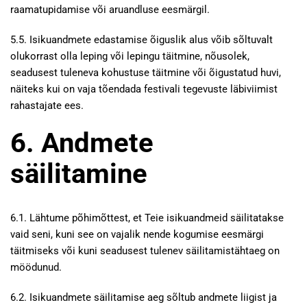
raamatupidamise või aruandluse eesmärgil.
5.5. Isikuandmete edastamise õiguslik alus võib sõltuvalt
olukorrast olla leping või lepingu täitmine, nõusolek,
seadusest tuleneva kohustuse täitmine või õigustatud huvi,
näiteks kui on vaja tõendada festivali tegevuste läbiviimist
rahastajate ees.
6. Andmete
säilitamine
6.1. Lähtume põhimõttest, et Teie isikuandmeid säilitatakse
vaid seni, kuni see on vajalik nende kogumise eesmärgi
täitmiseks või kuni seadusest tulenev säilitamistähtaeg on
möödunud.
6.2. Isikuandmete säilitamise aeg sõltub andmete liigist ja