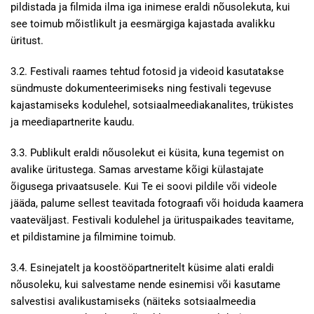
pildistada ja filmida ilma iga inimese eraldi nõusolekuta, kui
see toimub mõistlikult ja eesmärgiga kajastada avalikku
üritust.
3.2. Festivali raames tehtud fotosid ja videoid kasutatakse
sündmuste dokumenteerimiseks ning festivali tegevuse
kajastamiseks kodulehel, sotsiaalmeediakanalites, trükistes
ja meediapartnerite kaudu.
3.3. Publikult eraldi nõusolekut ei küsita, kuna tegemist on
avalike üritustega. Samas arvestame kõigi külastajate
õigusega privaatsusele. Kui Te ei soovi pildile või videole
jääda, palume sellest teavitada fotograafi või hoiduda kaamera
vaateväljast. Festivali kodulehel ja ürituspaikades teavitame,
et pildistamine ja filmimine toimub.
3.4. Esinejatelt ja koostööpartneritelt küsime alati eraldi
nõusoleku, kui salvestame nende esinemisi või kasutame
salvestisi avalikustamiseks (näiteks sotsiaalmeedia