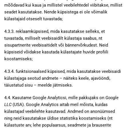
mõõdavad kui kaua ja millistel veebilehtedel viibitakse, millist
seadet kasutatakse. Nende küpsistega ei ole võimalik
külastajaid otseselt tuvastada;
4.3.3. reklaamküpsised, mida kasutatakse selleks, et
tuvastada, milliselt veebisaidilt külastaja saabus, nt
sisupartnerite veebisaitidelt või bännervõrkudest. Neid
küpsiseid võidakse kasutada külastajate huvide profiili
koostamiseks;
4.3.4. funktsionaalsed küpsised, mida kasutatakse veebisaidi
külastajaga seotud andmete – näiteks keele, ajavööndi,
täiustatud sisu – meelde jätmiseks.
4.4. Kasutame Google Analyticsi, mille pakkujaks on
Google
LLC
(USA). Google Analytics aitab meil mõista, kuidas
külastajad veebilehte kasutavad. Andmed on anonüümsed
ning neid kasutatakse üldise statistika koostamiseks (nt
külastuste arv, lehe populaarsus, seadmete ja brauserite