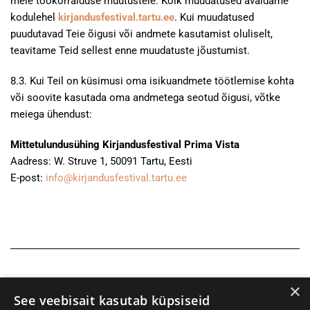
meie töökorralduse muutustele. Kõik muudatused avaldame
kodulehel
kirjandusfestival.tartu.ee
. Kui muudatused
puudutavad Teie õigusi või andmete kasutamist oluliselt,
teavitame Teid sellest enne muudatuste jõustumist.
8.3. Kui Teil on küsimusi oma isikuandmete töötlemise kohta
või soovite kasutada oma andmetega seotud õigusi, võtke
meiega ühendust:
Mittetulundusühing Kirjandusfestival Prima Vista
Aadress: W. Struve 1, 50091 Tartu, Eesti
E-post:
info@kirjandusfestival.tartu.ee
×
See veebisait kasutab küpsiseid