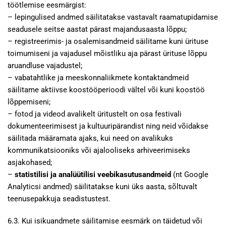
töötlemise eesmärgist:
– lepingulised andmed säilitatakse vastavalt raamatupidamise
seadusele seitse aastat pärast majandusaasta lõppu;
– registreerimis- ja osalemisandmeid säilitame kuni ürituse
toimumiseni ja vajadusel mõistliku aja pärast ürituse lõppu
aruandluse vajadustel;
– vabatahtlike ja meeskonnaliikmete kontaktandmeid
säilitame aktiivse koostööperioodi vältel või kuni koostöö
lõppemiseni;
– fotod ja videod avalikelt üritustelt on osa festivali
dokumenteerimisest ja kultuuripärandist ning neid võidakse
säilitada määramata ajaks, kui need on avalikuks
kommunikatsiooniks või ajalooliseks arhiveerimiseks
asjakohased;
–
statistilisi ja analüütilisi veebikasutusandmeid
(nt Google
Analyticsi andmed) säilitatakse kuni üks aasta, sõltuvalt
teenusepakkuja seadistustest.
6.3. Kui isikuandmete säilitamise eesmärk on täidetud või