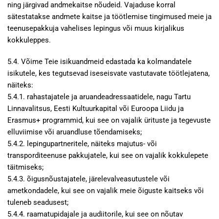
ning järgivad andmekaitse nõudeid. Vajaduse korral
sätestatakse andmete kaitse ja töötlemise tingimused meie ja
teenusepakkuja vahelises lepingus või muus kirjalikus
kokkuleppes.
5.4. Võime Teie isikuandmeid edastada ka kolmandatele
isikutele, kes tegutsevad iseseisvate vastutavate töötlejatena,
näiteks:
5.4.1. rahastajatele ja aruandeadressaatidele, nagu Tartu
Linnavalitsus, Eesti Kultuurkapital või Euroopa Liidu ja
Erasmus+ programmid, kui see on vajalik ürituste ja tegevuste
elluviimise või aruandluse tõendamiseks;
5.4.2. lepingupartneritele, näiteks majutus- või
transporditeenuse pakkujatele, kui see on vajalik kokkulepete
täitmiseks;
5.4.3. õigusnõustajatele, järelevalveasutustele või
ametkondadele, kui see on vajalik meie õiguste kaitseks või
tuleneb seadusest;
5.4.4. raamatupidajale ja audiitorile, kui see on nõutav