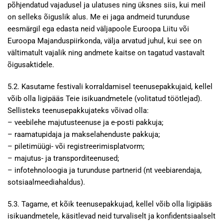
põhjendatud vajadusel ja ulatuses ning üksnes siis, kui meil
on selleks õiguslik alus. Me ei jaga andmeid turunduse
eesmärgil ega edasta neid väljapoole Euroopa Liitu või
Euroopa Majanduspiirkonda, välja arvatud juhul, kui see on
vältimatult vajalik ning andmete kaitse on tagatud vastavalt
õigusaktidele.
5.2. Kasutame festivali korraldamisel teenusepakkujaid, kellel
võib olla ligipääs Teie isikuandmetele (volitatud töötlejad).
Sellisteks teenusepakkujateks võivad olla:
– veebilehe majutusteenuse ja e-posti pakkuja;
– raamatupidaja ja makselahenduste pakkuja;
– piletimüügi- või registreerimisplatvorm;
– majutus- ja transporditeenused;
– infotehnoloogia ja turunduse partnerid (nt veebiarendaja,
sotsiaalmeediahaldus).
5.3. Tagame, et kõik teenusepakkujad, kellel võib olla ligipääs
isikuandmetele, käsitlevad neid turvaliselt ja konfidentsiaalselt