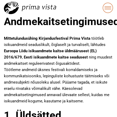
Andmekaitsetingimuse
Mittetulundusühing Kirjandusfestival Prima Vista
töötleb
isikuandmeid seaduslikult, õiglaselt ja turvaliselt, lähtudes
Euroopa Liidu isikuandmete kaitse üldmäärusest (EL)
2016/679
,
Eesti isikuandmete kaitse seadusest
ning muudest
andmekaitset reguleerivatest õigusaktidest.
Töötleme andmeid üksnes festivali korraldamiseks ja
kommunikatsiooniks, lepinguliste kohustuste täitmiseks või
andmesubjekti nõusoleku alusel. Püüame tagada, et isikute
eraelu riivataks võimalikult vähe. Käesolevad
andmekaitsetingimused annavad ülevaate sellest, kuidas me
isikuandmeid kogume, kasutame ja kaitseme.
1. Üldsätted