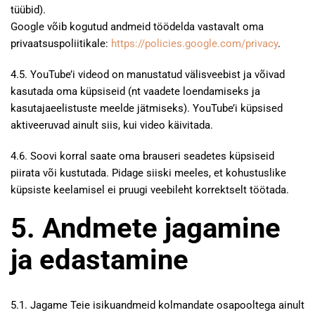
tüübid).
Google võib kogutud andmeid töödelda vastavalt oma
privaatsuspoliitikale:
https://policies.google.com/privacy
.
4.5. YouTube’i videod on manustatud välisveebist ja võivad
kasutada oma küpsiseid (nt vaadete loendamiseks ja
kasutajaeelistuste meelde jätmiseks). YouTube’i küpsised
aktiveeruvad ainult siis, kui video käivitada.
4.6. Soovi korral saate oma brauseri seadetes küpsiseid
piirata või kustutada. Pidage siiski meeles, et kohustuslike
küpsiste keelamisel ei pruugi veebileht korrektselt töötada.
5. Andmete jagamine
ja edastamine
5.1. Jagame Teie isikuandmeid kolmandate osapooltega ainult