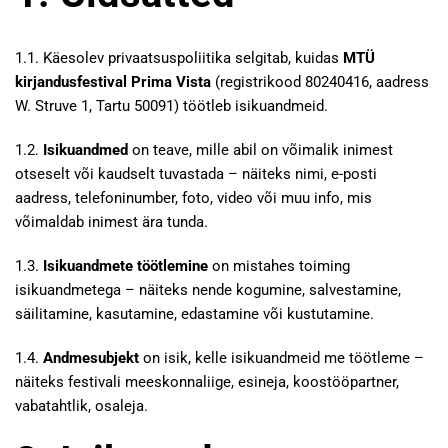
1.1. Käesolev privaatsuspoliitika selgitab, kuidas
MTÜ
kirjandusfestival Prima Vista
(registrikood 80240416, aadress
W. Struve 1, Tartu 50091) töötleb isikuandmeid.
1.2.
Isikuandmed
on teave, mille abil on võimalik inimest
otseselt või kaudselt tuvastada – näiteks nimi, e-posti
aadress, telefoninumber, foto, video või muu info, mis
võimaldab inimest ära tunda.
1.3.
Isikuandmete töötlemine
on mistahes toiming
isikuandmetega – näiteks nende kogumine, salvestamine,
säilitamine, kasutamine, edastamine või kustutamine.
1.4.
Andmesubjekt
on isik, kelle isikuandmeid me töötleme –
näiteks festivali meeskonnaliige, esineja, koostööpartner,
vabatahtlik, osaleja.