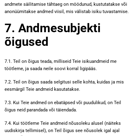
andmete säilitamise tähtaeg on möödunud, kustutatakse või
anonüümitakse andmed viisil, mis välistab isiku tuvastamise.
7. Andmesubjekti
õigused
7.1. Teil on õigus teada, milliseid Teie isikuandmeid me
töötleme, ja saada neile soovi korral ligipääs.
7.2. Teil on õigus saada selgitusi selle kohta, kuidas ja mis
eesmärgil Teie andmeid kasutatakse.
7.3. Kui Teie andmed on ebatäpsed või puudulikud, on Teil
õigus neid parandada või täiendada.
7.4. Kui töötleme Teie andmeid nõusoleku alusel (näiteks
uudiskirja tellimisel), on Teil õigus see nõusolek igal ajal