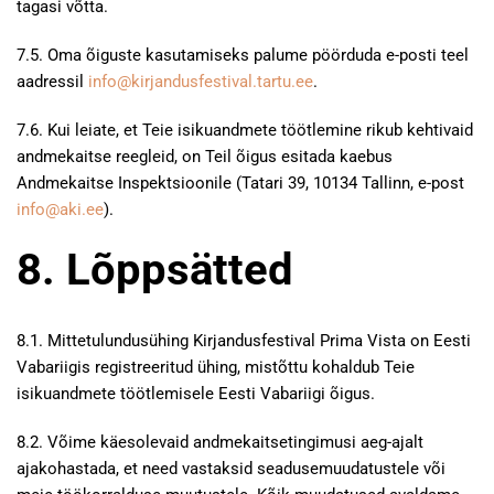
tagasi võtta.
7.5. Oma õiguste kasutamiseks palume pöörduda e-posti teel
aadressil
info@kirjandusfestival.tartu.ee
.
7.6. Kui leiate, et Teie isikuandmete töötlemine rikub kehtivaid
andmekaitse reegleid, on Teil õigus esitada kaebus
Andmekaitse Inspektsioonile (Tatari 39, 10134 Tallinn, e-post
info@aki.ee
).
8. Lõppsätted
8.1. Mittetulundusühing Kirjandusfestival Prima Vista on Eesti
Vabariigis registreeritud ühing, mistõttu kohaldub Teie
isikuandmete töötlemisele Eesti Vabariigi õigus.
8.2. Võime käesolevaid andmekaitsetingimusi aeg-ajalt
ajakohastada, et need vastaksid seadusemuudatustele või