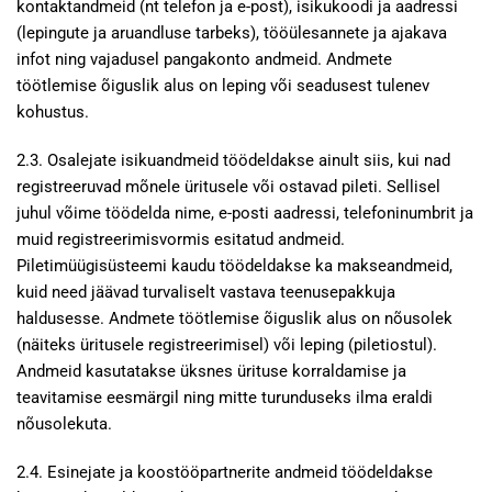
kontaktandmeid (nt telefon ja e-post), isikukoodi ja aadressi
(lepingute ja aruandluse tarbeks), tööülesannete ja ajakava
infot ning vajadusel pangakonto andmeid. Andmete
töötlemise õiguslik alus on leping või seadusest tulenev
kohustus.
2.3. Osalejate isikuandmeid töödeldakse ainult siis, kui nad
registreeruvad mõnele üritusele või ostavad pileti. Sellisel
juhul võime töödelda nime, e-posti aadressi, telefoninumbrit ja
muid registreerimisvormis esitatud andmeid.
Piletimüügisüsteemi kaudu töödeldakse ka makseandmeid,
kuid need jäävad turvaliselt vastava teenusepakkuja
haldusesse. Andmete töötlemise õiguslik alus on nõusolek
(näiteks üritusele registreerimisel) või leping (piletiostul).
Andmeid kasutatakse üksnes ürituse korraldamise ja
teavitamise eesmärgil ning mitte turunduseks ilma eraldi
nõusolekuta.
2.4. Esinejate ja koostööpartnerite andmeid töödeldakse