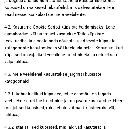
ja koguda anonüümset statistikat lehe kasutamise kohta.
Küpsised on väikesed tekstifailid, mis salvestatakse Teie
seadmesse, kui külastate meie veebilehte.
4.2. Kasutame Cookie Scripti küpsiste haldamiseks. Lehe
esmakordsel külastamisel kuvatakse Teile küpsiste
teavitusriba, kus saate anda nõusoleku erinevate küpsiste
kategooriate kasutamiseks või keelduda neist. Kohustuslikud
küpsised on vajalikud veebilehe toimimiseks ja neid ei saa
välja lülitada.
4.3. Meie veebilehel kasutatakse järgmisi küpsiste
kategooriaid:
4.3.1. kohustuslikud küpsised, mille eesmärk on tagada
veebilehe korrektne toimimine ja mugavam kasutamine. Need
on ajutised küpsised, mida ei ole võimalik süsteemist välja
lülitada;
4.3.2. statistilised küpsised, mis jälgivad kasutajat ja