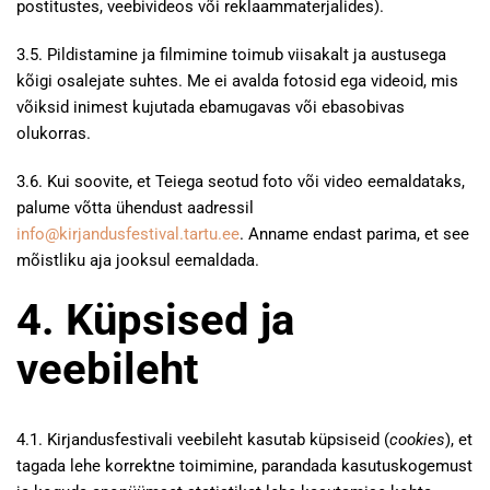
postitustes, veebivideos või reklaammaterjalides).
3.5. Pildistamine ja filmimine toimub viisakalt ja austusega
kõigi osalejate suhtes. Me ei avalda fotosid ega videoid, mis
võiksid inimest kujutada ebamugavas või ebasobivas
olukorras.
3.6. Kui soovite, et Teiega seotud foto või video eemaldataks,
palume võtta ühendust aadressil
info@kirjandusfestival.tartu.ee
. Anname endast parima, et see
mõistliku aja jooksul eemaldada.
4. Küpsised ja
veebileht
4.1. Kirjandusfestivali veebileht kasutab küpsiseid (
cookies
), et
tagada lehe korrektne toimimine, parandada kasutuskogemust