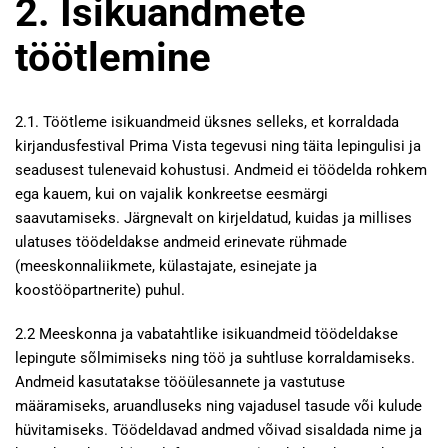
2. Isikuandmete
töötlemine
2.1. Töötleme isikuandmeid üksnes selleks, et korraldada
kirjandusfestival Prima Vista tegevusi ning täita lepingulisi ja
seadusest tulenevaid kohustusi. Andmeid ei töödelda rohkem
ega kauem, kui on vajalik konkreetse eesmärgi
saavutamiseks. Järgnevalt on kirjeldatud, kuidas ja millises
ulatuses töödeldakse andmeid erinevate rühmade
(meeskonnaliikmete, külastajate, esinejate ja
koostööpartnerite) puhul.
2.2 Meeskonna ja vabatahtlike isikuandmeid töödeldakse
lepingute sõlmimiseks ning töö ja suhtluse korraldamiseks.
Andmeid kasutatakse tööülesannete ja vastutuse
määramiseks, aruandluseks ning vajadusel tasude või kulude
hüvitamiseks. Töödeldavad andmed võivad sisaldada nime ja