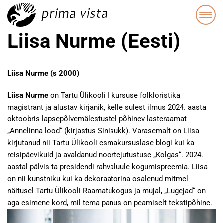
Liisa Nurme (Eesti)
Liisa Nurme (s 2000)
Liisa Nurme
on Tartu Ülikooli I kursuse folkloristika
magistrant ja alustav kirjanik, kelle sulest ilmus 2024. aasta
oktoobris lapsepõlvemälestustel põhinev lasteraamat
„Annelinna lood“ (kirjastus Sinisukk). Varasemalt on Liisa
kirjutanud nii Tartu Ülikooli esmakursuslase blogi kui ka
reisipäevikuid ja avaldanud noortejutustuse „Kolgas“. 2024.
aastal pälvis ta presidendi rahvaluule kogumispreemia. Liisa
on nii kunstniku kui ka dekoraatorina osalenud mitmel
näitusel Tartu Ülikooli Raamatukogus ja mujal, „Lugejad“ on
aga esimene kord, mil tema panus on peamiselt tekstipõhine.