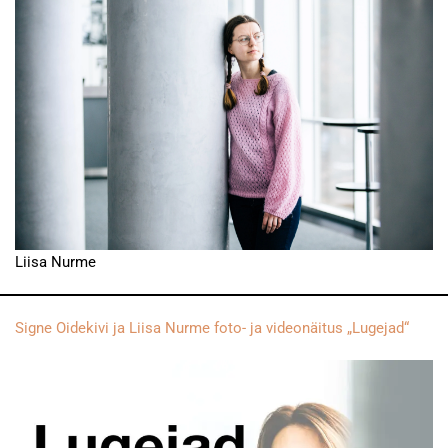
Liisa Nurme
Signe Oidekivi ja Liisa Nurme foto- ja videonäitus „Lugejad“