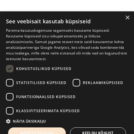
×
See veebisait kasutab küpsiseid
Parema kasutuskogemuse tagamiseks kasutame küpsiseid.
Kasutame küpsiseid sisu isikupärastamiseks ja liikluse
analüüsimiseks. Samuti jagame teavet meie saidi kasutamise kohta
analüüsipartneriga Google Analytics, kes võivad seda kombineerida
muu teabega, mille olete neile esitanud või mida nad on kogunud teie
teenuste kasutamisest.
KOHUSTUSLIKUD KÜPSISED
Prima Vista kirjandusfestival
W. Struve 1, Tartu 50091
STATISTILISED KÜPSISED
REKLAAMIKÜPSISED
+372 7427079
+372 56906836
FUNKTSIONAALSED KÜPSISED
info@kirjandusfestival.tartu.ee
Kontaktid
KLASSIFITSEERIMATA KÜPSISED
Kodulehe tegemine - AMA
NÄITA ÜKSIKASJU
NÕUSTU KÕIGIGA
KEELDU KÕIGIST