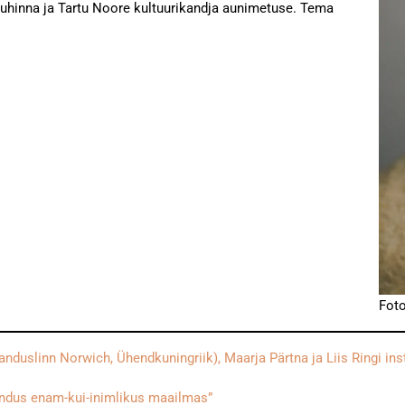
eauhinna ja Tartu Noore kultuurikandja aunimetuse. Tema
Foto
uslinn Norwich, Ühendkuningriik), Maarja Pärtna ja Liis Ringi insta
jandus enam-kui-inimlikus maailmas”