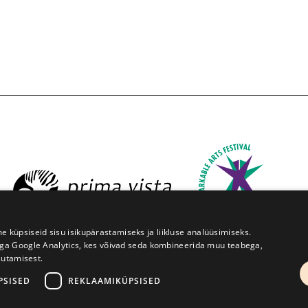
üpsiseid sisu isikupärastamiseks ja liikluse analüüsimiseks.
iga Google Analytics, kes võivad seda kombineerida muu teabega,
sutamisest.
ruve 1, Tartu 50091
+372 7427079
+372 56906836
info@
PSISED
REKLAAMIKÜPSISED
Kodulehe tegemine - AMA