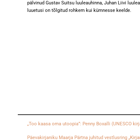
pälvinud Gustav Suitsu luuleauhinna, Juhan Liivi luul
luuetusi on tõlgitud rohkem kui kümnesse keelde.
„Too kaasa oma utoopia”: Penny Boxalli (UNESCO kirjand
Päevakirjaniku Maarja Pärtna juhitud vestlusring „Kir