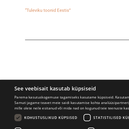
“Tuleviku toonid Eestis”
See veebisait kasutab küpsiseid
Parema kasutuskogemuse tagamiseks kasutame küpsiseid. Kasutame k
Samuti jagame teavet meie saidi kasutamise kohta analüüsipartner
mille olete neile esitanud või mida nad on kogunud teie teenuste ka
Prima Vista kirjandusfestival
W. St
KOHUSTUSLIKUD KÜPSISED
STATISTILISED KÜ