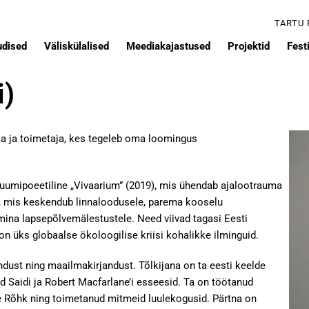
TARTU
udised
Väliskülalised
Meediakajastused
Projektid
Festi
i)
kija ja toimetaja, kes tegeleb oma loomingus
 ruumipoeetiline „Vivaarium” (2019), mis ühendab ajalootrauma
2), mis keskendub linnaloodusele, parema kooselu
mina lapsepõlvemälestustele. Need viivad tagasi Eesti
on üks globaalse ökoloogilise kriisi kohalikke ilminguid.
andust ning maailmakirjandust. Tõlkijana on ta eesti keelde
Saidi ja Robert Macfarlane’i esseesid. Ta on töötanud
e Rõhk ning toimetanud mitmeid luulekogusid. Pärtna on