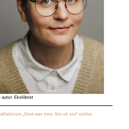
 autor: Ekvilibrist
llatsiooni „Once was mire. Siin oli soo” esitlus