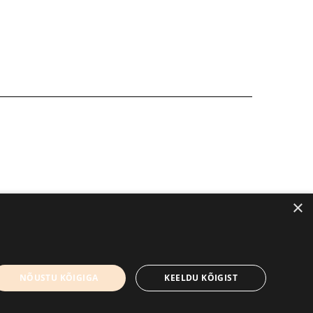
×
kirjandusfestival.tartu.ee
Kontaktid
NÕUSTU KÕIGIGA
KEELDU KÕIGIST