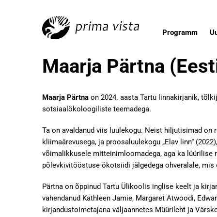
Programm
U
Maarja Pärtna (Eest
Maarja Pärtna
on 2024. aasta Tartu linnakirjanik, tõl
sotsiaalökoloogiliste teemadega.
Ta on avaldanud viis luulekogu. Neist hiljutisimad on
kliimaärevusega, ja proosaluulekogu „Elav linn” (202
võimalikkusele mitteinimloomadega, aga ka lüürilise 
põlevkivitööstuse ökotsiidi jälgedega ohveralale, mis 
Pärtna on õppinud Tartu Ülikoolis inglise keelt ja kirj
vahendanud Kathleen Jamie, Margaret Atwoodi, Edward 
kirjandustoimetajana väljaannetes Müürileht ja Värsk