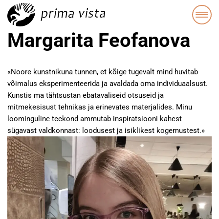
Margarita Feofanova
«Noore kunstnikuna tunnen, et kõige tugevalt mind huvitab
võimalus eksperimenteerida ja avaldada oma individuaalsust.
Kunstis ma tähtsustan ebatavaliseid otsuseid ja
mitmekesisust tehnikas ja erinevates materjalides. Minu
loominguline teekond ammutab inspiratsiooni kahest
sügavast valdkonnast: loodusest ja isiklikest kogemustest.»