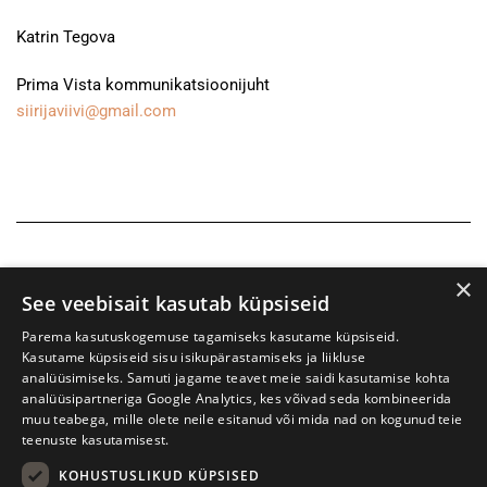
Katrin Tegova
Prima Vista kommunikatsioonijuht
siirijaviivi@gmail.com
×
See veebisait kasutab küpsiseid
Parema kasutuskogemuse tagamiseks kasutame küpsiseid.
Kasutame küpsiseid sisu isikupärastamiseks ja liikluse
analüüsimiseks. Samuti jagame teavet meie saidi kasutamise kohta
analüüsipartneriga Google Analytics, kes võivad seda kombineerida
muu teabega, mille olete neile esitanud või mida nad on kogunud teie
teenuste kasutamisest.
KOHUSTUSLIKUD KÜPSISED