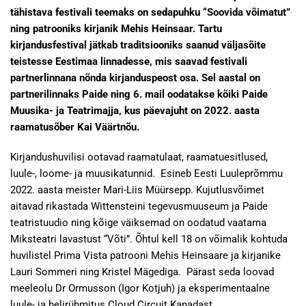
tähistava festivali teemaks on sedapuhku “Soovida võimatut”
ning patrooniks kirjanik Mehis Heinsaar. Tartu
kirjandusfestival jätkab traditsiooniks saanud väljasõite
teistesse Eestimaa linnadesse, mis saavad festivali
partnerlinnana nõnda kirjanduspeost osa. Sel aastal on
partnerilinnaks Paide ning 6. mail oodatakse kõiki Paide
Muusika- ja Teatrimajja, kus päevajuht on 2022. aasta
raamatusõber Kai Väärtnõu.
Kirjandushuvilisi ootavad raamatulaat, raamatuesitlused,
luule-, loome- ja muusikatunnid. Esineb Eesti Luuleprõmmu
2022. aasta meister Mari-Liis Müürsepp. Kujutlusvõimet
aitavad rikastada Wittensteini tegevusmuuseum ja Paide
teatristuudio ning kõige väiksemad on oodatud vaatama
Miksteatri lavastust “Võti”. Õhtul kell 18 on võimalik kohtuda
huvilistel Prima Vista patrooni Mehis Heinsaare ja kirjanike
Lauri Sommeri ning Kristel Mägediga. Pärast seda loovad
meeleolu Dr Ormusson (Igor Kotjuh) ja eksperimentaalne
luule- ja helirühmitus Cloud Circuit Kanadast.