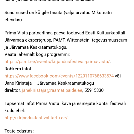
Sündmused on kõigile tasuta (välja arvatud Miksteatri
etendus).
Prima Vista partnerlinna päeva toetavad Eesti Kultuurkapitali
Järvamaa ekspertgrupp, PAMT, Wittensteini tegevusmuuseum
ja Järvamaa Keskraamatukogu.
Vaata lähemalt kogu programmi:
https://pamt.ee/events/kirjandusfestival-prima-vista/
.
Rohkem infot:
https://www.facebook.com/events/1220110768633574
või
Jane Kiristaja – Järvamaa Keskraamatukogu
direktor,
janekiristaja@raamat.paide.ee
, 55915330
Täpsemat infot Prima Vista kava ja esinejate kohta festivali
kodulehel:
http://kirjandusfestival.tartu.ee/
Teate edastas: