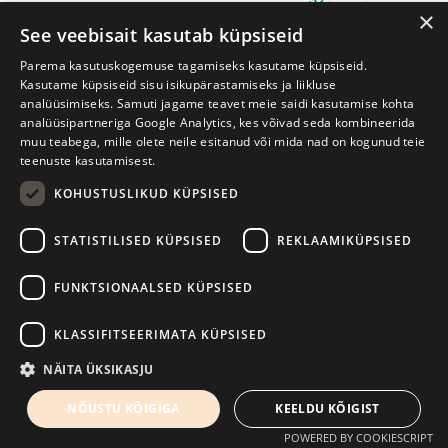
×
See veebisait kasutab küpsiseid
Parema kasutuskogemuse tagamiseks kasutame küpsiseid.
Kasutame küpsiseid sisu isikupärastamiseks ja liikluse
analüüsimiseks. Samuti jagame teavet meie saidi kasutamise kohta
analüüsipartneriga Google Analytics, kes võivad seda kombineerida
muu teabega, mille olete neile esitanud või mida nad on kogunud teie
Prima Vista kirjandusfestival
W. Struve 1, Tartu 50091
teenuste kasutamisest.
KOHUSTUSLIKUD KÜPSISED
+372 7427079
+372 56906836
STATISTILISED KÜPSISED
REKLAAMIKÜPSISED
info@kirjandusfestival.tartu.ee
Kontaktid
FUNKTSIONAALSED KÜPSISED
Kodulehe tegemine - AMA
KLASSIFITSEERIMATA KÜPSISED
NÄITA ÜKSIKASJU
NÕUSTU KÕIGIGA
KEELDU KÕIGIST
POWERED BY COOKIESCRIPT