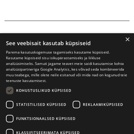
×
See veebisait kasutab küpsiseid
Parema kasutuskogemuse tagamiseks kasutame küpsiseid.
Kasutame küpsiseid sisu isikupärastamiseks ja liikluse
analüüsimiseks. Samuti jagame teavet meie saidi kasutamise kohta
analüüsipartneriga Google Analytics, kes võivad seda kombineerida
muu teabega, mille olete neile esitanud või mida nad on kogunud teie
teenuste kasutamisest.
KOHUSTUSLIKUD KÜPSISED
Prima Vista kirjandusfestival
W. Struve 1, Tartu 50091
STATISTILISED KÜPSISED
REKLAAMIKÜPSISED
+372 7427079
+372 56906836
FUNKTSIONAALSED KÜPSISED
info@kirjandusfestival.tartu.ee
Kontaktid
KLASSIFITSEERIMATA KÜPSISED