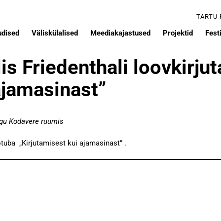
TARTU
udised
Väliskülalised
Meediakajastused
Projektid
Festi
is Friedenthali loovkirju
ajamasinast”
ogu Kodavere ruumis
ötuba „Kirjutamisest kui ajamasinast” .