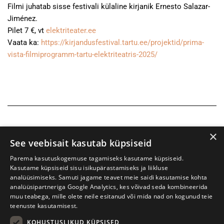
Filmi juhatab sisse festivali külaline kirjanik Ernesto Salazar-
Jiménez.
Pilet 7 €, vt
elektriteater.ee
Vaata ka:
https://kirjandusfestival.tartu.ee/projektid/prima-
vista-filmiprogramm-tartu-elektriteatris-2025/
×
See veebisait kasutab küpsiseid
Parema kasutuskogemuse tagamiseks kasutame küpsiseid.
Kasutame küpsiseid sisu isikupärastamiseks ja liikluse
analüüsimiseks. Samuti jagame teavet meie saidi kasutamise kohta
analüüsipartneriga Google Analytics, kes võivad seda kombineerida
muu teabega, mille olete neile esitanud või mida nad on kogunud teie
teenuste kasutamisest.
KOHUSTUSLIKUD KÜPSISED