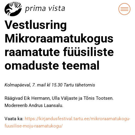
Vestlusring
Mikroraamatukogus
raamatute füüsiliste
omaduste teemal
Kolmapäeval, 7. mail kl 15.30 Tartu tähetornis
Räägivad Eik Hermann, Ulla Väljaste ja Tõnis Tootsen.
Modereerib Andrus Laansalu.
Vaata ka:
https://kirjandusfestival.tartu.ee/mikroraamatukogu-
fuusilise-moju-raamatukogu/