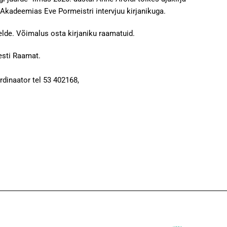
 Akadeemias Eve Pormeistri intervjuu kirjanikuga.
lde. Võimalus osta kirjaniku raamatuid.
Eesti Raamat.
dinaator tel 53 402168,