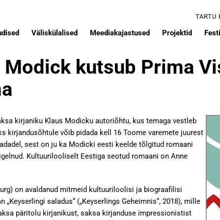
TARTU
udised
Väliskülalised
Meediakajastused
Projektid
Festi
s Modick kutsub Prima Vi
ma
aksa kirjaniku Klaus Modicku autoriõhtu, kus temaga vestleb
s kirjandusõhtule võib pidada kell 16 Toome varemete juurest
adadel, sest on ju ka Modicki eesti keelde tõlgitud romaani
igelnud. Kultuurilooliselt Eestiga seotud romaani on Anne
urg) on avaldanud mitmeid kultuuriloolisi ja biograafilisi
Keyserlingi saladus“ („Keyserlings Geheimnis“, 2018), mille
sa päritolu kirjanikust, saksa kirjanduse impressionistist