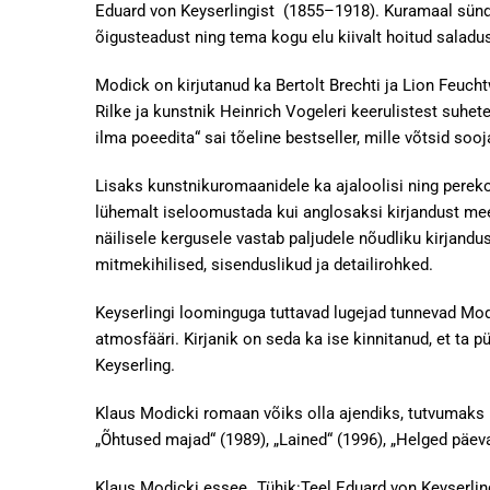
Eduard von Keyserlingist (1855–1918). Kuramaal sündi
õigusteadust ning tema kogu elu kiivalt hoitud saladu
Modick on kirjutanud ka Bertolt Brechti ja Lion Feucht
Rilke ja kunstnik Heinrich Vogeleri keerulistest suhet
ilma poeedita“ sai tõeline bestseller, mille võtsid sooja
Lisaks kunstnikuromaanidele ka ajaloolisi ning pere
lühemalt iseloomustada kui anglosaksi kirjandust mee
näilisele kergusele vastab paljudele nõudliku kirjand
mitmekihilised, sisenduslikud ja detailirohked.
Keyserlingi loominguga tuttavad lugejad tunnevad Modi
atmosfääri. Kirjanik on seda ka ise kinnitanud, et ta p
Keyserling.
Klaus Modicki romaan võiks olla ajendiks, tutvumaks 
„Õhtused majad“ (1989), „Lained“ (1996), „Helged päeva
Klaus Modicki essee „Tühik:Teel Eduard von Keyserlingi