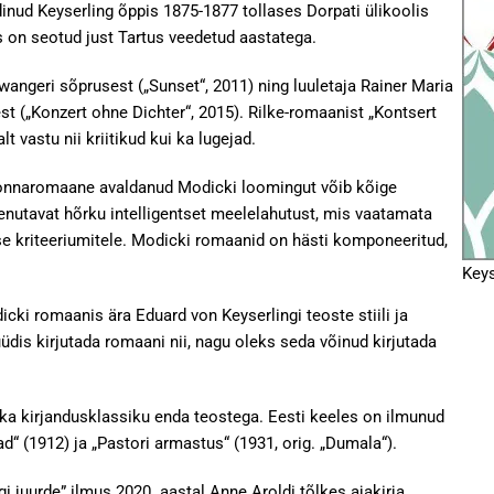
nud Keyserling õppis 1875-1877 tollases Dorpati ülikoolis
s on seotud just Tartus veedetud aastatega.
wangeri sõprusest („Sunset“, 2011) ning luuletaja Rainer Maria
est („Konzert ohne Dichter“, 2015). Rilke-romaanist „Kontsert
lt vastu nii kriitikud kui ka lugejad.
konnaromaane avaldanud Modicki loomingut võib kõige
nutavat hõrku intelligentset meelelahutust, mis vaatamata
use kriteeriumitele. Modicki romaanid on hästi komponeeritud,
Keys
cki romaanis ära Eduard von Keyserlingi teoste stiili ja
üüdis kirjutada romaani nii, nagu oleks seda võinud kirjutada
ka kirjandusklassiku enda teostega. Eesti keeles on ilmunud
d“ (1912) ja „Pastori armastus“ (1931, orig. „Dumala“).
 juurde” ilmus 2020. aastal Anne Aroldi tõlkes ajakirja