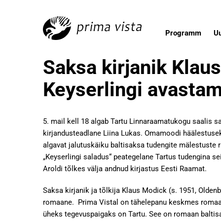
Programm
U
Saksa kirjanik Klau
Keyserlingi avasta
5. mail kell 18 algab Tartu Linnaraamatukogu saalis s
kirjandusteadlane Liina Lukas. Omamoodi häälestusek
algavat jalutuskäiku baltisaksa tudengite mälestuste r
„Keyserlingi saladus“ peategelane Tartus tudengina se
Aroldi tõlkes välja andnud kirjastus Eesti Raamat.
Saksa kirjanik ja tõlkija Klaus Modick (s. 1951, Oldenb
romaane. Prima Vistal on tähelepanu keskmes romaan „
üheks tegevuspaigaks on Tartu. See on romaan baltisak