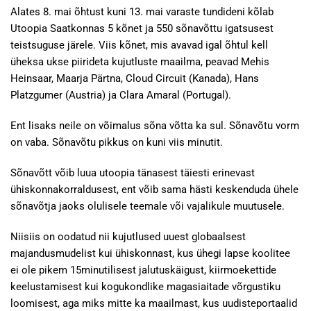
Alates 8. mai õhtust kuni 13. mai varaste tundideni kõlab
Utoopia Saatkonnas 5 kõnet ja 550 sõnavõttu igatsusest
teistsuguse järele. Viis kõnet, mis avavad igal õhtul kell
üheksa ukse piirideta kujutluste maailma, peavad Mehis
Heinsaar, Maarja Pärtna, Cloud Circuit (Kanada), Hans
Platzgumer (Austria) ja Clara Amaral (Portugal).
Ent lisaks neile on võimalus sõna võtta ka sul. Sõnavõtu vorm
on vaba. Sõnavõtu pikkus on kuni viis minutit.
Sõnavõtt võib luua utoopia tänasest täiesti erinevast
ühiskonnakorraldusest, ent võib sama hästi keskenduda ühele
sõnavõtja jaoks olulisele teemale või vajalikule muutusele.
Niisiis on oodatud nii kujutlused uuest globaalsest
majandusmudelist kui ühiskonnast, kus ühegi lapse koolitee
ei ole pikem 15minutilisest jalutuskäigust, kiirmoekettide
keelustamisest kui kogukondlike magasiaitade võrgustiku
loomisest, aga miks mitte ka maailmast, kus uudisteportaalid