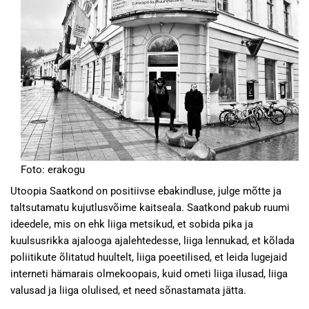
Foto: erakogu
Utoopia Saatkond on positiivse ebakindluse, julge mõtte ja
taltsutamatu kujutlusvõime kaitseala. Saatkond pakub ruumi
ideedele, mis on ehk liiga metsikud, et sobida pika ja
kuulsusrikka ajalooga ajalehtedesse, liiga lennukad, et kõlada
poliitikute õlitatud huultelt, liiga poeetilised, et leida lugejaid
interneti hämarais olmekoopais, kuid ometi liiga ilusad, liiga
valusad ja liiga olulised, et need sõnastamata jätta.