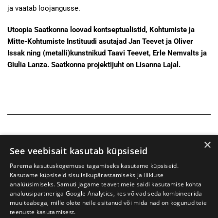
ja vaatab loojangusse.
Utoopia Saatkonna loovad kontseptualistid, Kohtumiste ja
Mitte-Kohtumiste Instituudi asutajad Jan Teevet ja Oliver
Issak ning (metalli)kunstnikud Taavi Teevet, Erle Nemvalts ja
Giulia Lanza. Saatkonna projektijuht on Lisanna Lajal.
×
See veebisait kasutab küpsiseid
Parema kasutuskogemuse tagamiseks kasutame küpsiseid.
Kasutame küpsiseid sisu isikupärastamiseks ja liikluse
analüüsimiseks. Samuti jagame teavet meie saidi kasutamise kohta
analüüsipartneriga Google Analytics, kes võivad seda kombineerida
muu teabega, mille olete neile esitanud või mida nad on kogunud teie
teenuste kasutamisest.