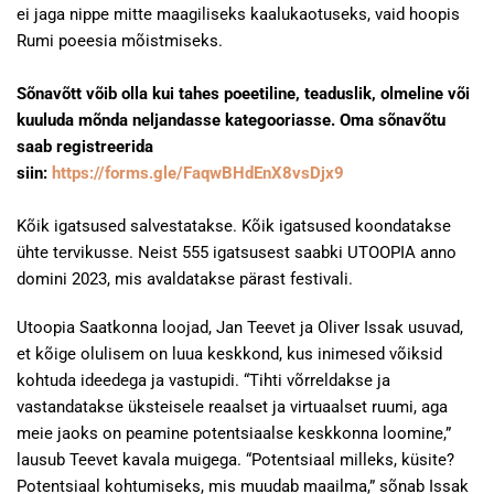
ei jaga nippe mitte maagiliseks kaalukaotuseks, vaid hoopis
Rumi poeesia mõistmiseks.
Sõnavõtt võib olla kui tahes poeetiline, teaduslik, olmeline või
kuuluda mõnda neljandasse kategooriasse. Oma sõnavõtu
saab registreerida
siin:
https://forms.gle/FaqwBHdEnX8vsDjx9
Kõik igatsused salvestatakse. Kõik igatsused koondatakse
ühte tervikusse. Neist 555 igatsusest saabki UTOOPIA anno
domini 2023, mis avaldatakse pärast festivali.
Utoopia Saatkonna loojad, Jan Teevet ja Oliver Issak usuvad,
et kõige olulisem on luua keskkond, kus inimesed võiksid
kohtuda ideedega ja vastupidi. “Tihti võrreldakse ja
vastandatakse üksteisele reaalset ja virtuaalset ruumi, aga
meie jaoks on peamine potentsiaalse keskkonna loomine,”
lausub Teevet kavala muigega. “Potentsiaal milleks, küsite?
Potentsiaal kohtumiseks, mis muudab maailma,” sõnab Issak