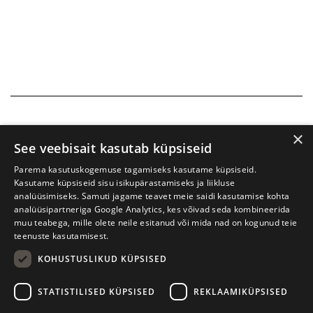
×
See veebisait kasutab küpsiseid
Parema kasutuskogemuse tagamiseks kasutame küpsiseid.
Kasutame küpsiseid sisu isikupärastamiseks ja liikluse
analüüsimiseks. Samuti jagame teavet meie saidi kasutamise kohta
analüüsipartneriga Google Analytics, kes võivad seda kombineerida
muu teabega, mille olete neile esitanud või mida nad on kogunud teie
teenuste kasutamisest.
KOHUSTUSLIKUD KÜPSISED
Prima Vista kirjandusfestival
W. Struve 1, Tartu 50091
STATISTILISED KÜPSISED
REKLAAMIKÜPSISED
+372 7427079
+372 56906836