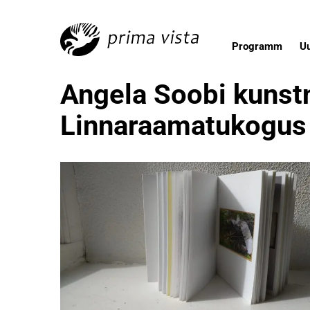
Programm
U
Angela Soobi kunstn
Linnaraamatukogus