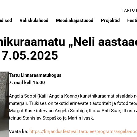
TARTU
udised
Väliskülalised
Meediakajastused
Projektid
Festi
ikuraamatu „Neli aastaae
 7.05.2025
Tartu Linnaraamatukogus
7. mail kell 15.00
Angela Soobi (Kaili-Angela Konno) kunstnikuraamat sisaldab nel
materjali. Trükises on tekstid erinevatelt autoritelt ja fotod t
Margot Kase intervjuu Angela Soobiga; II osa Anti Saar; III osa
teinud Stanislav Stepaško ja Martin Ivask.
Vaata ka:
https://kirjandusfestival.tartu.ee/program/angela-so