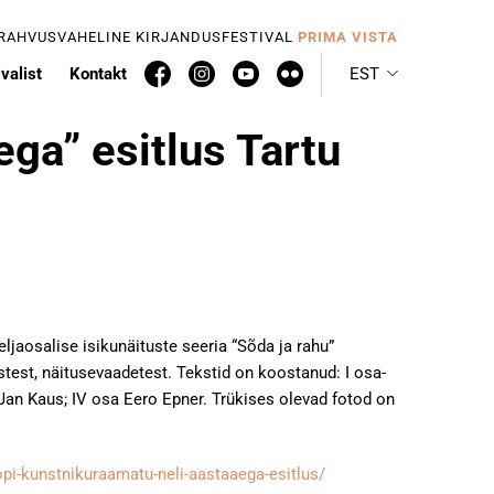
 RAHVUSVAHELINE KIRJANDUSFESTIVAL
PRIMA VISTA
valist
Kontakt
EST
ga” esitlus Tartu
jaosalise isikunäituste seeria “Sõda ja rahu”
eostest, näitusevaadetest. Tekstid on koostanud: I osa-
 Jan Kaus; IV osa Eero Epner. Trükises olevad fotod on
opi-kunstnikuraamatu-neli-aastaaega-esitlus/