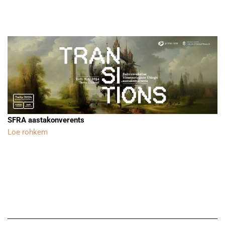
SFRA aastakonverents
Loe rohkem