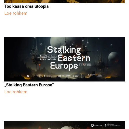
Too kaasa oma utoopia
Loe rohkem
„Stalking Eastern Europe“
Loe rohkem