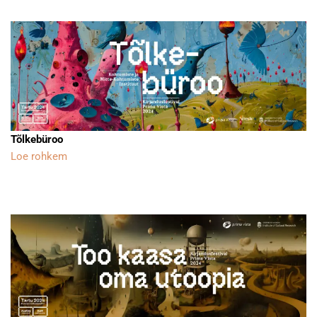
Tõlkebüroo
Loe rohkem