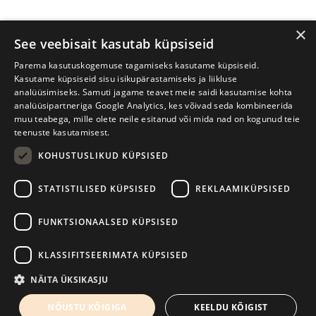
×
See veebisait kasutab küpsiseid
Parema kasutuskogemuse tagamiseks kasutame küpsiseid.
Kasutame küpsiseid sisu isikupärastamiseks ja liikluse
analüüsimiseks. Samuti jagame teavet meie saidi kasutamise kohta
analüüsipartneriga Google Analytics, kes võivad seda kombineerida
muu teabega, mille olete neile esitanud või mida nad on kogunud teie
teenuste kasutamisest.
KOHUSTUSLIKUD KÜPSISED
Prima Vista kirjandusfestival
W. Struve 1, Tartu 50091
STATISTILISED KÜPSISED
REKLAAMIKÜPSISED
+372 7427079
+372 56906836
FUNKTSIONAALSED KÜPSISED
info@kirjandusfestival.tartu.ee
Kontaktid
KLASSIFITSEERIMATA KÜPSISED
Kodulehe tegemine - AMA
NÄITA ÜKSIKASJU
NÕUSTU KÕIGIGA
KEELDU KÕIGIST