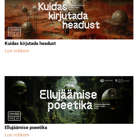
Kuidas kirjutada headust
Loe rohkem
Ellujäämise poeetika
Loe rohkem