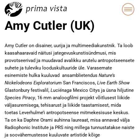
Amy Cutler (UK)
Amy Cutler on disainer, uurija ja multimeediakunstnik. Ta loob
kaasahaaravaid näitusi jategevuskunstisündmusi, mis
provotseerivad ja muudavad avalikku arutelu antropotseensete
suhete ja tuleviku looduskultuuride üle. Varasemate
esinemiste hulka kuuluvad ansamblietendus
Nature’s
Nickelodeons Exploratorium
San Franciscos,
Live Earth Show
Glastonbury festivalil,
Luciénaga
Mexico Citys ja üsna hiljutine
Species Piracy
, 16 mm analoogfilmi projekt võitlusest liikide
väljasuremisega, tehisarust ja liikide taastamisest, mida
toetas Leverhulme’i antropotseense mitmekesisuse keskus.
Ta on ka Daphne Orami auhinna laureaat, misa annavad välja
Radiophonic Institute ja PRS ning millega tunnustatakse naiste
ja soovähemustesse kuuluvate artistide kõige