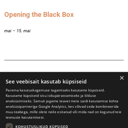
Opening the Black Box
mai – 15. mai
×
See veebisait kasutab küpsiseid
Parema kasutuskogemuse tagamiseks kasutame küpsiseid.
Kasutame küpsiseid sisu isikupärastamiseks ja liikluse
analüüsimiseks. Samuti jagame teavet meie saidi kasutamise kohta
analüüsipartneriga Google Analytics, kes võivad seda kombineerida
muu teabega, mille olete neile esitanud või mida nad on kogunud teie
teenuste kasutamisest.
KOHUSTUSLIKUD KÜPSISED