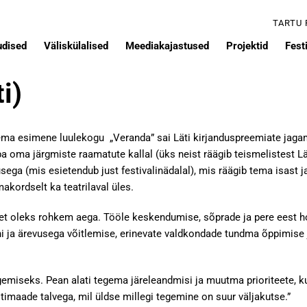
TARTU
udised
Väliskülalised
Meediakajastused
Projektid
Festi
i)
 Tema esimene luulekogu „Veranda” sai Läti kirjanduspreemiate jaga
 oma järgmiste raamatute kallal (üks neist räägib teismelistest Lä
sega (mis esietendub just festivalinädalal), mis räägib tema isast j
kordselt ka teatrilaval üles.
 et oleks rohkem aega. Tööle keskendumise, sõprade ja pere eest h
ni ja ärevusega võitlemise, erinevate valdkondade tundma õppimise 
gemiseks. Pean alati tegema järeleandmisi ja muutma prioriteete, ku
ltimaade talvega, mil üldse millegi tegemine on suur väljakutse.”