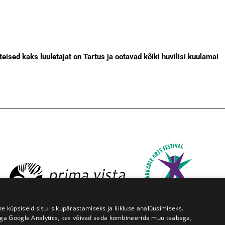
eised kaks luuletajat on Tartus ja ootavad kõiki huvilisi kuulama!
üpsiseid sisu isikupärastamiseks ja liikluse analüüsimiseks.
iga Google Analytics, kes võivad seda kombineerida muu teabega,