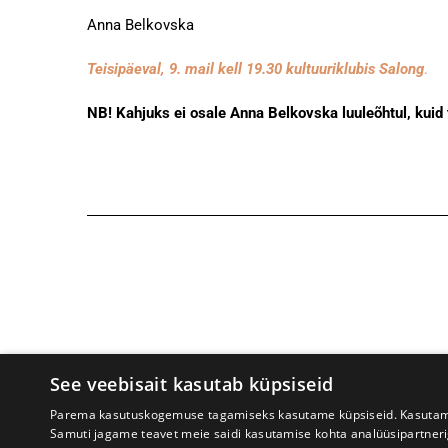
Anna Belkovska
Teisipäeval, 9. mail kell 19.30 kultuuriklubis Salong
.
NB! Kahjuks ei osale Anna Belkovska luuleõhtul, kuid t
See veebisait kasutab küpsiseid
Parema kasutuskogemuse tagamiseks kasutame küpsiseid. Kasutame k
Samuti jagame teavet meie saidi kasutamise kohta analüüsipartner