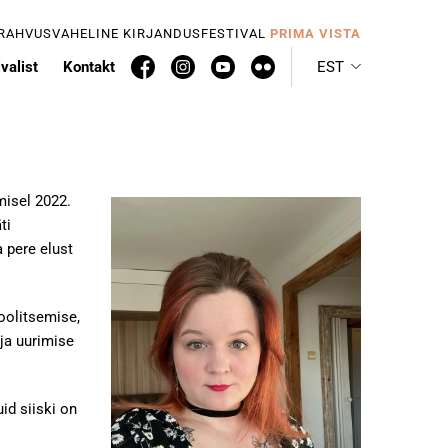
 RAHVUSVAHELINE KIRJANDUSFESTIVAL
PRIMA VISTA
valist
Kontakt
EST
misel 2022.
ti
a pere elust
oolitsemise,
ja uurimise
id siiski on