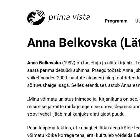
Programm
U
Anna Belkovska (Lät
Anna Belkovska
(1992) on luuletaja ja näitekirjanik.
aasta parima debüüdi auhinna. Praegu töötab Anna juba
väikelinnades 2000. aastate alguses) ning teatrietendu
sõltuvushaige isaga. Selles etenduses astub Anna esma
„Minu võimatu unistus inimese ja kirjanikuna on see,
reisimise ja mitte midagi tegemise soovi; depressioo
soovi vahel jääb mul kahjuks alati ajast puudu.
Pean leppima faktiga, et kunagi ei jätku aega kõige te
võimatu kõike korraga teha, eriti kui tuleb võidelda Ba