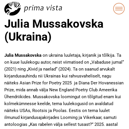
Julia Mussakovska
(Ukraina)
Julia Mussakovska
on ukraina luuletaja, kirjanik ja tõlkija. Ta
on kuue luulekogu autor, neist viimatised on „Vabaduse jumal“
(2021) ning „Kivid ja naelad“ (2024). Ta on saanud arvukalt
kirjandusauhindu nii Ukrainas kui rahvusvaheliselt, nagu
näiteks Asian Prize for Poetry 2025 ja Diana Der Hovanessian
Prize, mida annab välja New England Poetry Club Ameerika
Ühendriikides. Mussakovska loomingut on tõlgitud enam kui
kolmekümnesse keelde, tema luulekogusid on avaldatud
näiteks USAs, Rootsis ja Poolas. Eestis on tema luulet
ilmunud kirjandusajakirjades Looming ja Vikerkaar, samuti
antoloogias „Kas rabelen välja sellest tusast?” 2025. aastal