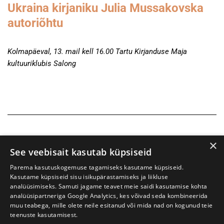
Ukraina kirjaniku Julia Mussakovska
autoriõhtu
Kolmapäeval, 13. mail kell 16.00 Tartu Kirjanduse Maja
kultuuriklubis Salong
×
See veebisait kasutab küpsiseid
Parema kasutuskogemuse tagamiseks kasutame küpsiseid.
Kasutame küpsiseid sisu isikupärastamiseks ja liikluse
analüüsimiseks. Samuti jagame teavet meie saidi kasutamise kohta
analüüsipartneriga Google Analytics, kes võivad seda kombineerida
muu teabega, mille olete neile esitanud või mida nad on kogunud teie
teenuste kasutamisest.