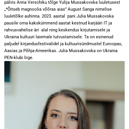
pälvis Anna Verschiku tõlge Yulija Mussakovska luuletusest
„*Õitseb magnoolia võõras aias” August Sanga nimelise
luuletõlke auhinna. 2023. aastal pani Julia Mussakovska
pausile oma kakskümmend aastat kestnud karjääri IT ja
rahvusvahelise äri alal ning keskendus kirjutamisele ja
Ukraina kultuuri laiemale tutvustamisele. Ta on esinenud
paljudel kirjandusfestivalidel ja kultuurisündmustel Euroopas,
Aasias ja Põhja-Ameerikas. Julia Mussakovska on Ukraina
PEN-klubi liige.