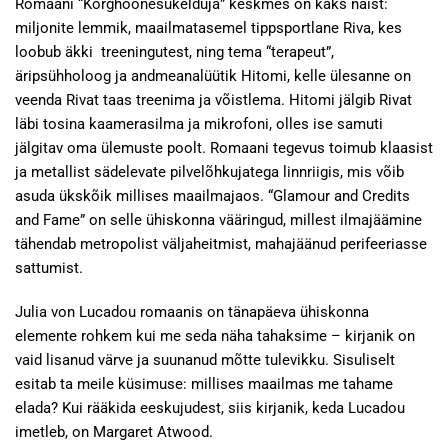
Romaani “Kõrghoonesukelduja” keskmes on kaks naist:
miljonite lemmik, maailmatasemel tippsportlane Riva, kes
loobub äkki treeningutest, ning tema “terapeut”,
äripsühholoog ja andmeanalüütik Hitomi, kelle ülesanne on
veenda Rivat taas treenima ja võistlema. Hitomi jälgib Rivat
läbi tosina kaamerasilma ja mikrofoni, olles ise samuti
jälgitav oma ülemuste poolt. Romaani tegevus toimub klaasist
ja metallist sädelevate pilvelõhkujatega linnriigis, mis võib
asuda ükskõik millises maailmajaos. “Glamour and Credits
and Fame” on selle ühiskonna vääringud, millest ilmajäämine
tähendab metropolist väljaheitmist, mahajäänud perifeeriasse
sattumist.
Julia von Lucadou romaanis on tänapäeva ühiskonna
elemente rohkem kui me seda näha tahaksime – kirjanik on
vaid lisanud värve ja suunanud mõtte tulevikku. Sisuliselt
esitab ta meile küsimuse: millises maailmas me tahame
elada? Kui rääkida eeskujudest, siis kirjanik, keda Lucadou
imetleb, on Margaret Atwood.