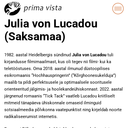
Julia von Lucadou
(Saksamaa)
1982. aastal Heidelbergis sündinud
Julia von Lucadou
tuli
kirjandusse filmimaailmast, kus oli tegev nii filmi- kui ka
teletööstuses. Oma 2018. aastal ilmunud düstoopilises
esikromaanis “Hochhauspringerin” (“Kõrghoonesukelduja”)
maalib ta pildi perfektsusele ja optimaalsele sooritusele
orienteeritud jälgimis- ja hoolekandeühiskonnast. 2022. aastal
järgnenud romaanis “Tick Tack” vaatleb Lucadou kriitliselt
mitmeid tänapäeva ühiskonnale omaseid ilminguid
sotsiaalmeedia põlvkonna vaatepunktist ning kirjeldab noorte
radikaliseerumist internetis.