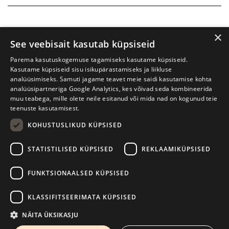
×
See veebisait kasutab küpsiseid
Parema kasutuskogemuse tagamiseks kasutame küpsiseid.
Kasutame küpsiseid sisu isikupärastamiseks ja liikluse
analüüsimiseks. Samuti jagame teavet meie saidi kasutamise kohta
analüüsipartneriga Google Analytics, kes võivad seda kombineerida
muu teabega, mille olete neile esitanud või mida nad on kogunud teie
teenuste kasutamisest.
KOHUSTUSLIKUD KÜPSISED
Prima Vista kirjandusfestival
W. Struve 1, Tartu 50091
STATISTILISED KÜPSISED
REKLAAMIKÜPSISED
+372 7427079
+372 56906836
FUNKTSIONAALSED KÜPSISED
info@kirjandusfestival.tartu.ee
Kontaktid
KLASSIFITSEERIMATA KÜPSISED
Kodulehe tegemine - AMA
NÄITA ÜKSIKASJU