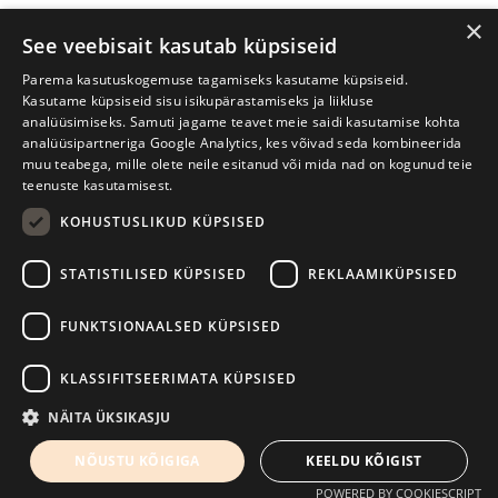
×
See veebisait kasutab küpsiseid
Parema kasutuskogemuse tagamiseks kasutame küpsiseid.
Kasutame küpsiseid sisu isikupärastamiseks ja liikluse
analüüsimiseks. Samuti jagame teavet meie saidi kasutamise kohta
analüüsipartneriga Google Analytics, kes võivad seda kombineerida
muu teabega, mille olete neile esitanud või mida nad on kogunud teie
teenuste kasutamisest.
KOHUSTUSLIKUD KÜPSISED
Prima Vista kirjandusfestival
W. Struve 1, Tartu 50091
STATISTILISED KÜPSISED
REKLAAMIKÜPSISED
+372 7427079
+372 56906836
FUNKTSIONAALSED KÜPSISED
info@kirjandusfestival.tartu.ee
Kontaktid
KLASSIFITSEERIMATA KÜPSISED
Kodulehe tegemine - AMA
NÄITA ÜKSIKASJU
NÕUSTU KÕIGIGA
KEELDU KÕIGIST
POWERED BY COOKIESCRIPT