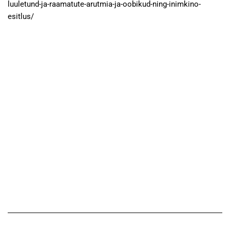
luuletund-ja-raamatute-arutmia-ja-oobikud-ning-inimkino-
esitlus/