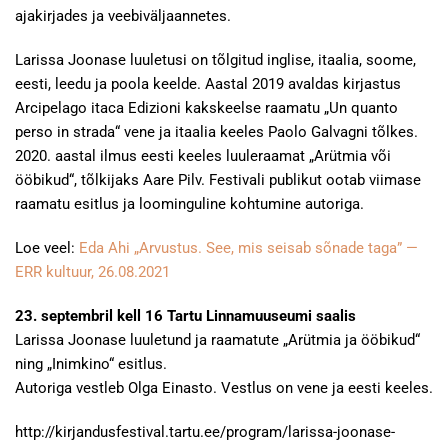
ajakirjades ja veebiväljaannetes.
Larissa Joonase luuletusi on tõlgitud inglise, itaalia, soome,
eesti, leedu ja poola keelde. Aastal 2019 avaldas kirjastus
Arcipelago itaca Edizioni kakskeelse raamatu „Un quanto
perso in strada“ vene ja itaalia keeles Paolo Galvagni tõlkes.
2020. aastal ilmus eesti keeles luuleraamat „Arütmia või
ööbikud“, tõlkijaks Aare Pilv. Festivali publikut ootab viimase
raamatu esitlus ja loominguline kohtumine autoriga.
Loe veel:
Eda Ahi „Arvustus. See, mis seisab sõnade taga” —
ERR kultuur, 26.08.2021
23. septembril kell 16 Tartu Linnamuuseumi saalis
Larissa Joonase luuletund ja raamatute „Arütmia ja ööbikud“
ning „Inimkino“ esitlus.
Autoriga vestleb Olga Einasto. Vestlus on vene ja eesti keeles.
http://kirjandusfestival.tartu.ee/program/larissa-joonase-