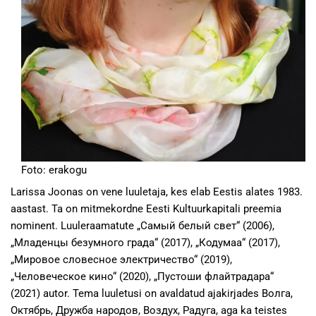
Foto: erakogu
Larissa Joonas on vene luuletaja, kes elab Eestis alates 1983.
aastast. Ta on mitmekordne Eesti Kultuurkapitali preemia
nominent. Luuleraamatute „Самый белый свет“ (2006),
„Младенцы безумного града“ (2017), „Кодумаа“ (2017),
„Мировое словесное электричество“ (2019),
„Человеческое кино“ (2020), „Пустоши флайтрадара“
(2021) autor. Tema luuletusi on avaldatud ajakirjades Волга,
Октябрь, Дружба народов, Воздух, Радуга, aga ka teistes