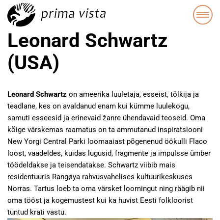
Leonard Schwartz
(USA)
Leonard Schwartz
on ameerika luuletaja, esseist, tõlkija ja
teadlane, kes on avaldanud enam kui kümme luulekogu,
samuti esseesid ja erinevaid žanre ühendavaid teoseid. Oma
kõige värskemas raamatus on ta ammutanud inspiratsiooni
New Yorgi Central Parki loomaaiast põgenenud öökulli Flaco
loost, vaadeldes, kuidas lugusid, fragmente ja impulsse ümber
töödeldakse ja teisendatakse. Schwartz viibib mais
residentuuris Rangøya rahvusvahelises kultuurikeskuses
Norras. Tartus loeb ta oma värsket loomingut ning räägib nii
oma tööst ja kogemustest kui ka huvist Eesti folkloorist
tuntud krati vastu.