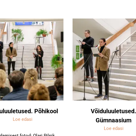
uluuletused. Põhikool
Võiduluuletused
Loe edasi
Gümnaasium
Loe edasi
amisest fotod: Olari Pilnik