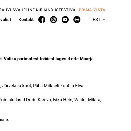
 RAHVUSVAHELINE KIRJANDUSFESTIVAL
PRIMA VISTA
valist
Kontakt
EST
. Valiku parimatest töödest lugesid ette Maarja
, Järveküla kool, Püha Miikaeli kool ja Elva
öid hindasid Doris Kareva, Ivika Hein, Valdur Mikita,
usse.