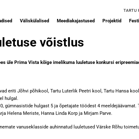
TARTU
udised
Väliskülalised
Meediakajastused
Projektid
Festi
letuse võistlus
ees üle Prima Vista kõige imelikuma luuletuse konkursi eripreemiad
ad eriti Jõhvi põhikool, Tartu Luterlik Peetri kool, Tartu Hansa kool
l hulgal.
 10, gümnasistide hulgast 5 ja õpetajate töödest 4 meeldejäävamat. T
aarja Helena Meriste, Hanna Linda Korp ja Mirjam Parve.
anemate vanuseklasside auhinnatud luuletused Värske Rõhu toimet