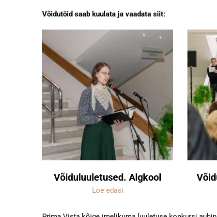
Võidutöid saab kuulata ja vaadata siit:
Võiduluuletused. Algkool
Võid
Loe edasi
Prima Vista kõige imelikuma luuletuse konkursi auhind