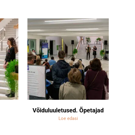
.
Võiduluuletused. Õpetajad
Loe edasi