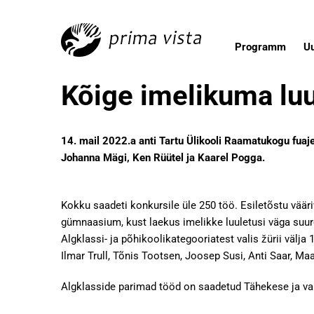
Programm
U
Kõige imelikuma luu
14. mail 2022.a anti Tartu Ülikooli Raamatukogu fuaj
Johanna Mägi, Ken Rüütel ja Kaarel Pogga.
Kokku saadeti konkursile üle 250 töö. Esiletõstu vääriv
gümnaasium, kust laekus imelikke luuletusi väga suure
Algklassi- ja põhikoolikategooriatest valis žürii välja
Ilmar Trull, Tõnis Tootsen, Joosep Susi, Anti Saar, M
Algklasside parimad tööd on saadetud Tähekese ja v