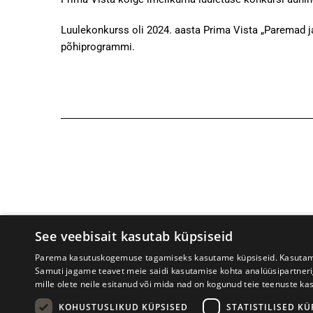
Luulekonkurss oli 2024. aasta Prima Vista „Paremad j
põhiprogrammi.
See veebisait kasutab küpsiseid
Parema kasutuskogemuse tagamiseks kasutame küpsiseid. Kasutame k
Samuti jagame teavet meie saidi kasutamise kohta analüüsipartner
mille olete neile esitanud või mida nad on kogunud teie teenuste ka
Prima Vista kirjandusfestival
W. St
KOHUSTUSLIKUD KÜPSISED
STATISTILISED KÜ