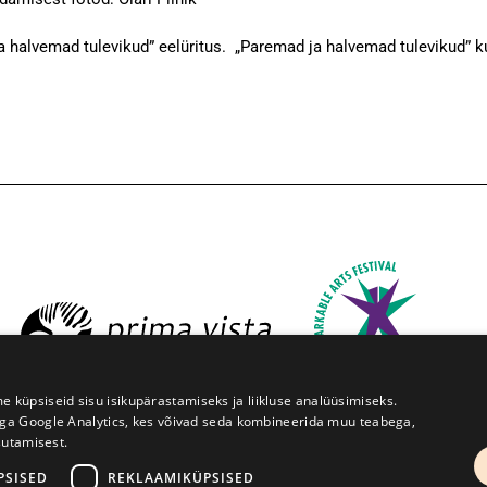
a halvemad tulevikud” eelüritus. „Paremad ja halvemad tulevikud” k
üpsiseid sisu isikupärastamiseks ja liikluse analüüsimiseks.
iga Google Analytics, kes võivad seda kombineerida muu teabega,
sutamisest.
ruve 1, Tartu 50091
+372 7427079
+372 56906836
info@
PSISED
REKLAAMIKÜPSISED