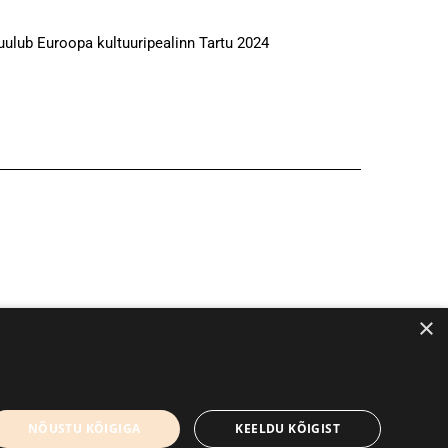
uulub Euroopa kultuuripealinn Tartu 2024
×
kirjandusfestival.tartu.ee
Kontaktid
NÕUSTU KÕIGIGA
KEELDU KÕIGIST