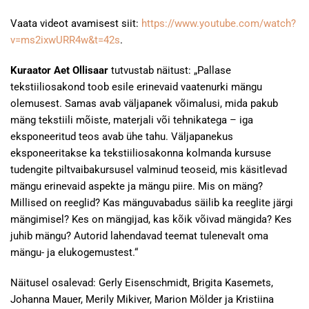
Vaata videot avamisest siit:
https://www.youtube.com/watch?
v=ms2ixwURR4w&t=42s
.
Kuraator Aet Ollisaar
tutvustab näitust: „Pallase
tekstiiliosakond toob esile erinevaid vaatenurki mängu
olemusest. Samas avab väljapanek võimalusi, mida pakub
mäng tekstiili mõiste, materjali või tehnikatega – iga
eksponeeritud teos avab ühe tahu. Väljapanekus
eksponeeritakse ka tekstiiliosakonna kolmanda kursuse
tudengite piltvaibakursusel valminud teoseid, mis käsitlevad
mängu erinevaid aspekte ja mängu piire. Mis on mäng?
Millised on reeglid? Kas mänguvabadus säilib ka reeglite järgi
mängimisel? Kes on mängijad, kas kõik võivad mängida? Kes
juhib mängu? Autorid lahendavad teemat tulenevalt oma
mängu- ja elukogemustest.“
Näitusel osalevad: Gerly Eisenschmidt, Brigita Kasemets,
Johanna Mauer, Merily Mikiver, Marion Mölder ja Kristiina