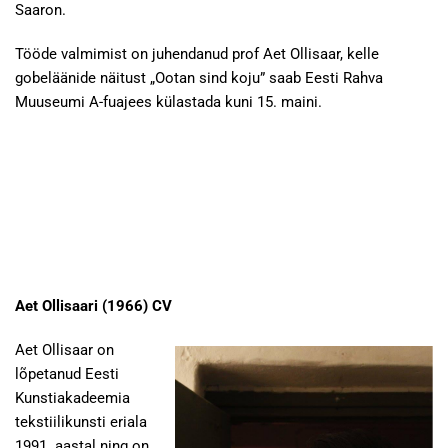
Saaron.
Tööde valmimist on juhendanud prof Aet Ollisaar, kelle
gobeläänide näitust „Ootan sind koju” saab Eesti Rahva
Muuseumi A-fuajees külastada kuni 15. maini.
Aet Ollisaari (1966)
CV
Aet Ollisaar on
lõpetanud Eesti
Kunstiakadeemia
tekstiilikunsti eriala
1991. aastal ning on