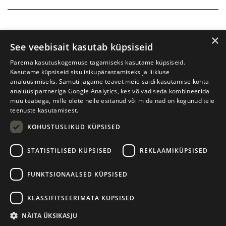
×
See veebisait kasutab küpsiseid
Parema kasutuskogemuse tagamiseks kasutame küpsiseid.
Kasutame küpsiseid sisu isikupärastamiseks ja liikluse
analüüsimiseks. Samuti jagame teavet meie saidi kasutamise kohta
analüüsipartneriga Google Analytics, kes võivad seda kombineerida
muu teabega, mille olete neile esitanud või mida nad on kogunud teie
teenuste kasutamisest.
KOHUSTUSLIKUD KÜPSISED
Prima Vista kirjandusfestival
W. Struve 1, Tartu 50091
STATISTILISED KÜPSISED
REKLAAMIKÜPSISED
+372 7427079
+372 56906836
FUNKTSIONAALSED KÜPSISED
info@kirjandusfestival.tartu.ee
Kontaktid
KLASSIFITSEERIMATA KÜPSISED
Kodulehe tegemine - AMA
NÄITA ÜKSIKASJU