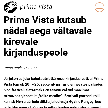
Prima Vista kutsub
nädal aega vältavale
kirevale
kirjanduspeole
Pressiteade 16.09.21
Järjekorras juba kaheksateistkümnes kirjandusfestival Prima
Vista toimub 20. – 25. septembrini Tartu erinevates paikades
ning festivali alateemaks on tänavu valitud maailmas
toimuvast ajendatult „Väike maailm”. Festivali patrooni rolli
kannab Norra päritolu tõlkija ja luuletaja Øyvind Rangøy, kes
on kokku pannud põneva ja mitmekesise patrooniprogrammi.