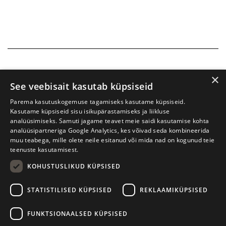
×
See veebisait kasutab küpsiseid
Parema kasutuskogemuse tagamiseks kasutame küpsiseid.
Kasutame küpsiseid sisu isikupärastamiseks ja liikluse
analüüsimiseks. Samuti jagame teavet meie saidi kasutamise kohta
analüüsipartneriga Google Analytics, kes võivad seda kombineerida
muu teabega, mille olete neile esitanud või mida nad on kogunud teie
teenuste kasutamisest.
KOHUSTUSLIKUD KÜPSISED
Prima Vista kirjandusfestival
W. Struve 1, Tartu 50091
STATISTILISED KÜPSISED
REKLAAMIKÜPSISED
+372 7427079
+372 56906836
FUNKTSIONAALSED KÜPSISED