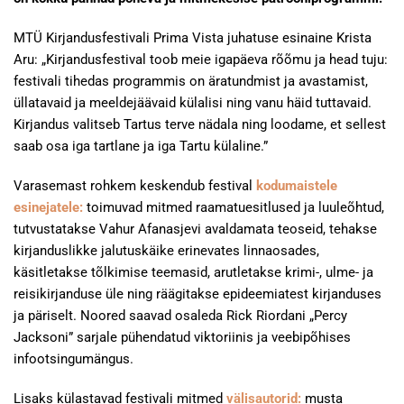
MTÜ Kirjandusfestivali Prima Vista juhatuse esinaine Krista
Aru: „Kirjandusfestival toob meie igapäeva rõõmu ja head tuju:
festivali tihedas programmis on äratundmist ja avastamist,
üllatavaid ja meeldejäävaid külalisi ning vanu häid tuttavaid.
Kirjandus valitseb Tartus terve nädala ning loodame, et sellest
saab osa iga tartlane ja iga Tartu külaline.”
Varasemast rohkem keskendub festival
kodumaistele
esinejatele:
toimuvad mitmed raamatuesitlused ja luuleõhtud,
tutvustatakse Vahur Afanasjevi avaldamata teoseid, tehakse
kirjanduslikke jalutuskäike erinevates linnaosades,
käsitletakse tõlkimise teemasid, arutletakse krimi-, ulme- ja
reisikirjanduse üle ning räägitakse epideemiatest kirjanduses
ja päriselt. Noored saavad osaleda Rick Riordani „Percy
Jacksoni” sarjale pühendatud viktoriinis ja veebipõhises
infootsingumängus.
Lisaks külastavad festivali mitmed
välisautorid:
musta