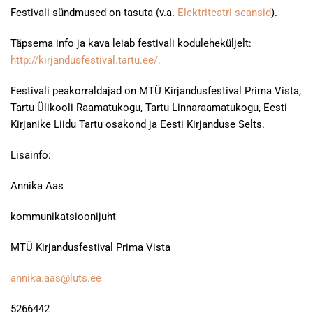
Festivali sündmused on tasuta (v.a.
Elektriteatri seansid
).
Täpsema info ja kava leiab festivali koduleheküljelt:
http://kirjandusfestival.tartu.ee/.
Festivali peakorraldajad on MTÜ Kirjandusfestival Prima Vista,
Tartu Ülikooli Raamatukogu, Tartu Linnaraamatukogu, Eesti
Kirjanike Liidu Tartu osakond ja Eesti Kirjanduse Selts.
Lisainfo:
Annika Aas
kommunikatsioonijuht
MTÜ Kirjandusfestival Prima Vista
annika.aas@luts.ee
5266442