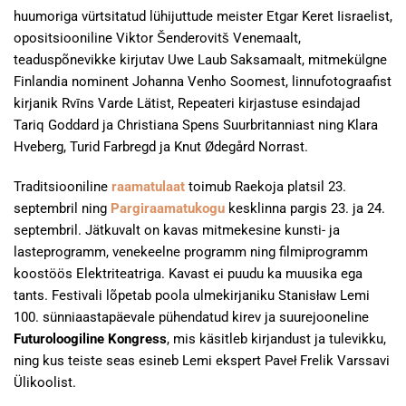
huumoriga vürtsitatud lühijuttude meister Etgar Keret Iisraelist,
opositsiooniline Viktor Šenderovitš Venemaalt,
teaduspõnevikke kirjutav Uwe Laub Saksamaalt, mitmekülgne
Finlandia nominent Johanna Venho Soomest, linnufotograafist
kirjanik Rvīns Varde Lätist, Repeateri kirjastuse esindajad
Tariq Goddard ja Christiana Spens Suurbritanniast ning Klara
Hveberg, Turid Farbregd ja Knut Ødegård Norrast.
Traditsiooniline
raamatulaat
toimub Raekoja platsil 23.
septembril ning
Pargiraamatukogu
kesklinna pargis 23. ja 24.
septembril. Jätkuvalt on kavas mitmekesine kunsti- ja
lasteprogramm, venekeelne programm ning filmiprogramm
koostöös Elektriteatriga. Kavast ei puudu ka muusika ega
tants. Festivali lõpetab poola ulmekirjaniku Stanisław Lemi
100. sünniaastapäevale pühendatud kirev ja suurejooneline
Futuroloogiline
Kongress
, mis käsitleb kirjandust ja tulevikku,
ning kus teiste seas esineb Lemi ekspert Paveł Frelik Varssavi
Ülikoolist.