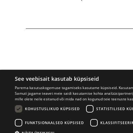
See veebisait kasutab küpsiseid
Parema kasutuskogemuse tagamiseks kasutame küpsiseid. Kasutame k
Samuti jagame teavet meie saidi kasutamise kohta analüüsipartner
mille olete neile esitanud või mida nad on kogunud teie teenuste ka
Prima Vista kirjandusfestival
W. St
KOHUSTUSLIKUD KÜPSISED
STATISTILISED KÜ
FUNKTSIONAALSED KÜPSISED
KLASSIFITSEER