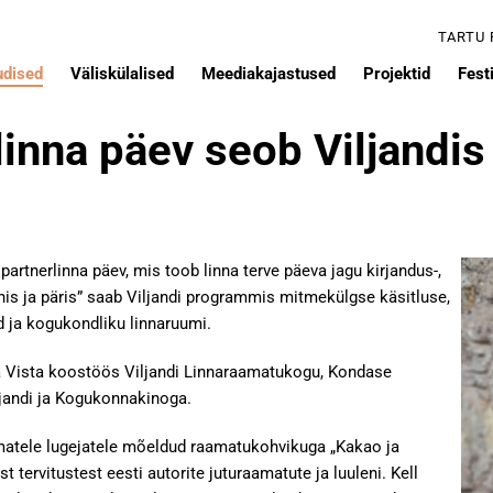
TARTU
udised
Väliskülalised
Meediakajastused
Projektid
Festi
inna päev seob Viljandis 
 partnerlinna päev, mis toob linna terve päeva jagu kirjandus-,
ehis ja päris” saab Viljandi programmis mitmekülgse käsitluse,
d ja kogukondliku linnaruumi.
ma Vista koostöös Viljandi Linnaraamatukogu, Kondase
jandi ja Kogukonnakinoga.
matele lugejatele mõeldud raamatukohvikuga „Kakao ja
tervitustest eesti autorite juturaamatute ja luuleni. Kell