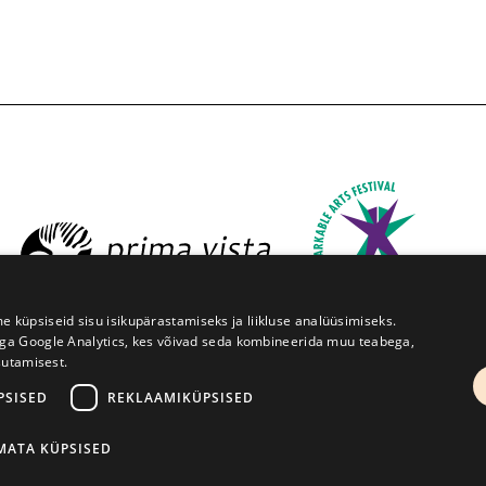
üpsiseid sisu isikupärastamiseks ja liikluse analüüsimiseks.
iga Google Analytics, kes võivad seda kombineerida muu teabega,
sutamisest.
ruve 1, Tartu 50091
+372 7427079
+372 56906836
info@
PSISED
REKLAAMIKÜPSISED
Kodulehe tegemine - AMA
IMATA KÜPSISED