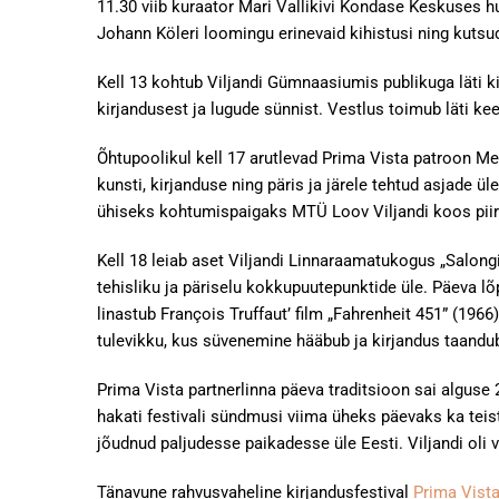
11.30 viib kuraator Mari Vallikivi Kondase Keskuses hu
Johann Köleri loomingu erinevaid kihistusi ning kutsu
Kell 13 kohtub Viljandi Gümnaasiumis publikuga läti ki
kirjandusest ja lugude sünnist. Vestlus toimub läti k
Õhtupoolikul kell 17 arutlevad Prima Vista patroon Mee
kunsti, kirjanduse ning päris ja järele tehtud asjade ü
ühiseks kohtumispaigaks MTÜ Loov Viljandi koos piir
Kell 18 leiab aset Viljandi Linnaraamatukogus „Salongij
tehisliku ja päriselu kokkupuutepunktide üle. Päeva l
linastub François Truffaut’ film „Fahrenheit 451” (196
tulevikku, kus süvenemine hääbub ja kirjandus taandu
Prima Vista partnerlinna päeva traditsioon sai alguse
hakati festivali sündmusi viima üheks päevaks ka teis
jõudnud paljudesse paikadesse üle Eesti. Viljandi oli v
Tänavune rahvusvaheline kirjandusfestival
Prima Vist