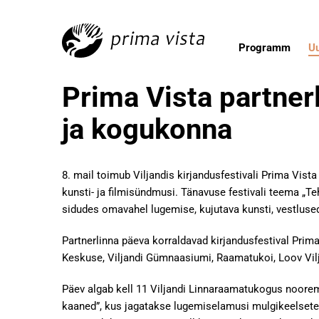
Programm
U
Prima Vista partnerl
ja kogukonna
8. mail toimub Viljandis kirjandusfestivali Prima Vista
kunsti- ja filmisündmusi. Tänavuse festivali teema „T
sidudes omavahel lugemise, kujutava kunsti, vestluse
Partnerlinna päeva korraldavad kirjandusfestival Pri
Keskuse, Viljandi Gümnaasiumi, Raamatukoi, Loov Vil
Päev algab kell 11 Viljandi Linnaraamatukogus noore
kaaned”, kus jagatakse lugemiselamusi mulgikeelsetest 