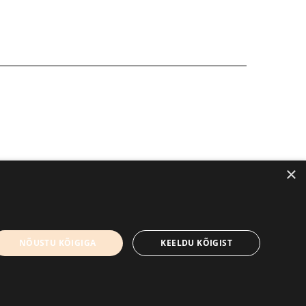
×
kirjandusfestival.tartu.ee
Kontaktid
NÕUSTU KÕIGIGA
KEELDU KÕIGIST