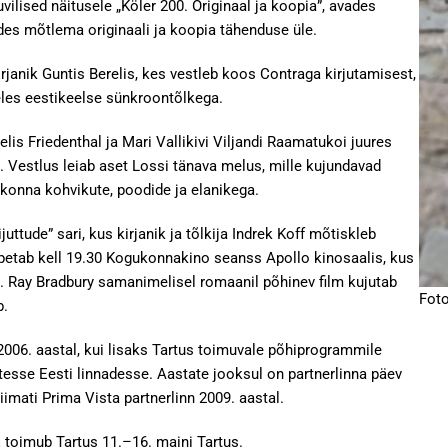
vilised näitusele „Köler 200. Originaal ja koopia”, avades
des mõtlema originaali ja koopia tähenduse üle.
rjanik Guntis Berelis, kes vestleb koos Contraga kirjutamisest,
eeles eestikeelse sünkroontõlkega.
lis Friedenthal ja Mari Vallikivi Viljandi Raamatukoi juures
le. Vestlus leiab aset Lossi tänava melus, mille kujundavad
konna kohvikute, poodide ja elanikega.
uttude” sari, kus kirjanik ja tõlkija Indrek Koff mõtiskleb
õpetab kell 19.30 Kogukonnakino seanss Apollo kinosaalis, kus
6). Ray Bradbury samanimelisel romaanil põhinev film kujutab
Foto
b.
 2006. aastal, kui lisaks Tartus toimuvale põhiprogrammile
tesse Eesti linnadesse. Aastate jooksul on partnerlinna päev
iimati Prima Vista partnerlinn 2009. aastal.
a
toimub Tartus 11.–16. maini Tartus.