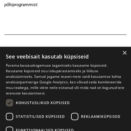
põhiprogrammist.
×
See veebisait kasutab küpsiseid
Parema kasutuskogemuse tagamiseks kasutame küpsiseid.
Kasutame küpsiseid sisu isikupärastamiseks ja liikluse
analüüsimiseks. Samuti jagame teavet meie saidi kasutamise kohta
analüüsipartneriga Google Analytics, kes võivad seda kombineerida
muu teabega, mille olete neile esitanud või mida nad on kogunud teie
teenuste kasutamisest.
KOHUSTUSLIKUD KÜPSISED
Prima Vista kirjandusfestival
W. Struve 1, Tartu 50091
STATISTILISED KÜPSISED
REKLAAMIKÜPSISED
+372 7427079
+372 56906836
FUNKTSIONAALSED KÜPSISED