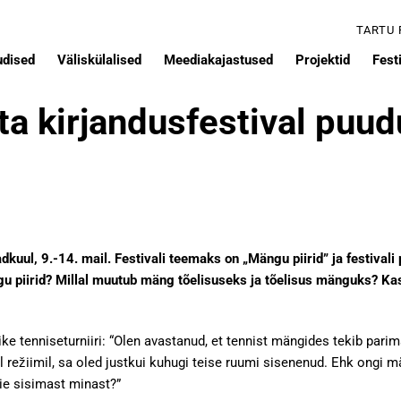
TARTU
udised
Väliskülalised
Meediakajastused
Projektid
Festi
a kirjandusfestival puud
dkuul, 9.-14. mail. Festivali teemaks on „Mängu piirid” ja festival
 piirid? Millal muutub mäng tõelisuseks ja tõelisus mänguks? Kas
ike tenniseturniiri: “Olen avastanud, et tennist mängides tekib pa
sel režiimil, sa oled justkui kuhugi teise ruumi sisenenud. Ehk ongi
ie sisimast minast?”