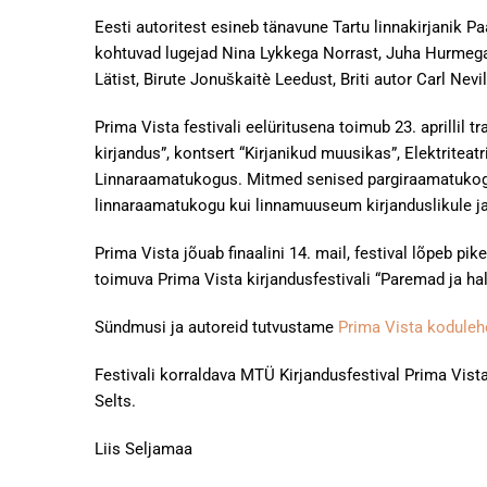
Eesti autoritest esineb tänavune Tartu linnakirjanik 
kohtuvad lugejad Nina Lykkega Norrast, Juha Hurmeg
Lätist, Birute Jonuškaitè Leedust, Briti autor Carl Nevill
Prima Vista festivali eelüritusena toimub 23. aprillil t
kirjandus”, kontsert “Kirjanikud muusikas”, Elektrite
Linnaraamatukogus. Mitmed senised pargiraamatukogu 
linnaraamatukogu kui linnamuuseum kirjanduslikule j
Prima Vista jõuab finaalini 14. mail, festival lõpeb p
toimuva Prima Vista kirjandusfestivali “Paremad ja hal
Sündmusi ja autoreid tutvustame
Prima Vista koduleh
Festivali korraldava MTÜ Kirjandusfestival Prima Vist
Selts.
Liis Seljamaa