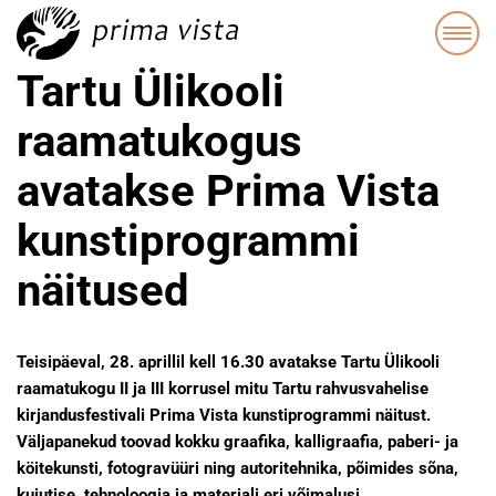
Tartu Ülikooli
raamatukogus
avatakse Prima Vista
kunstiprogrammi
näitused
Teisipäeval, 28. aprillil kell 16.30 avatakse Tartu Ülikooli
raamatukogu II ja III korrusel mitu Tartu rahvusvahelise
kirjandusfestivali Prima Vista kunstiprogrammi näitust.
Väljapanekud toovad kokku graafika, kalligraafia, paberi- ja
köitekunsti, fotogravüüri ning autoritehnika, põimides sõna,
kujutise, tehnoloogia ja materjali eri võimalusi.