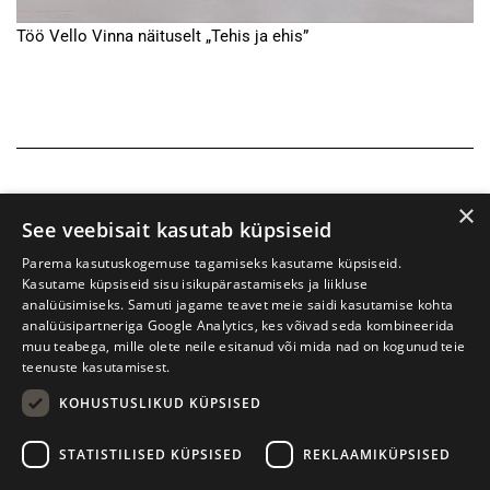
Töö Vello Vinna näituselt „Tehis ja ehis”
×
See veebisait kasutab küpsiseid
Parema kasutuskogemuse tagamiseks kasutame küpsiseid.
Kasutame küpsiseid sisu isikupärastamiseks ja liikluse
analüüsimiseks. Samuti jagame teavet meie saidi kasutamise kohta
analüüsipartneriga Google Analytics, kes võivad seda kombineerida
muu teabega, mille olete neile esitanud või mida nad on kogunud teie
teenuste kasutamisest.
KOHUSTUSLIKUD KÜPSISED
Prima Vista kirjandusfestival
W. Struve 1, Tartu 50091
STATISTILISED KÜPSISED
REKLAAMIKÜPSISED
+372 7427079
+372 56906836