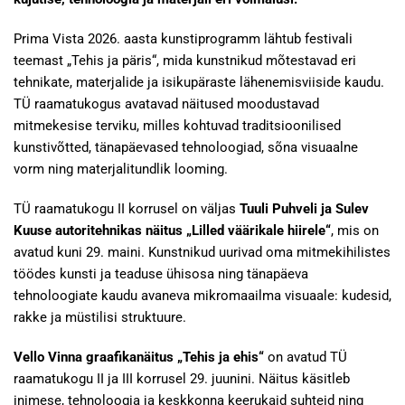
Prima Vista 2026. aasta kunstiprogramm lähtub festivali
teemast „Tehis ja päris“, mida kunstnikud mõtestavad eri
tehnikate, materjalide ja isikupäraste lähenemisviiside kaudu.
TÜ raamatukogus avatavad näitused moodustavad
mitmekesise terviku, milles kohtuvad traditsioonilised
kunstivõtted, tänapäevased tehnoloogiad, sõna visuaalne
vorm ning materjalitundlik looming.
TÜ raamatukogu II korrusel on väljas
Tuuli Puhveli ja Sulev
Kuuse autoritehnikas näitus „Lilled väärikale hiirele“
, mis on
avatud kuni 29. maini. Kunstnikud uurivad oma mitmekihilistes
töödes kunsti ja teaduse ühisosa ning tänapäeva
tehnoloogiate kaudu avaneva mikromaailma visuaale: kudesid,
rakke ja müstilisi struktuure.
Vello Vinna graafikanäitus „Tehis ja ehis“
on avatud TÜ
raamatukogu II ja III korrusel 29. juunini. Näitus käsitleb
inimese, tehnoloogia ja keskkonna keerukaid suhteid ning