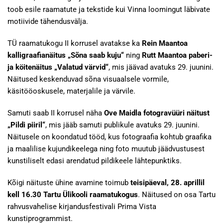
toob esile raamatute ja tekstide kui Vinna loomingut läbivate
motiivide tähendusvälja.
TÜ raamatukogu II korrusel avatakse ka
Rein Maantoa
kalligraafianäitus „Sõna saab kuju“
ning
Rutt Maantoa paberi-
ja köitenäitus „Valatud värvid“
, mis jäävad avatuks 29. juunini.
Näitused keskenduvad sõna visuaalsele vormile,
käsitööoskusele, materjalile ja värvile.
Samuti saab II korrusel näha
Ove Maidla fotogravüüri näitust
„Pildi piiril“
, mis jääb samuti publikule avatuks 29. juunini.
Näitusele on koondatud tööd, kus fotograafia kohtub graafika
ja maalilise kujundikeelega ning foto muutub jäädvustusest
kunstiliselt edasi arendatud pildikeele lähtepunktiks.
Kõigi näituste ühine avamine toimub
teisipäeval, 28. aprillil
kell 16.30 Tartu Ülikooli raamatukogus
. Näitused on osa Tartu
rahvusvahelise kirjandusfestivali Prima Vista
kunstiprogrammist.