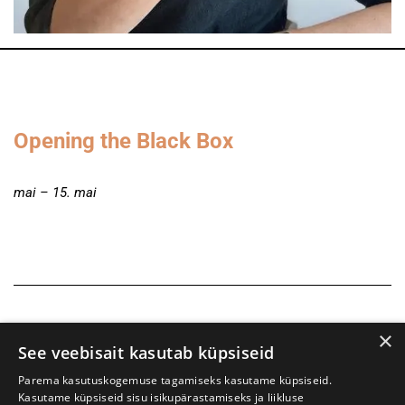
Opening the Black Box
mai – 15. mai
×
See veebisait kasutab küpsiseid
Parema kasutuskogemuse tagamiseks kasutame küpsiseid.
Kasutame küpsiseid sisu isikupärastamiseks ja liikluse