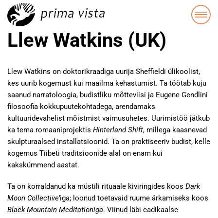
Llew Watkins (UK)
Llew Watkins on doktorikraadiga uurija Sheffieldi ülikoolist,
kes uurib kogemust kui maailma kehastumist. Ta töötab kuju
saanud narratoloogia, budistliku mõtteviisi ja Eugene Gendlini
filosoofia kokkupuutekohtadega, arendamaks
kultuuridevahelist mõistmist vaimusuhetes. Uurimistöö jätkub
ka tema romaaniprojektis
Hinterland Shift
, millega kaasnevad
skulpturaalsed installatsioonid. Ta on praktiseeriv budist, kelle
kogemus Tiibeti traditsioonide alal on enam kui
kakskümmend aastat.
Ta on korraldanud ka müstili rituaale kiviringides koos
Dark
Moon Collective’
iga; loonud toetavaid ruume ärkamiseks koos
Black Mountain Meditationiga
. Viinud läbi eadikaalse