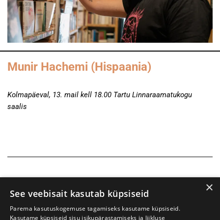
Munir Hachemi (Hispaania)
Kolmapäeval, 13. mail kell 18.00 Tartu Linnaraamatukogu
saalis
×
See veebisait kasutab küpsiseid
Parema kasutuskogemuse tagamiseks kasutame küpsiseid.
Kasutame küpsiseid sisu isikupärastamiseks ja liikluse