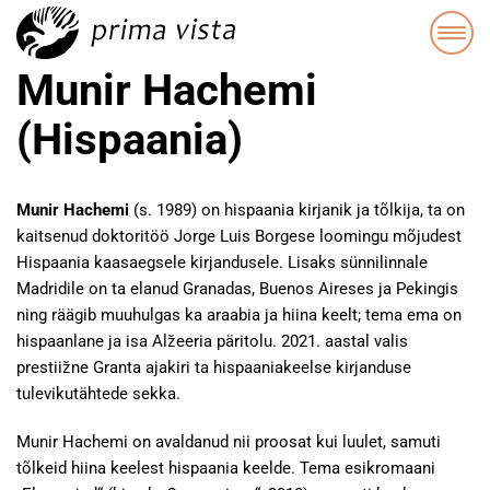
Munir Hachemi
(Hispaania)
Munir Hachemi
(s. 1989) on hispaania kirjanik ja tõlkija, ta on
kaitsenud doktoritöö Jorge Luis Borgese loomingu mõjudest
Hispaania kaasaegsele kirjandusele. Lisaks sünnilinnale
Madridile on ta elanud Granadas, Buenos Aireses ja Pekingis
ning räägib muuhulgas ka araabia ja hiina keelt; tema ema on
hispaanlane ja isa Alžeeria päritolu. 2021. aastal valis
prestiižne Granta ajakiri ta hispaaniakeelse kirjanduse
tulevikutähtede sekka.
Munir Hachemi on avaldanud nii proosat kui luulet, samuti
tõlkeid hiina keelest hispaania keelde. Tema esikromaani