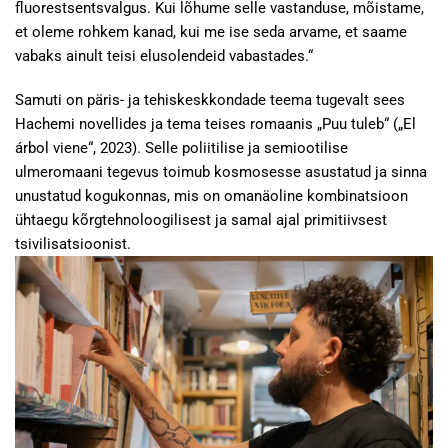
fluorestsentsvalgus. Kui lõhume selle vastanduse, mõistame,
et oleme rohkem kanad, kui me ise seda arvame, et saame
vabaks ainult teisi elusolendeid vabastades.“
Samuti on päris- ja tehiskeskkondade teema tugevalt sees
Hachemi novellides ja tema teises romaanis „Puu tuleb“ („El
árbol viene“, 2023). Selle poliitilise ja semiootilise
ulmeromaani tegevus toimub kosmosesse asustatud ja sinna
unustatud kogukonnas, mis on omanäoline kombinatsioon
ühtaegu kõrgtehnoloogilisest ja samal ajal primitiivsest
tsivilisatsioonist.