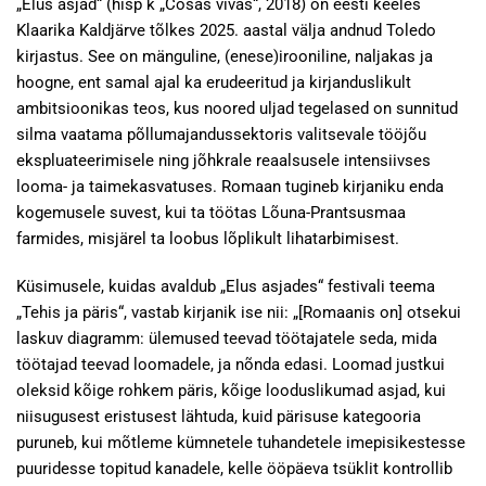
„Elus asjad“ (hisp k „Cosas vivas“, 2018) on eesti keeles
Klaarika Kaldjärve tõlkes 2025. aastal välja andnud Toledo
kirjastus. See on mänguline, (enese)irooniline, naljakas ja
hoogne, ent samal ajal ka erudeeritud ja kirjanduslikult
ambitsioonikas teos, kus noored uljad tegelased on sunnitud
silma vaatama põllumajandussektoris valitsevale tööjõu
ekspluateerimisele ning jõhkrale reaalsusele intensiivses
looma- ja taimekasvatuses. Romaan tugineb kirjaniku enda
kogemusele suvest, kui ta töötas Lõuna-Prantsusmaa
farmides, misjärel ta loobus lõplikult lihatarbimisest.
Küsimusele, kuidas avaldub „Elus asjades“ festivali teema
„Tehis ja päris“, vastab kirjanik ise nii: „[Romaanis on] otsekui
laskuv diagramm: ülemused teevad töötajatele seda, mida
töötajad teevad loomadele, ja nõnda edasi. Loomad justkui
oleksid kõige rohkem päris, kõige looduslikumad asjad, kui
niisugusest eristusest lähtuda, kuid pärisuse kategooria
puruneb, kui mõtleme kümnetele tuhandetele imepisikestesse
puuridesse topitud kanadele, kelle ööpäeva tsüklit kontrollib