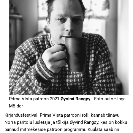
Prima Vista patroon 2021
Øyvind Rangøy
. Foto autor: Inga
Mölder
Kirjandusfestivali Prima Vista patrooni rolli kannab tänavu
Norra päritolu luuletaja ja tõlkija Øyvind Rangøy, kes on kokku
pannud mitmekesise patrooniprogrammi. Kuulata saab nii