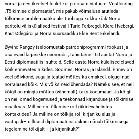
norra- ja eestikeelset luulet kui proosaminiatuure. Vestlusring
„Tõlkimise diplomaatia”, mis pakub võimaluse arutleda
tõlkimise problemaatika üle, toob aga kokku kõik Norra
päritolu väliskülalised festivalil Turid Farbregdi, Klara Hvebergi,
Knut Ødegårdi ja Norra suursaadiku Else Berit Eikelandi.
Øyvind Rangøy iseloomustab patrooniprogrammi fookust ja
osalevaid kirjanikke niimoodi: „Tähistame 100 aastat Norra ja
Eesti diplomaatilisi suhteid. Selle aasta Norra külalised elavad
kõik erinevates riikides: Soomes, Norras ja Islandil. Erinev on
veel põlvkond, sugu ja teatud mõttes ka emakeel, olgugi nad
norralased kõik. Mis võiks neid ühendada? Näiteks see, et neil
kõigil on mingis mõttes (vähemalt) kaks kodumaad. Ja kõigil
on neil omad kogemused ja teekonnad kirjanduse ja tõlkimise
maailmas. Milline on tõlkimise roll riikidevahelistes
kontaktides? Ja milline on tõlkija roll kirjaniku elus ja
vastupidi–milliseid diplomaatilisi oskusi nõuab tõlkimisega
tegelemine tõlkijalt – ja kirjanikult?”