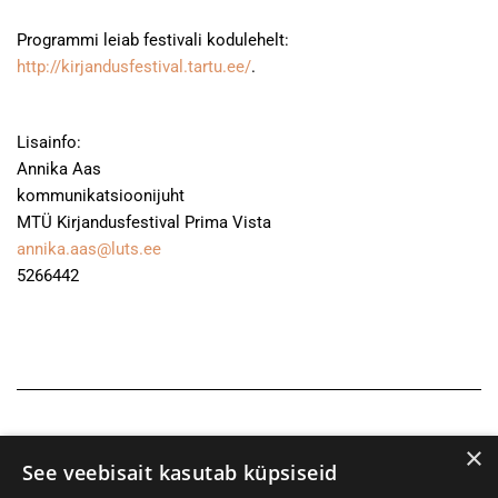
Programmi leiab festivali kodulehelt:
http://kirjandusfestival.tartu.ee/
.
Lisainfo:
Annika Aas
kommunikatsioonijuht
MTÜ Kirjandusfestival Prima Vista
annika.aas@luts.ee
5266442
×
See veebisait kasutab küpsiseid