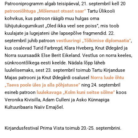
Patrooniprogramm algab teisipäeval, 21. septembril kell 20
patrooniõhtuga „Mõlemast otsast saar”
Tartu Ülikooli
kohvikus, kus patroon räägib muu hulgas oma
lühijutukogumikust „Oled ikka veel see poiss”, mis toob
kuulajate ja lugejateni ühe lapsepõlve fragmendid. 22.
septembril juhib patroon
vestlusringi „Tõlkimise diplomaatia”
,
kus osalevad Turid Farbregd, Klara Hveberg, Knut Ødegård ja
Norra suursaadik Else Berit Eikeland. Vestlus on norra keeles,
sünkroontõlkega eesti keelde. Nädala lõpp läheb
luulelisemaks, sest 23. septembril toimub Tartu Kirjanduse
Majas patrooni ja Knut Ødegårdi osalusel
Norra luule õhtu
„Taeva poole üles ja alla põhjatusse”
ning 24. septembril
esineb patroon
luulekavaga „Kolm kuni seitse sõlme”
koos
Veronika Kivisilla, Adam Culleni ja Asko Künnapiga
Kultuuribaaris Naiiv Emajõel.
Kirjandusfestival Prima Vista toimub 20.-25. septembrini.