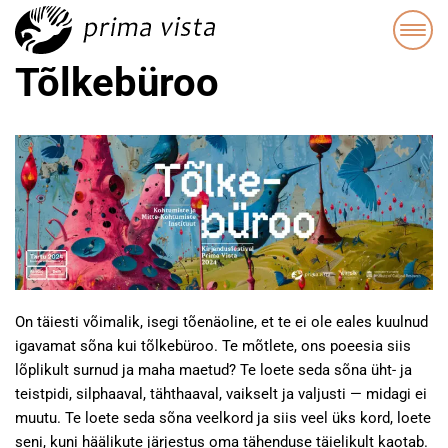
Tõlkebüroo
On täiesti võimalik, isegi tõenäoline, et te ei ole eales kuulnud
igavamat sõna kui tõlkebüroo. Te mõtlete, ons poeesia siis
lõplikult surnud ja maha maetud? Te loete seda sõna üht- ja
teistpidi, silphaaval, tähthaaval, vaikselt ja valjusti — midagi ei
muutu. Te loete seda sõna veelkord ja siis veel üks kord, loete
seni, kuni häälikute järjestus oma tähenduse täielikult kaotab.