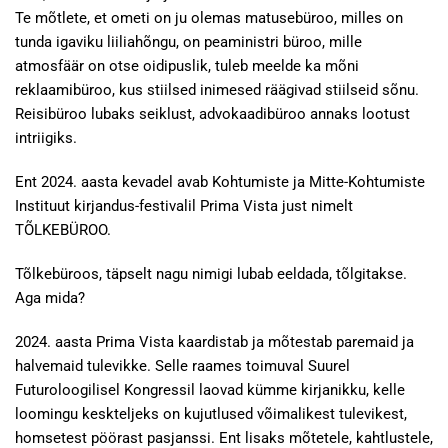
Te mõtlete, et ometi on ju olemas matusebüroo, milles on
tunda igaviku liiliahõngu, on peaministri büroo, mille
atmosfäär on otse oidipuslik, tuleb meelde ka mõni
reklaamibüroo, kus stiilsed inimesed räägivad stiilseid sõnu.
Reisibüroo lubaks seiklust, advokaadibüroo annaks lootust
intriigiks.
Ent 2024. aasta kevadel avab Kohtumiste ja Mitte-Kohtumiste
Instituut kirjandus-festivalil Prima Vista just nimelt
TÕLKEBÜROO.
Tõlkebüroos, täpselt nagu nimigi lubab eeldada, tõlgitakse.
Aga mida?
2024. aasta Prima Vista kaardistab ja mõtestab paremaid ja
halvemaid tulevikke. Selle raames toimuval Suurel
Futuroloogilisel Kongressil laovad kümme kirjanikku, kelle
loomingu keskteljeks on kujutlused võimalikest tulevikest,
homsetest pöörast pasjanssi. Ent lisaks mõtetele, kahtlustele,