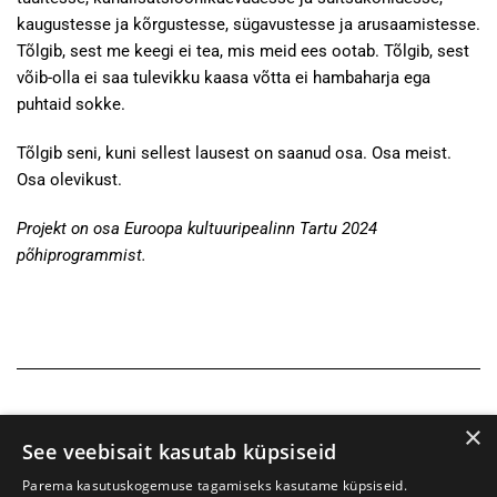
kaugustesse ja kõrgustesse, sügavustesse ja arusaamistesse.
Tõlgib, sest me keegi ei tea, mis meid ees ootab. Tõlgib, sest
võib-olla ei saa tulevikku kaasa võtta ei hambaharja ega
puhtaid sokke.
Tõlgib seni, kuni sellest lausest on saanud osa. Osa meist.
Osa olevikust.
Projekt on osa Euroopa kultuuripealinn Tartu 2024
põhiprogrammist.
×
See veebisait kasutab küpsiseid
Parema kasutuskogemuse tagamiseks kasutame küpsiseid.