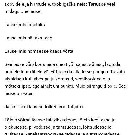
soovidele ja hirmudele, toob igaüks neist Tartusse veel
midagi. Ühe lause.
Lause, mis lohutaks.
Lause, mis näitaks teed.
Lause, mis homsesse kaasa võtta.
See lause võib koosneda ühest või sajast sõnast, laotuda
poolele leheküljele või võtta enda alla terve poogna. Ta võib
sisaldada kui tahes palju komasid, semikooloneid ja
mõttekriipse, aga ainult üht punkti. Muid piiranguid pole. See
lause on vaba.
Ja just neid lauseid tõlkebüroo tõlgibki.
Tõlgib võimalikesse tulevikkudesse, tõlgib keeltesse ja
olekutesse, pilvedesse ja tantsudesse, loitsudesse ja
tuultesse, kanalisatsioonikaevudesse ja suitsukonidesse,