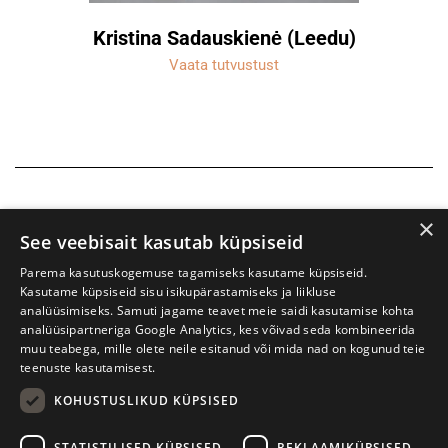
Kristina Sadauskienė (Leedu)
Vaata tutvustust
×
See veebisait kasutab küpsiseid
Parema kasutuskogemuse tagamiseks kasutame küpsiseid.
Kasutame küpsiseid sisu isikupärastamiseks ja liikluse
analüüsimiseks. Samuti jagame teavet meie saidi kasutamise kohta
analüüsipartneriga Google Analytics, kes võivad seda kombineerida
muu teabega, mille olete neile esitanud või mida nad on kogunud teie
teenuste kasutamisest.
KOHUSTUSLIKUD KÜPSISED
Prima Vista kirjandusfestival
W. Struve 1, Tartu 50091
STATISTILISED KÜPSISED
REKLAAMIKÜPSISED