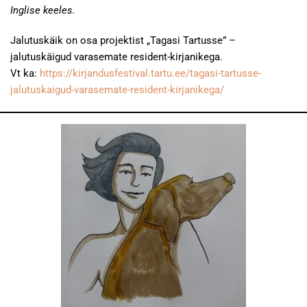
Inglise keeles.
Jalutuskäik on osa projektist „Tagasi Tartusse” –
jalutuskäigud varasemate resident-kirjanikega.
Vt ka:
https://kirjandusfestival.tartu.ee/tagasi-tartusse-
jalutuskaigud-varasemate-resident-kirjanikega/